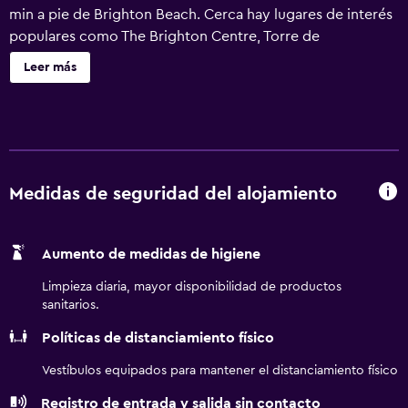
min a pie de Brighton Beach. Cerca hay lugares de interés
populares como The Brighton Centre, Torre de
Observación i360 y Muelle de Brighton. Este alojamiento
Leer más
libre de humo está a 5 min a pie de Centro comercial
Churchill Square. Cerca del alojamiento hay puntos de
interés como Estación de tren de Brighton, Royal Pavilion
y Estadio Brighton Dome. El aeropuerto (Aeropuerto de
Londres - Gatwick) está a 40 km.
Medidas de seguridad del alojamiento
Aumento de medidas de higiene
Limpieza diaria, mayor disponibilidad de productos
sanitarios.
Políticas de distanciamiento físico
Vestíbulos equipados para mantener el distanciamiento físico
Registro de entrada y salida sin contacto