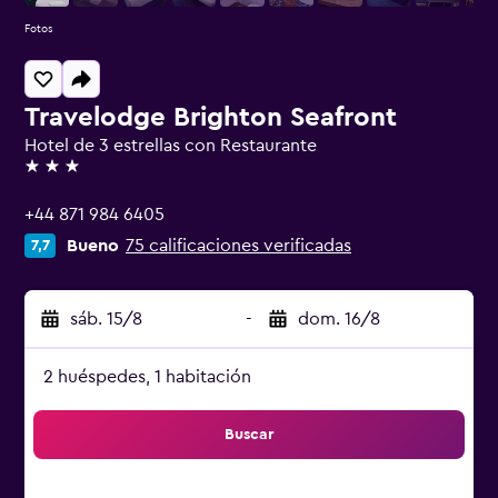
Fotos
Travelodge Brighton Seafront
Hotel de 3 estrellas con Restaurante
3 estrellas
+44 871 984 6405
Bueno
75 calificaciones verificadas
7,7
sáb. 15/8
-
dom. 16/8
2 huéspedes, 1 habitación
Buscar