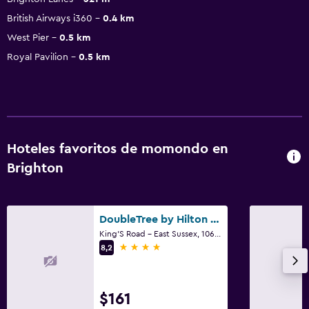
British Airways i360
0.4 km
West Pier
0.5 km
Royal Pavilion
0.5 km
Hoteles favoritos de momondo en
Brighton
DoubleTree by Hilton Brighton Metropole
King'S Road - East Sussex, 106-121, Brighton
4 estrellas
8,2
$161