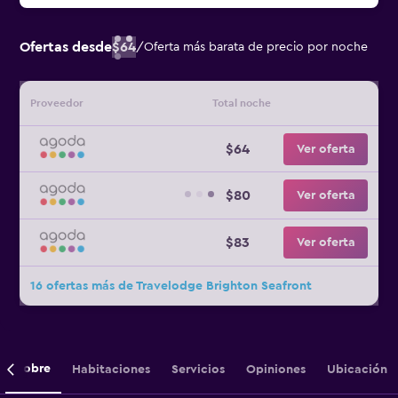
Ofertas desde
$64
/
Oferta más barata de precio por noche
Proveedor
Total noche
$64
Ver oferta
$80
Ver oferta
$83
Ver oferta
16 ofertas más de Travelodge Brighton Seafront
Sobre
Habitaciones
Servicios
Opiniones
Ubicación