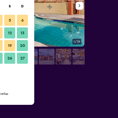
S
D
5
6
12
13
1/39
Patio
19
20
26
27
rellas