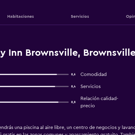
Habitaciones
Servicios
Opin
y Inn Brownsville, Brownsvill
Comodidad
8,6
Servicios
8,4
Relación calidad-
8,8
precio
drás una piscina al aire libre, un centro de negocios y lavand
fi gratis en las zonas comunes y aparcamiento gratuito. Tambi