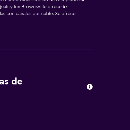
Quality Inn Brownsville ofrece 47
das con canales por cable. Se ofrece
 en Brownsville ofrece acceso a Internet
no. Las habitaciones también incluyen tabla
s servicios de ocio y esparcimiento en este
tas de