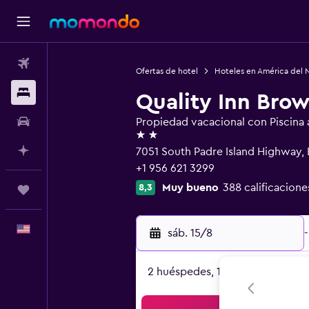
Vuelos
Ofertas de hotel
Hoteles en América del 
Alojamientos
Quality Inn Brow
Autos
Propiedad vacacional con Piscina al
2 estrellas
Planifica con IA
7051 South Padre Island Highway, 
+1 956 621 3299
Muy bueno
388 calificacione
8,3
Trips
Español
sáb. 15/8
-
2 huéspedes, 1 habitación