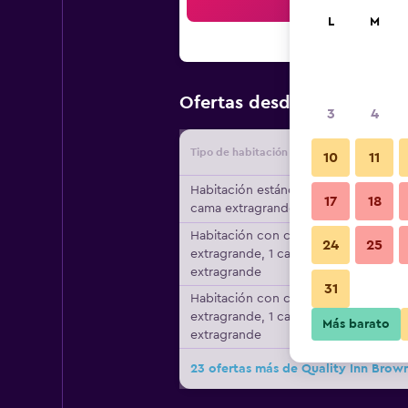
Bus
L
M
$86
Ofertas desde
/
Oferta má
3
4
Tipo de habitación
Proveedo
10
11
Habitación estándar, 1
17
18
cama extragrande
Habitación con cama
24
25
extragrande, 1 cama
extragrande
31
Habitación con cama
extragrande, 1 cama
Más barato
extragrande
23 ofertas más de Quality Inn Brown