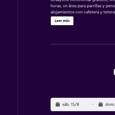
horas, un área para parrillas y per
alojamientos con cafetera y tetera
frigorífico y microondas. Los bañ
Leer más
por cable y wifi gratis. Los servic
de planchar con plancha y cortinas
hotel incluyen una piscina al aire li
sáb. 15/8
-
dom.