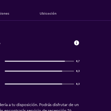
iones
Ubicación
e
8,7
8,3
8,3
ería a tu disposición. Podrás disfrutar de un
én encontrarás servicio de recepción 24