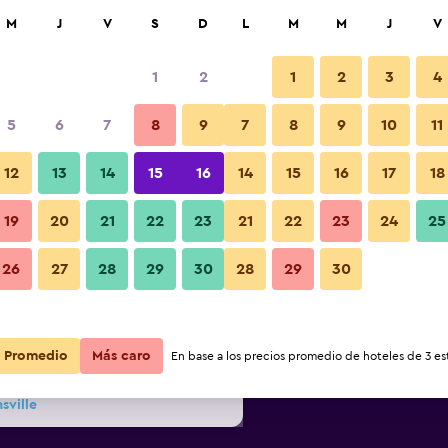
car
M
J
V
S
D
L
M
M
J
V
1
2
1
2
3
4
s barata de precio por noche
5
6
7
8
9
7
8
9
10
11
Piscina
r
Total noche
12
13
14
15
16
14
15
16
17
18
$86
Ver oferta
19
20
21
22
23
21
22
23
24
25
Fotos
26
27
28
29
30
28
29
30
$86
Ver oferta
$87
Ver oferta
Promedio
Más caro
En base a los precios promedio de hoteles de 3 est
sville