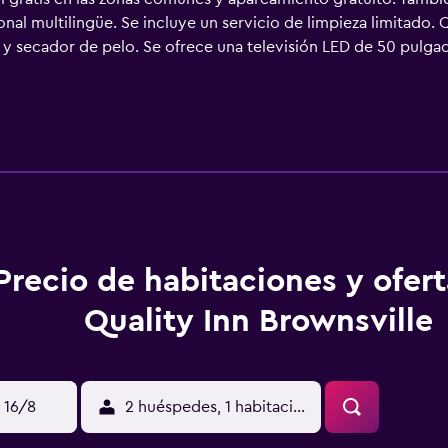
sonal multilingüe. Se incluye un servicio de limpieza limitado. 
 y secador de pelo. Se ofrece una televisión LED de 50 pulga
os están equipados con ducha y bañera combinadas. Este hotel
ios para las personas de negocios incluyen escritorio y teléfo
 opacas. Se ofrece servicio de limpieza de forma limitada. Lo
bre.
Precio de habitaciones y ofer
Quality Inn Brownsville
 16/8
2 huéspedes, 1 habitación