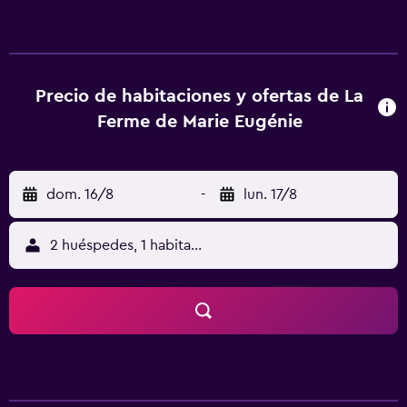
está a 47 km del alojamiento, y Arts Center está a 48 km. El
aeropuerto (Aeropuerto de Dole – Jura) está a 81 km.
Precio de habitaciones y ofertas de La
Ferme de Marie Eugénie
dom. 16/8
-
lun. 17/8
2 huéspedes, 1 habitación