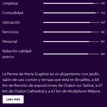
Limpieza
9,0
Comodidad
9,3
Ubicación
8,3
Servicios
8,6
Personal
8,2
Relación calidad-
8,0
precio
La Ferme de Marie Eugénie es un alojamiento con jardín,
salón de uso común y terraza que está en Bruailles, a 48
km de Recinto de exposiciones de Chalon sur Saône, a 47
km de Chalon Cathedral y a 47 km de Nicéphore-Niépce
Museum. Este alojamiento ofrece ping pong, parking
Leer más
privado gratis, wifi gratis y acceso a un balcón. Le Colisée