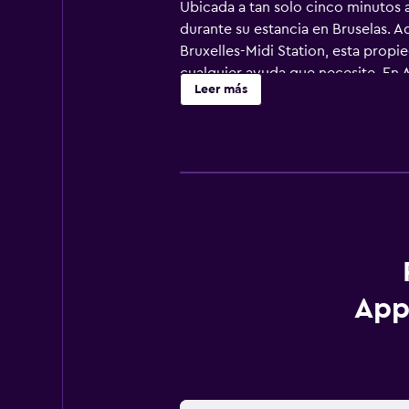
Ubicada a tan solo cinco minutos a
durante su estancia en Bruselas. 
Bruxelles-Midi Station, esta propi
cualquier ayuda que necesite. En 
Leer más
para una estancia confortable. Ad
Hotel Tassel y Grand Place están a
App