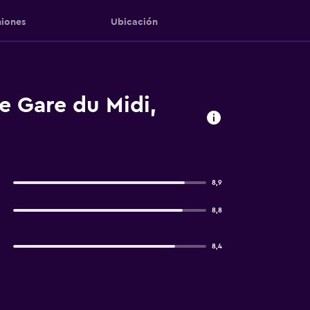
iones
Ubicación
e Gare du Midi,
8,9
8,8
8,4