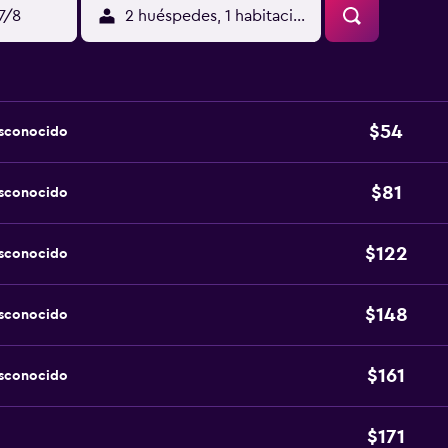
17/8
2 huéspedes, 1 habitación
$54
esconocido
$81
esconocido
$122
esconocido
$148
esconocido
$161
esconocido
$171