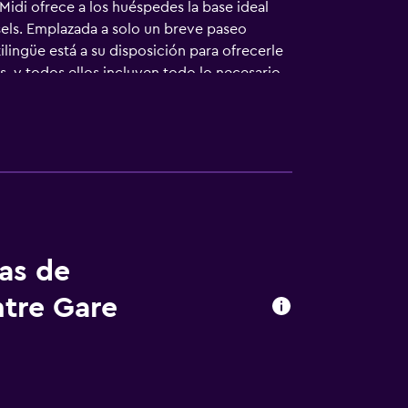
idi ofrece a los huéspedes la base ideal
els. Emplazada a solo un breve paseo
lingüe está a su disposición para ofrecerle
, y todos ellos incluyen todo lo necesario
 de Justicia de Bruselas y Manneken Pis.
tas de
ntre Gare