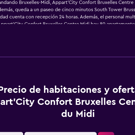
ndando Bruxelles-Midi, Appart'City Confort Bruxelles Centre M
Además, queda a un paseo de cinco minutos South Tower Bruss
edad cuenta con recepción 24 horas. Además, el personal multi
Appart'City Confort Bruxelles Centre Midi hay 80 apartamentos
emás, desde la propiedad se puede acceder caminando Palacio
 solo un breve trayecto en coche.
Precio de habitaciones y ofer
art'City Confort Bruxelles Ce
du Midi