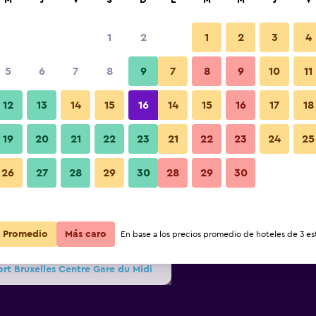
M
J
V
S
D
L
M
M
J
V
1
2
1
2
3
4
s barata de precio por noche
5
6
7
8
9
7
8
9
10
11
Edificio
r
Total noche
12
13
14
15
16
14
15
16
17
18
19
20
21
22
23
21
22
23
24
25
$54
Ver oferta
Fotos
26
27
28
29
30
28
29
30
$73
Ver oferta
Promedio
$78
Más caro
Ver oferta
En base a los precios promedio de hoteles de 3 est
rt Bruxelles Centre Gare du Midi