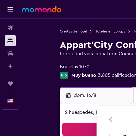
Vuelos
Ofertas de hotel
Hoteles en Europa
H
Alojamientos
Appart'City Conf
Autos
Propiedad vacacional con Cocine
Categoría 0
Planifica con IA
Bruselas 1070
Muy bueno
3.805 calificacio
8,5
Trips
dom. 16/8
-
Español
2 huéspedes, 1 habitación
Bus