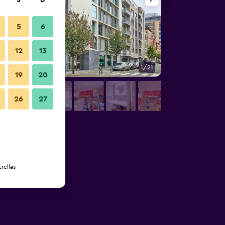
S
D
5
6
12
13
1/21
Habitación
19
20
26
27
rellas