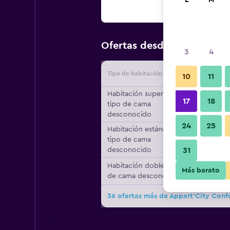
L
M
$54
Ofertas desde
/
Oferta má
3
4
Tipo de habitación
Proveedo
10
11
Habitación superior,
17
18
tipo de cama
desconocido
24
25
Habitación estándar,
tipo de cama
desconocido
31
Habitación doble, tipo
Más barato
de cama desconocido
36 ofertas más de Appart'City Confo