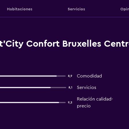
Habitaciones
Servicios
Opin
'City Confort Bruxelles Centr
Comodidad
8,9
Servicios
8,1
Relación calidad-
9,2
precio