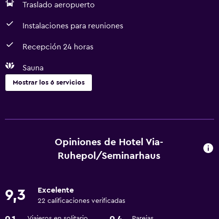
Traslado aeropuerto
Instalaciones para reuniones
Recepción 24 horas
Sauna
Mostrar los 6 servicios
Servicios y facilidades
Servicio de habitaciones
Instalaciones para reuniones
Opiniones de Hotel Via-
Recepción 24 horas
Ruhepol/Seminarhaus
Estacionamiento y transporte
Excelente
9,3
Traslado aeropuerto
22 calificaciones verificadas
Viajeros en solitario
Parejas