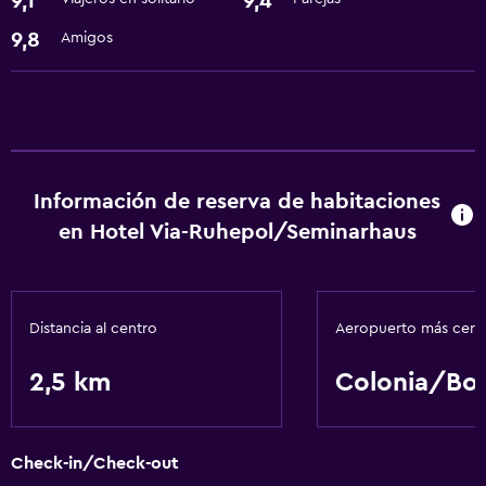
9,1
9,4
Servicios básicos
9,8
Amigos
Wifi gratis
Spa
Sauna
Información de reserva de habitaciones
en Hotel Via-Ruhepol/Seminarhaus
Distancia al centro
Aeropuerto más cer
2,5 km
Colonia/Bo
Check-in/Check-out