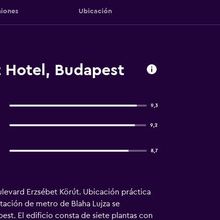
iones
Ubicación
 Hotel, Budapest
9,3
9,2
8,7
ulevard Erzsébet Körút. Ubicación práctica
tación de metro de Blaha Lujza se
est. El edificio consta de siete plantas con