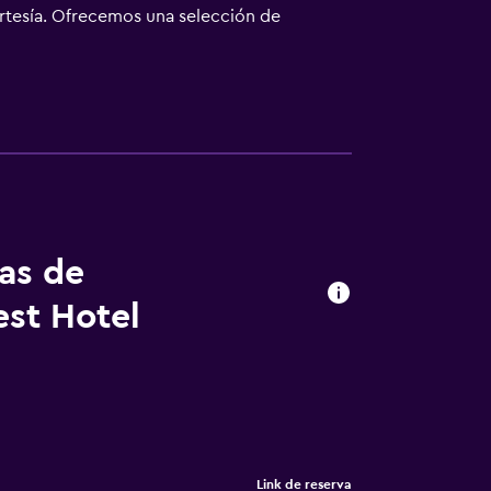
cortesía. Ofrecemos una selección de
sposición dos restaurantes en el hotel, New
l permiten a los huéspedes relajarse y
tas de
st Hotel
Link de reserva