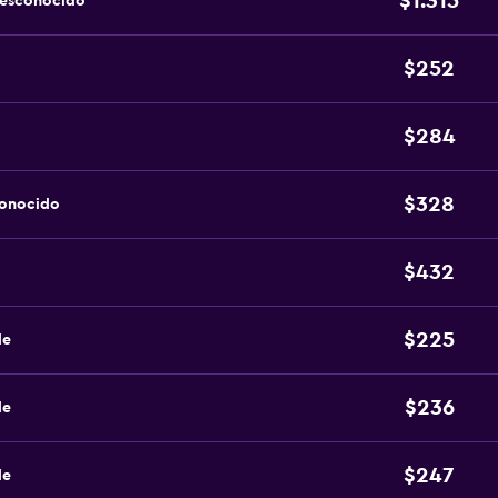
$1.315
desconocido
$252
$284
$328
conocido
$432
$225
de
$236
de
$247
de