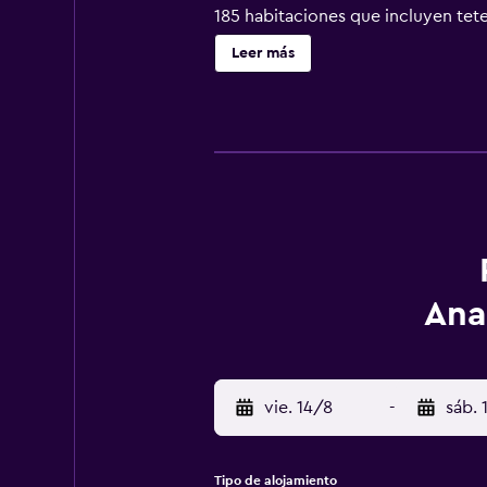
185 habitaciones que incluyen tete
habitaciones y suites con unas vis
Leer más
York Café y el Restaurante Salon, 
recuperar energía lejos de la ciud
Ana
vie. 14/8
-
sáb. 
Tipo de alojamiento