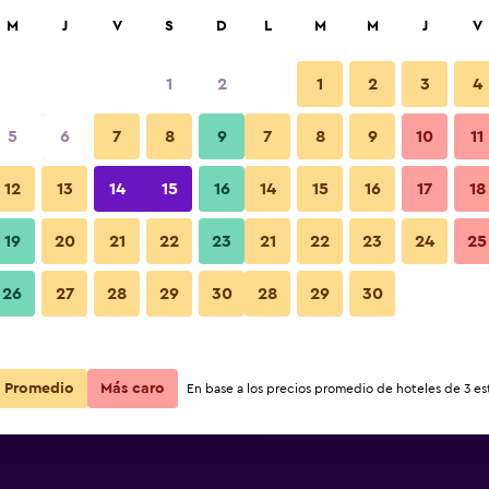
car
M
J
V
S
D
L
M
M
J
V
1
2
1
2
3
4
ás barata de precio por noche
5
6
7
8
9
7
8
9
10
11
Lobby
r
Total noche
12
13
14
15
16
14
15
16
17
18
$225
Ver oferta
19
20
21
22
23
21
22
23
24
25
Fotos
26
27
28
29
30
28
29
30
$236
Ver oferta
$247
Ver oferta
Promedio
Más caro
En base a los precios promedio de hoteles de 3 est
rk Palace Budapest Hotel