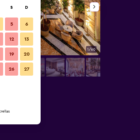
S
D
5
6
12
13
1/60
Sala de banquetes
19
20
26
27
rellas