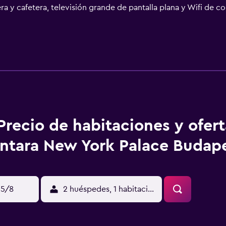
ra y cafetera, televisión grande de pantalla plana y Wifi de 
tas espectaculares de la ciudad. Los huéspedes tienen a su di
además del menú del Bar Nyugat. El spa y el gimnasio del hote
ad.
Precio de habitaciones y ofer
ntara New York Palace Budape
15/8
2 huéspedes, 1 habitación