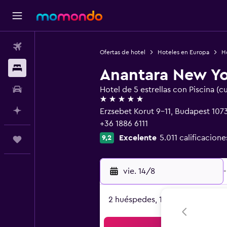
Vuelos
Ofertas de hotel
Hoteles en Europa
H
Alojamientos
Anantara New Yo
Autos
Hotel de 5 estrellas con Piscina (c
5 estrellas
Planifica con IA
Erzsebet Korut 9-11, Budapest 107
+36 1886 6111
Excelente
5.011 calificacione
9,2
Trips
vie. 14/8
-
2 huéspedes, 1 habitación