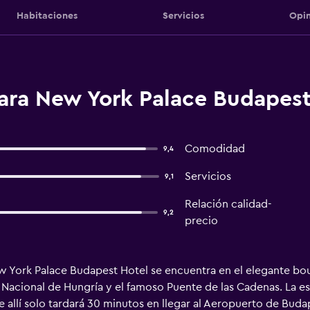
Habitaciones
Servicios
Opin
ara New York Palace Budapest
Comodidad
9,4
Servicios
9,1
Relación calidad-
9,2
precio
ew York Palace Budapest Hotel se encuentra en el elegante bo
 Nacional de Hungría y el famoso Puente de las Cadenas. La es
 allí solo tardará 30 minutos en llegar al Aeropuerto de Budap