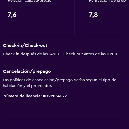
Relación calidad-precio
Puntuación de la ubi
General
7,6
7,8
Zona de estar
Vista al jardín
Sofá
Check-in/Check-out
Teléfono
Check-in después de las 14:00 - Check-out antes de las 10:00
Alfombrado
Vista a la ciudad
Cancelación/prepago
Espacio de almacenamiento
Las políticas de cancelación/prepago varían según el tipo de
habitación y el proveedor.
Baño
Número de licencia: KO22054572
Ducha
Tina de baño
Secador de pelo
Aseo