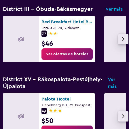
Escritorio
District III - Óbuda-Békásmegyer
Ver más
Actividades
Bed Breakfast Hotel Budapest
Rozália 76-78, Budapest
Ping pong
2 estrellas
7,7
Mesa de billar
$46
Ver ofertas de hoteles
Gimnasio
Gimnasio
Tenis
District XV - Rákospalota-Pestújhely-
Ver
Újpalota
más
Lavandería
Lavandería
Palota Hostel
Klebelsberg K. U. 21, Budapest
3 estrellas
4,1
Spa
$50
Sauna