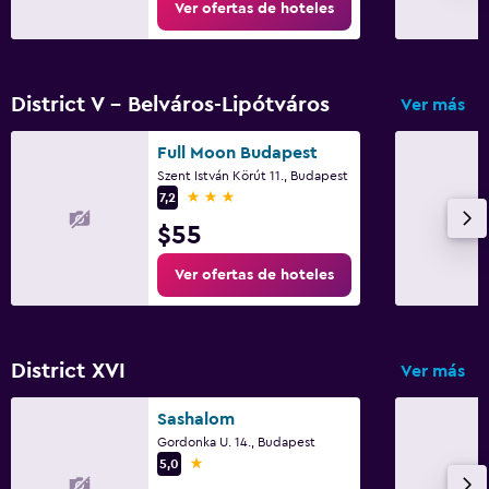
Ver ofertas de hoteles
District V - Belváros-Lipótváros
Ver más
Full Moon Budapest
Szent István Körút 11., Budapest
3 estrellas
7,2
$55
Ver ofertas de hoteles
District XVI
Ver más
Sashalom
Gordonka U. 14., Budapest
1 estrella
5,0