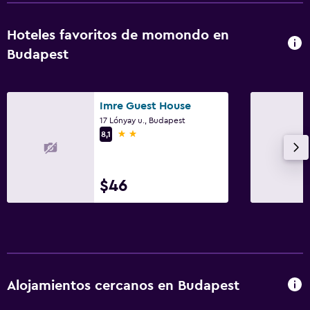
Aire libre
Terraza/patio
Hoteles favoritos de momondo en
Área de picnic
Budapest
Jardín
Imre Guest House
Estacionamiento y transporte
17 Lónyay u., Budapest
Estacionamiento
2 estrellas
8,1
Estacionamiento privado
$46
Habitación
Sofá cama
Armario o clóset
Zona de trabajo
Alojamientos cercanos en Budapest
Fax/fotocopiadora