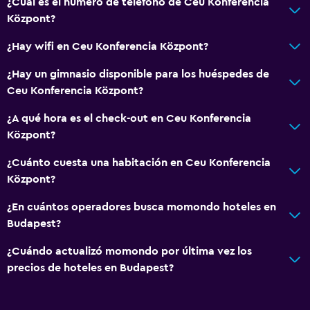
¿Cuál es el número de teléfono de Ceu Konferencia
Cocina
Központ?
Nevera
¿Hay wifi en Ceu Konferencia Központ?
Cocineta
¿Hay un gimnasio disponible para los huéspedes de
Ceu Konferencia Központ?
Accesibilidad y adecuación
Ascensor
¿A qué hora es el check-out en Ceu Konferencia
Központ?
Ascensor disponible
Para no fumadores
¿Cuánto cuesta una habitación en Ceu Konferencia
Központ?
Plantas superiores accesibles por ascensor
Áreas designadas para fumadores
¿En cuántos operadores busca momondo hoteles en
Budapest?
Salud y seguridad
¿Cuándo actualizó momondo por última vez los
Botiquín de primeros auxilios
precios de hoteles en Budapest?
Cámaras CCTV en zonas comunes
Cámaras CCTV en el exterior