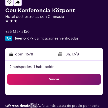
Ceu Konferencia Központ
Hotel de 3 estrellas con Gimnasio
3 estrellas
+36 1327 3150
Bueno
679 calificaciones verificadas
7,6
dom. 16/8
-
lun. 17/8
2 huéspedes, 1 habitación
Buscar
Ofertas desde
$67
/
Oferta más barata de precio por noche