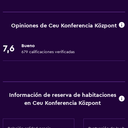
Servicios básicos
Wifi gratis
Wifi disponible en todas las instalaciones
Opiniones de Ceu Konferencia Központ
Internet
Ropa de cama
Bueno
7,6
Toallas
679 calificaciones verificadas
Extinguidor
Artículos de aseo gratis
Champú
Alarma de humo
Información de reserva de habitaciones
Calefacción
en Ceu Konferencia Központ
Gel de ducha
Aire acondicionado
Papeleras