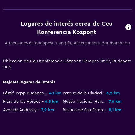
Seguridad las 24 horas
Caja fuerte
Lugares de interés cerca de Ceu
Konferencia Központ
Comedor
Atracciones en Budapest, Hungría, seleccionadas por momondo
Menús para dietas especiales (bajo petición)
Restaurante
Ubicación de Ceu Konferencia Központ: Kerepesi út 87, Budapest
Máquina expendedora (bebidas)
1106
Máquina expendedora (botanas)
Mejores lugares de interés
Sistema de entretenimiento
László Papp Budapest Sports Arena
4,1 km
Parque de la Ciudad
6,2 km
TV de pantalla plana
Plaza de los Héroes
6,3 km
Museo Nacional Húngaro
7,6 km
TV por cable o vía satélite
Avenida Andrássy
7,9 km
Basílica de San Esteban
8,1 km
TV