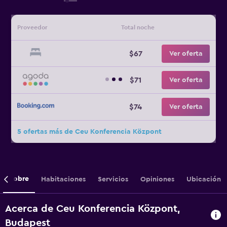
Proveedor
Total noche
$67
Ver oferta
$71
Ver oferta
$74
Ver oferta
5 ofertas más de Ceu Konferencia Központ
Sobre
Habitaciones
Servicios
Opiniones
Ubicación
Acerca de Ceu Konferencia Központ,
Budapest