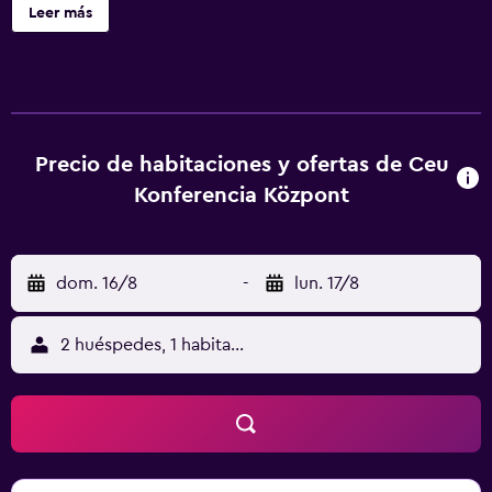
adicional durante su estancia. Recepción 24 horas y un
Leer más
servicio de guardaequipajes son solo algunos de los
servicios que pone a su disposición el hotel. Para la
comodidad de aquellos que viajan por trabajo, se ofrecen
varios servicios e instalaciones como salas de reuniones.
El hotel dispone de habitaciones equipadas con un horno,
una nevera y un secador de pelo. CEU Konferencia
Precio de habitaciones y ofertas de Ceu
Kozpont está cerca de Nagyicce Train Station, por lo que
Konferencia Központ
los huéspedes lo tienen fácil para visitar Budapest y la
zona de los alrededores. La Isla Margarita y la Plaza de los
Heroes están apenas a un cómodo trayecto en coche del
dom. 16/8
-
lun. 17/8
hotel.
2 huéspedes, 1 habitación