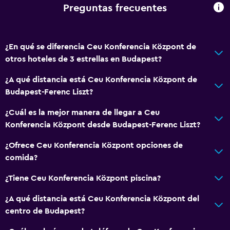
Preguntas frecuentes
Papel higiénico
Baño privado
¿En qué se diferencia Ceu Konferencia Központ de
otros hoteles de 3 estrellas en Budapest?
Servicios y facilidades
Cajero automático/banco
¿A qué distancia está Ceu Konferencia Központ de
Budapest-Ferenc Liszt?
Servicio de despertador
Caja fuerte
¿Cuál es la mejor manera de llegar a Ceu
Konferencia Központ desde Budapest-Ferenc Liszt?
Instalaciones para reuniones
Acceso con tarjeta
¿Ofrece Ceu Konferencia Központ opciones de
comida?
Recepción 24 horas
¿Tiene Ceu Konferencia Központ piscina?
Cocina
¿A qué distancia está Ceu Konferencia Központ del
Horno
centro de Budapest?
Utensilios de cocina