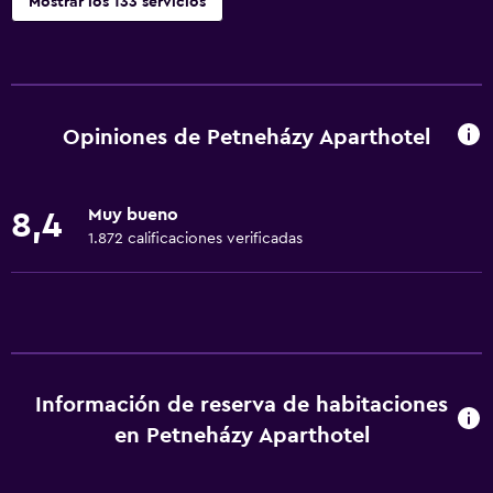
Mostrar los 133 servicios
Accesibilidad y adecuación
Unidad ubicada en la planta baja
Unidad accesible para personas en silla de ruedas
Opiniones de Petneházy Aparthotel
Hipoalergénico
Almohada hipoalergénica
Muy bueno
8,4
Para no fumadores
1.872 calificaciones verificadas
Lavabo bajo
Áreas designadas para fumadores
Entrada privada
Mascotas permitidas bajo consulta (pueden aplicar cargos
extra)
Información de reserva de habitaciones
Accesibilidad
en Petneházy Aparthotel
Ducha adaptada para silla de ruedas