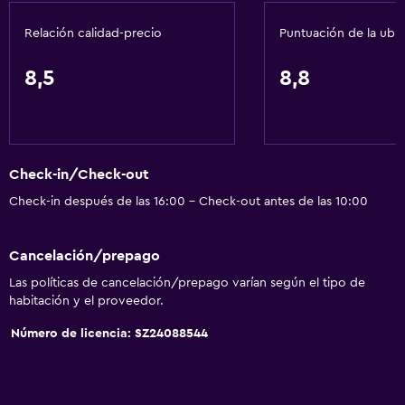
Estacionamiento accesible
Relación calidad-precio
Puntuación de la ubi
Inodoro con barras de apoyo
Plantas superiores accesibles por escaleras
8,5
8,8
Servicios y facilidades
Centro de negocios
Renta de autos
Check-in/Check-out
Servicio de despertador
Check-in después de las 16:00 - Check-out antes de las 10:00
Servicio de conserjería
Cancelación/prepago
Instalaciones para reuniones
Las políticas de cancelación/prepago varían según el tipo de
Servicio de habitaciones
habitación y el proveedor.
Mostrador de información turística
Número de licencia: SZ24088544
Acceso con tarjeta
Masaje de pies