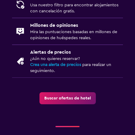
Usa nuestro filtro para encontrar alojamientos
Restaurante
con cancelación gratis.
Bar/lounge
Millones de opiniones
Comedor
Mira las puntuaciones basadas en millones de
Bar de tapas
opiniones de huéspedes reales.
Mesa de comedor
Alertas de precios
¿Aún no quieres reservar?
Sistema de entretenimiento
Crea una alerta de precios
para realizar un
seguimiento.
TV de pantalla plana
TV por cable o vía satélite
Sala de estar/TV compartida
Buscar ofertas de hotel
TV
Habitación
Enchufe cerca de la cama