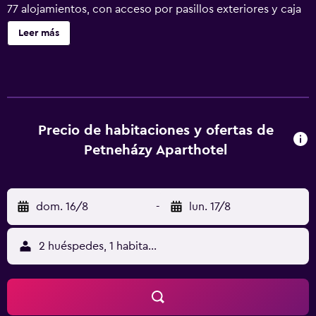
77 alojamientos, con acceso por pasillos exteriores y caja
fuerte y cafetera y tetera. Estos alojamientos ofrecen una
Leer más
zona de estar separada. En este hotel de 3 estrellas, los
alojamientos incluyen cocina básica con frigorífico, placa
de cocina, microondas y comedor independiente. Los
baños están equipados con bañera o ducha y secador de
pelo. Este hotel en Budapest ofrece acceso a Internet wifi
gratis con una velocidad de 100 Mbps o más (para 1 o 2
Precio de habitaciones y ofertas de
personas, o hasta 6 dispositivos). Se ofrece televisión por
Petneházy Aparthotel
cable. Es posible solicitar juegos de cama
hipoalergénicos, tabla de planchar con plancha y cambio
de toallas. Se ofrece servicio nocturno de descubierta y
dom. 16/8
-
lun. 17/8
servicio de limpieza todos los días. En el alojamiento hay
piscina cubierta, piscina al aire libre y piscina infantil.
Otros servicios de ocio y esparcimiento incluyen pistas de
2 huéspedes, 1 habitación
tenis al aire libre y sauna. Se pueden practicar las
actividades de ocio y esparcimiento que se indican más
abajo en las instalaciones o cerca del alojamiento (es
posible que se aplique un recargo).