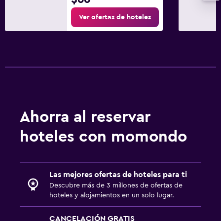
Limpieza diaria
Ver ofertas de hoteles
Cámaras CCTV en zonas comunes
Cámaras CCTV en el exterior
Mosquitera
Botiquín de primeros auxilios
Caja fuerte
Estacionamiento y transporte
Ahorra al reservar
Traslado al aeropuerto (con cargos)
hoteles con momondo
Estacionamiento gratuito
Estacionamiento privado
Servicio de traslado (cargo adicional)
Las mejores ofertas de hoteles para ti
Descubre más de 3 millones de ofertas de
Carga de vehículos eléctricos
hoteles y alojamientos en un solo lugar.
Comedor
CANCELACIÓN GRATIS