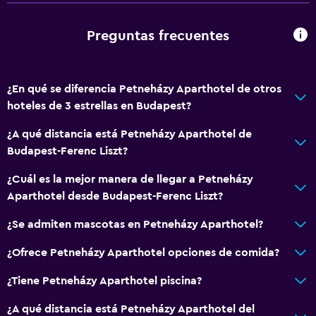
Check-out exprés
Check-in/check-out privado
Preguntas frecuentes
Recepción 24 horas
Salas de conferencia
¿En qué se diferencia Petneházy Aparthotel de otros
Caja fuerte
hoteles de 3 estrellas en Budapest?
Servicios básicos
¿A qué distancia está Petneházy Aparthotel de
Budapest-Ferenc Liszt?
Dispositivo hotspot móvil
Wifi disponible en todas las instalaciones
¿Cuál es la mejor manera de llegar a Petneházy
Aparthotel desde Budapest-Ferenc Liszt?
Internet
Extinguidor
¿Se admiten mascotas en Petneházy Aparthotel?
Alarma de humo
¿Ofrece Petneházy Aparthotel opciones de comida?
Calefacción
¿Tiene Petneházy Aparthotel piscina?
Aire acondicionado
¿A qué distancia está Petneházy Aparthotel del
Wifi gratis