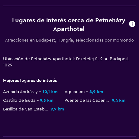
Cocina
Tetera/cafetera
Lugares de interés cerca de Petneházy
Tetera
Aparthotel
Tostadora
Atracciones en Budapest, Hungría, seleccionadas por momondo
Nevera
Cafetera
Ubicación de Petneházy Aparthotel: Feketefej St 2-4, Budapest
Comedor
1029
Mejores lugares de interés
General
Habitaciones familiares
Avenida Andrássy
10,1 km
Aquincum
8,9 km
Castillo de Buda
9,3 km
Puente de las Cadenas
9,4 km
Vista al jardín
Basílica de San Esteban
9,9 km
Piso de parquet o madera noble
Vista al patio interior
Posibilidad de habitaciones conectadas