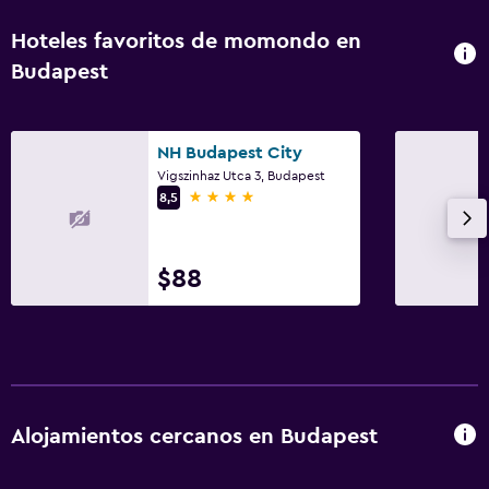
Casilleros
Hoteles favoritos de momondo en
Vista a la montaña
Budapest
Vista a la piscina
Espacio de almacenamiento
Zona de estar
NH Budapest City
Vigszinhaz Utca 3, Budapest
Pantuflas
4 estrellas
8,5
Sofá
$88
Baño
Inodoro con cisterna alta
Secador de pelo
Bañera al aire libre
Albornoz
Alojamientos cercanos en Budapest
Baño privado