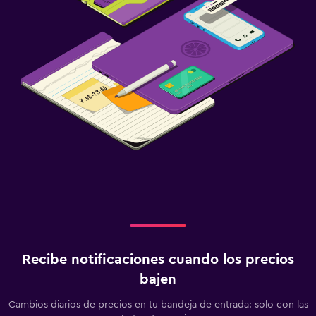
Zona de trabajo
Fax/fotocopiadora
Caja fuerte para laptops
Escritorio
Actividades
Zoológico
Ping pong
Senderismo
Gimnasio
Tennis a puerta cerrada
Recibe notificaciones cuando los precios
bajen
Cambios diarios de precios en tu bandeja de entrada: solo con las