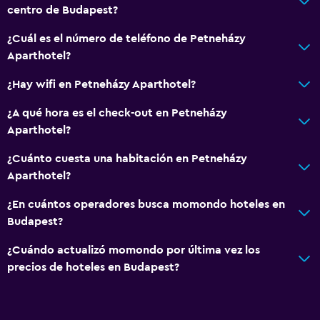
centro de Budapest?
Ropa de cama
¿Cuál es el número de teléfono de Petneházy
Toallas
Aparthotel?
Champú
¿Hay wifi en Petneházy Aparthotel?
Gel de ducha
Papeleras
¿A qué hora es el check-out en Petneházy
Aparthotel?
Acondicionador
¿Cuánto cuesta una habitación en Petneházy
Cocina
Aparthotel?
Copas
¿En cuántos operadores busca momondo hoteles en
Tetera eléctrica
Budapest?
Utensilios de cocina
¿Cuándo actualizó momondo por última vez los
Cocina
precios de hoteles en Budapest?
Cocineta
Microondas