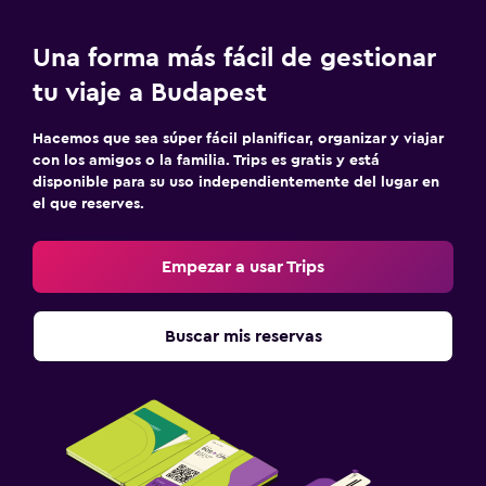
Sofá cama
Perchero
Una forma más fácil de gestionar
Armario o clóset
tu viaje a Budapest
Ideal para familias
Hacemos que sea súper fácil planificar, organizar y viajar
con los amigos o la familia. Trips es gratis y está
Cuna/cama nido disponibles
disponible para su uso independientemente del lugar en
el que reserves.
Piscina (para niños)
Equipo infantil para zona de juegos al aire libre
Empezar a usar Trips
Parque infantil
Buscar mis reservas
Lavandería
Lavandería
Servicio de planchado
Plancha y tabla de planchar