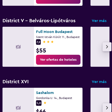
Toallas de playa
Terraza
District V - Belváros-Lipótváros
Ver más
Piscina y spa
Full Moon Budapest
Piscina climatizada
Szent István Körút 11., Budapest
3 estrellas
7,2
Spa
$55
Piscina (cubierta)
Ver ofertas de hoteles
Piscina al aire libre
Piscina con vista
Masajes
District XVI
Ver más
Bar en la piscina
Sauna
Sashalom
Gordonka U. 14., Budapest
1 estrella
5,0
Salud y seguridad
$66