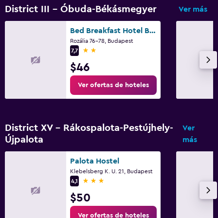
Inodoro adaptado
District III - Óbuda-Békásmegyer
Ver más
Ducha
Bed Breakfast Hotel Budapest
Tina de baño
Rozália 76-78, Budapest
Bidé
2 estrellas
7,7
Aseo
$46
Papel higiénico
Ver ofertas de hoteles
Aire libre
Comedor al aire libre
District XV - Rákospalota-Pestújhely-
Ver
Muebles de exterior
Újpalota
más
Área de picnic
Palota Hostel
Playa privada
Klebelsberg K. U. 21, Budapest
3 estrellas
4,1
Jardín
$50
Terraza/patio
Sillas de playa
Ver ofertas de hoteles