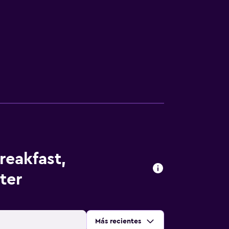
reakfast,
ter
Ordenar por
:
Más recientes