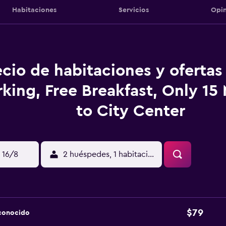
Habitaciones
Servicios
Opin
ecio de habitaciones y ofertas
rking, Free Breakfast, Only 15
to City Center
 16/8
2 huéspedes, 1 habitación
$79
sconocido