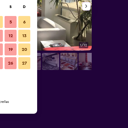
S
D
5
6
12
13
1/12
Buffet
19
20
26
27
rellas