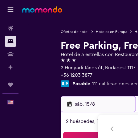
Vuelos
Ofertas de hotel
Hoteles en Europa
H
Alojamientos
Free Parking, Fr
Autos
Hotel de 3 estrellas con Restauran
3 estrellas
Planifica con IA
2 Hunyadi János út, Budapest 1117
+36 1203 3877
Pasable
111 calificaciones ve
5,9
Trips
Español
sáb. 15/8
-
2 huéspedes, 1 habitación