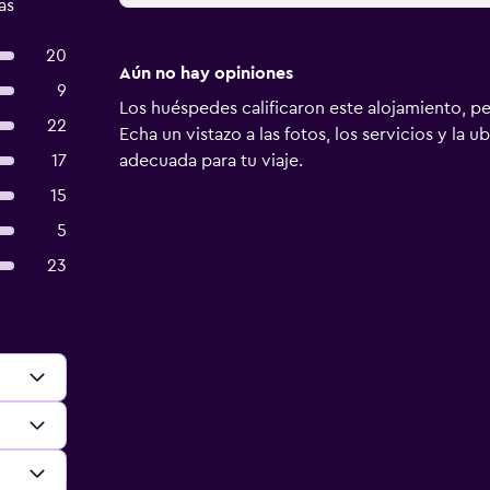
as
20
Aún no hay opiniones
9
Los huéspedes calificaron este alojamiento, p
22
Echa un vistazo a las fotos, los servicios y la u
17
adecuada para tu viaje.
15
5
23