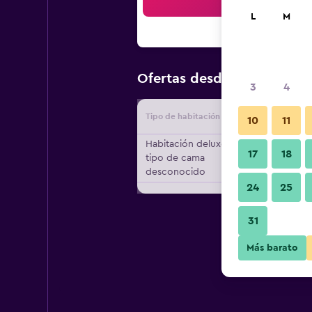
Bus
L
M
$79
Ofertas desde
/
Oferta má
3
4
Tipo de habitación
Proveedo
10
11
Habitación deluxe,
17
18
tipo de cama
desconocido
24
25
31
Más barato