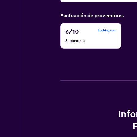
Puntuación de proveedores
6
6
/10
de
5 opiniones
10
Inf
F