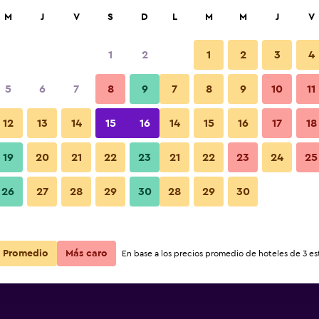
car
M
J
V
S
D
L
M
M
J
V
1
2
1
2
3
4
s barata de precio por noche
5
6
7
8
9
7
8
9
10
11
Lobby
r
Total noche
12
13
14
15
16
14
15
16
17
18
19
20
21
22
23
21
22
23
24
25
$79
Ver oferta
Fotos
26
27
28
29
30
28
29
30
Promedio
Más caro
En base a los precios promedio de hoteles de 3 est