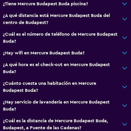
¿Tiene Mercure Budapest Buda piscina?
Limpieza diaria
¿A qué distancia está Mercure Budapest Buda del
Caja fuerte
centro de Budapest?
¿Cuál es el número de teléfono de Mercure Budapest
Estacionamiento y transporte
Buda?
Traslado aeropuerto
¿Hay wifi en Mercure Budapest Buda?
Sistema de entretenimiento
¿A qué hora es el check-out en Mercure Budapest
TV por cable o vía satélite
Buda?
¿Cuánto cuesta una habitación en Mercure
Baño
Budapest Buda?
Secador de pelo
¿Hay servicio de lavandería en Mercure Budapest
Buda?
Zona de trabajo
¿Cuál es la distancia de Mercure Budapest Buda,
Escritorio
Budapest, a Puente de las Cadenas?