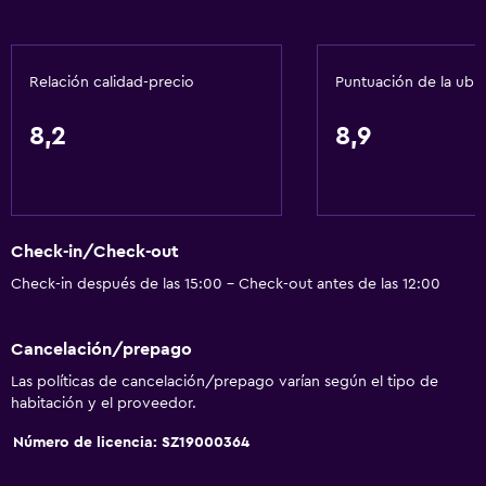
Tetera
Minibar
Relación calidad-precio
Puntuación de la ubi
Cafetera
8,2
8,9
Servicios básicos
Internet
Wifi
Ventilador
Check-in/Check-out
Aire acondicionado
Check-in después de las 15:00 - Check-out antes de las 12:00
Calefacción
Cancelación/prepago
Accesibilidad y adecuación
Las políticas de cancelación/prepago varían según el tipo de
habitación y el proveedor.
Ascensor
Número de licencia: SZ19000364
Hipoalergénico
Áreas designadas para fumadores