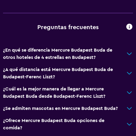
Actividades
Tienda de regalos
Preguntas frecuentes
Bicicletas
Compras
¿En qué se diferencia Mercure Budapest Buda de
otros hoteles de 4 estrellas en Budapest?
Lavandería
¿A qué distancia está Mercure Budapest Buda de
Lavandería
Budapest-Ferenc Liszt?
Servicios de lavandería/tintorería
¿Cuál es la mejor manera de llegar a Mercure
Budapest Buda desde Budapest-Ferenc Liszt?
General
¿Se admiten mascotas en Mercure Budapest Buda?
Posibilidad de habitaciones conectadas
Espacio de almacenamiento
¿Ofrece Mercure Budapest Buda opciones de
comida?
Salud y seguridad