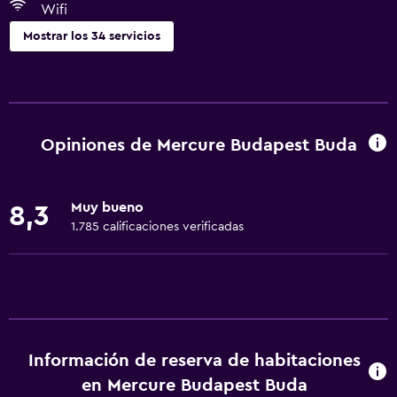
Wifi
Mostrar los 34 servicios
Servicios y facilidades
Salas de conferencia
Centro de negocios
Opiniones de Mercure Budapest Buda
Check-out exprés
Cambio de divisas
Muy bueno
8,3
Instalaciones para reuniones
1.785 calificaciones verificadas
Servicio de habitaciones
Recepción 24 horas
Comedor
Restaurante
Información de reserva de habitaciones
Bar/lounge
en Mercure Budapest Buda