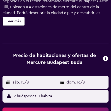
negocios en el recién reformado Mercure Budapest Castle
Hill, ubicado a 4 estaciones de metro del centro de la
ciudad. Podrá descubrir la ciudad a pie y descubrir las
maravillas del distrito del Castillo. Nuestras 250 modernas
Leer más
habitaciones Superior son tranquilas, están insonorizadas y
cuentan con aire acondicionado. Disfrute de la atmósfera
del castillo de Buda combinada con arte abstracto y un
mar de emociones.
Precio de habitaciones y ofertas de
Mercure Budapest Buda
sáb. 15/8
-
dom. 16/8
2 huéspedes, 1 habitación