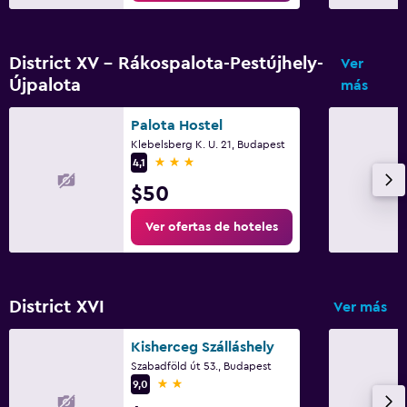
District XV - Rákospalota-Pestújhely-
Ver
Újpalota
más
Palota Hostel
Klebelsberg K. U. 21, Budapest
3 estrellas
4,1
$50
Ver ofertas de hoteles
District XVI
Ver más
Kisherceg Szálláshely
Szabadföld út 53., Budapest
2 estrellas
9,0