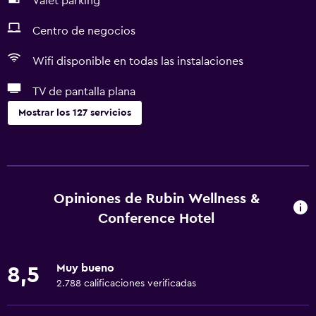
Valet parking
Centro de negocios
Wifi disponible en todas las instalaciones
TV de pantalla plana
Mostrar los 127 servicios
Servicios y facilidades
Cajero automático/banco
Centro de negocios
Opiniones de Rubin Wellness &
Renta de autos
Conference Hotel
Servicio de despertador
Servicio de conserjería
Muy bueno
8,5
Cambio de divisas
2.788 calificaciones verificadas
Instalaciones para reuniones