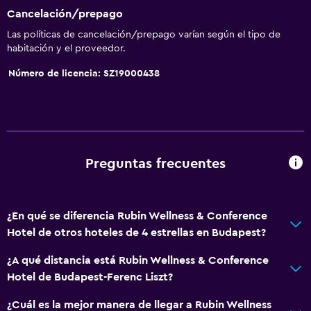
Artículos de aseo gratis
Cancelación/prepago
Alarma de humo
Las políticas de cancelación/prepago varían según el tipo de
Calefacción
habitación y el proveedor.
Aire acondicionado
Número de licencia: SZ19000438
Wifi gratis
Ropa de cama
Toallas
Champú
Preguntas frecuentes
Gel de ducha
Toallas/ropa de cama (cargo adicional)
¿En qué se diferencia Rubin Wellness & Conference
Papeleras
Hotel de otros hoteles de 4 estrellas en Budapest?
¿A qué distancia está Rubin Wellness & Conference
Cocina
Hotel de Budapest-Ferenc Liszt?
Copas
¿Cuál es la mejor manera de llegar a Rubin Wellness
Tetera eléctrica