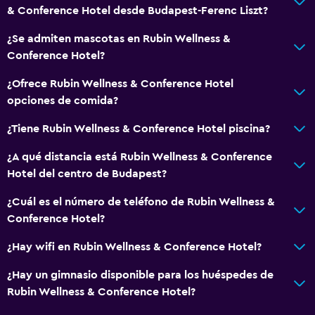
& Conference Hotel desde Budapest-Ferenc Liszt?
Utensilios de cocina
¿Se admiten mascotas en Rubin Wellness &
Cocina
Conference Hotel?
Lavavajillas
¿Ofrece Rubin Wellness & Conference Hotel
Horno
opciones de comida?
Microondas
¿Tiene Rubin Wellness & Conference Hotel piscina?
Cocina
Tostadora
¿A qué distancia está Rubin Wellness & Conference
Hotel del centro de Budapest?
Nevera
Comedor
¿Cuál es el número de teléfono de Rubin Wellness &
Conference Hotel?
General
¿Hay wifi en Rubin Wellness & Conference Hotel?
Habitaciones familiares
¿Hay un gimnasio disponible para los huéspedes de
Vista al jardín
Rubin Wellness & Conference Hotel?
Posibilidad de habitaciones conectadas