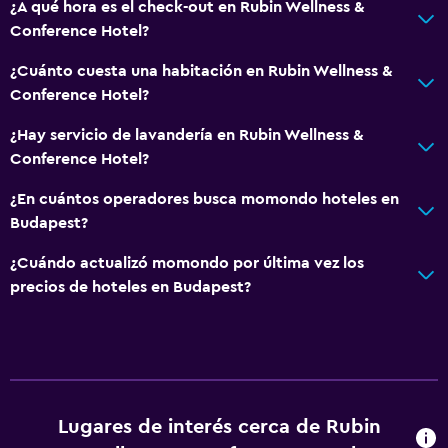
¿A qué hora es el check-out en Rubin Wellness &
Casilleros
Conference Hotel?
Espacio de almacenamiento
¿Cuánto cuesta una habitación en Rubin Wellness &
Zona de estar
Conference Hotel?
Sofá
¿Hay servicio de lavandería en Rubin Wellness &
Solárium
Conference Hotel?
Insonorización
¿En cuántos operadores busca momondo hoteles en
Teléfono
Budapest?
Alfombrado
¿Cuándo actualizó momondo por última vez los
precios de hoteles en Budapest?
Accesibilidad y adecuación
Almohada hipoalergénica
Para no fumadores
Almohada sin plumas
Lugares de interés cerca de Rubin
Áreas designadas para fumadores