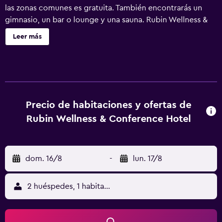
las zonas comunes es gratuita. También encontrarás un
gimnasio, un bar o lounge y una sauna. Rubin Wellness &
Conference Hotel ofrece 84 alojamientos con caja fuerte.
Leer más
Se ofrece una televisión LCD de 82 cm con canales por
cable. Este hotel en Budapest ofrece acceso a Internet
wifi gratis. En el alojamiento hay piscina cubierta y bañera
de hidromasaje. Otros servicios de ocio y esparcimiento
incluyen sauna y gimnasio. Se pueden practicar las
actividades de ocio y esparcimiento que se indican más
Precio de habitaciones y ofertas de
abajo en las instalaciones o cerca del alojamiento (es
Rubin Wellness & Conference Hotel
posible que se aplique un recargo).
dom. 16/8
-
lun. 17/8
2 huéspedes, 1 habitación