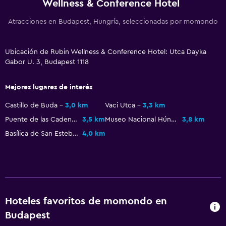
Wellness & Conference Hotel
Mascotas permitidas bajo consulta (pueden aplicar cargos
extra)
Atracciones en Budapest, Hungría, seleccionadas por momondo
Ascensor
Ascensor disponible
Ubicación de Rubin Wellness & Conference Hotel: Utca Dayka
Gabor U. 3, Budapest 1118
Estacionamiento accesible
Plantas superiores accesibles por ascensor
Mejores lugares de interés
Plantas superiores accesibles por escaleras
Castillo de Buda
3,0 km
Vaci Utca
3,3 km
Puente de las Cadenas
3,5 km
Museo Nacional Húngaro
3,8 km
Baño
Basílica de San Esteban
4,0 km
Secador de pelo
Albornoz
Baño privado
Ducha
Hoteles favoritos de momondo en
Gorro de baño
Budapest
Aseo