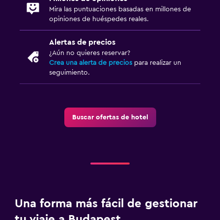
Mira las puntuaciones basadas en millones de
Clases de fitness
opiniones de huéspedes reales.
Gimnasio
Alertas de precios
Squash
¿Aún no quieres reservar?
Gimnasio
Crea una alerta de precios
para realizar un
seguimiento.
Zona de trabajo
Fax/fotocopiadora
Buscar ofertas de hotel
Fax
Caja fuerte para laptops
Escritorio
Actividades
Visitas a bodegas
Una forma más fácil de gestionar
Bicicletas
tu viaje a Budapest