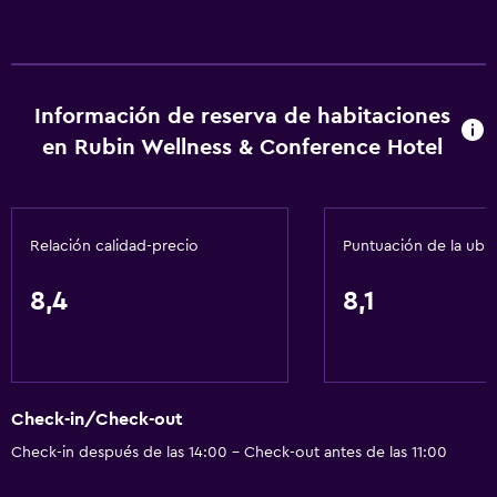
Boletos de transporte público
Servicio de habitaciones
Mostrador de información turística
Información de reserva de habitaciones
Acceso con tarjeta
en Rubin Wellness & Conference Hotel
Masaje de pies
Recepción 24 horas
Salas de conferencia
Relación calidad-precio
Puntuación de la ubi
Caja fuerte
8,4
8,1
Botella de agua
Servicios básicos
Wifi disponible en todas las instalaciones
Check-in/Check-out
Internet
Check-in después de las 14:00 - Check-out antes de las 11:00
Extinguidor