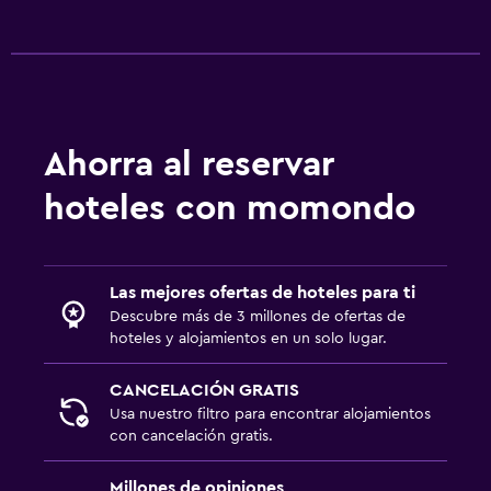
TV de pantalla plana
TV por cable o vía satélite
Radio
Sala de estar/TV compartida
Ahorra al reservar
TV
hoteles con momondo
Aire libre
Área de picnic
Jardín
Las mejores ofertas de hoteles para ti
Descubre más de 3 millones de ofertas de
Terraza/patio
hoteles y alojamientos en un solo lugar.
Parrilla
CANCELACIÓN GRATIS
Terraza
Usa nuestro filtro para encontrar alojamientos
con cancelación gratis.
Gimnasio
Millones de opiniones
Aerobics