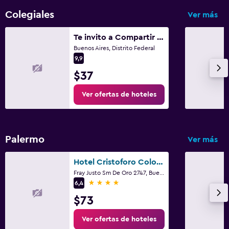
Colegiales
Ver más
Te invito a Compartir mi Depto. Artlovers. Solo Damas.
Buenos Aires, Distrito Federal
9,9
$37
Ver ofertas de hoteles
Palermo
Ver más
Hotel Cristoforo Colombo
Fray Justo Sm De Oro 2747, Buenos Aires, Distrito Federal
4 estrellas
6,4
$73
Ver ofertas de hoteles