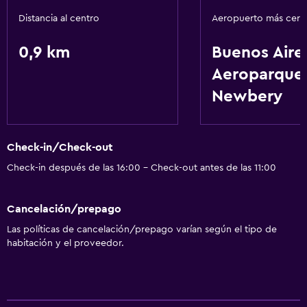
Servicios básicos
Distancia al centro
Aeropuerto más cer
Internet
Aire acondicionado
0,9 km
Buenos Aire
Aeroparque 
Estacionamiento y transporte
Newbery
Traslado aeropuerto
General
Check-in/Check-out
Espacio de almacenamiento
Check-in después de las 16:00 - Check-out antes de las 11:00
Ideal para familias
Cancelación/prepago
Cuidado de niños o guardería
Las políticas de cancelación/prepago varían según el tipo de
habitación y el proveedor.
Spa
Sauna