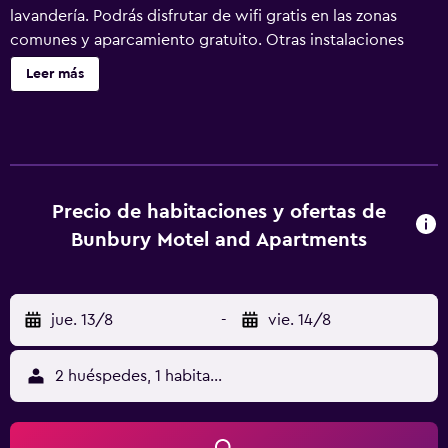
lavandería. Podrás disfrutar de wifi gratis en las zonas
comunes y aparcamiento gratuito. Otras instalaciones
incluyen un área para parrillas y un área de pícnic. Se
Leer más
ofrece un servicio de limpieza a petición. Bunbury
Apartment Motel ofrece 51 alojamientos con tabla de
planchar con plancha. Las camas están vestidas con ropa
de cama de alta calidad. En este motel de 3,5 estrellas, los
alojamientos incluyen cocina con frigorífico, placa de
cocina, microondas y utensilios de cocina. Los baños
Precio de habitaciones y ofertas de
están equipados con ducha. Este motel en Bunbury ofrece
Bunbury Motel and Apartments
acceso a Internet wifi gratis con una velocidad de 25
Mbps o más. Se ofrece una televisión de pantalla plana de
32 pulgadas con canales digitales de suscripción. Se
jue. 13/8
-
vie. 14/8
ofrece servicio de limpieza a petición. Los servicios de
ocio y esparcimiento en este motel incluyen una piscina al
aire libre.
2 huéspedes, 1 habitación