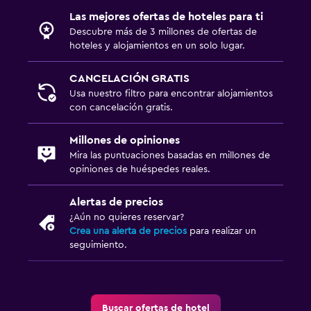
Las mejores ofertas de hoteles para ti
Estacionamiento gratuito
Descubre más de 3 millones de ofertas de
Estacionamiento privado
hoteles y alojamientos en un solo lugar.
CANCELACIÓN GRATIS
Lavandería
Usa nuestro filtro para encontrar alojamientos
Lavandería
con cancelación gratis.
Plancha y tabla de planchar
Millones de opiniones
Mira las puntuaciones basadas en millones de
Salud y seguridad
opiniones de huéspedes reales.
Limpieza diaria
Alertas de precios
Productos de limpieza
¿Aún no quieres reservar?
Crea una alerta de precios
para realizar un
seguimiento.
Zona de trabajo
Escritorio
Buscar ofertas de hotel
Comedor