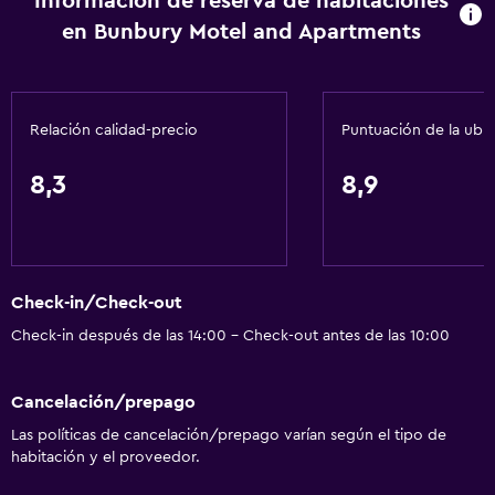
Información de reserva de habitaciones
Inodoro con barras de apoyo
en Bunbury Motel and Apartments
Entrada privada
Servicios básicos
Relación calidad-precio
Puntuación de la ubi
Wifi gratis
Wifi disponible en todas las instalaciones
8,3
8,9
Internet
Ropa de cama
Toallas
Check-in/Check-out
Ventilador
Check-in después de las 14:00 - Check-out antes de las 10:00
Extinguidor
Alarma de humo
Cancelación/prepago
Calefacción
Las políticas de cancelación/prepago varían según el tipo de
Gel de ducha
habitación y el proveedor.
Aire acondicionado