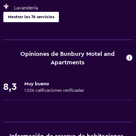
Lavandería
Mostrar los 76 servicios
Accesibilidad y adecuación
Unidad ubicada en la planta baja
Unidad accesible para personas en silla de ruedas
Opiniones de Bunbury Motel and
Accesibilidad
Apartments
Ducha adaptada para silla de ruedas
Silla para ducha
Muy bueno
8,3
Estacionamiento accesible
1.536 calificaciones verificadas
Para no fumadores
Lavabo bajo
Fregadero bajo
Almohada sin plumas