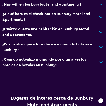
¿Hay wifi en Bunbury Motel and Apartments?
Baño
¿A qué hora es el check-out en Bunbury Motel and
Inodoro adaptado
Apartments?
Ducha
¿Cuánto cuesta una habitación en Bunbury Motel
Bañera de hidromasaje
and Apartments?
Secador de pelo
¿En cuántos operadores busca momondo hoteles en
Aseo
Bunbury?
Papel higiénico
¿Cuándo actualizó momondo por última vez los
Baño privado
precios de hoteles en Bunbury?
Ducha italiana
Aire libre
Terraza/patio
Lugares de interés cerca de Bunbury
Sillas de playa
Motel and Apartments