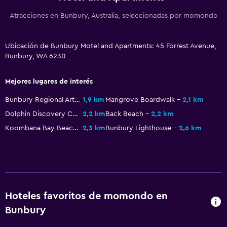
Parrilla
Atracciones en Bunbury, Australia, seleccionadas por momondo
Terraza
Comedor al aire libre
Ubicación de Bunbury Motel and Apartments: 45 Forrest Avenue,
Muebles de exterior
Bunbury, WA 6230
Área de picnic
Mejores lugares de interés
General
Bunbury Regional Art Galleries
1,9 km
Mangrove Boardwalk
2,1 km
Habitaciones familiares
Dolphin Discovery Centre
2,2 km
Back Beach
2,2 km
Koombana Bay Beach
2,3 km
Bunbury Lighthouse
2,6 km
Zona de estar
Adosado
Sofá
Alfombrado
Espacio de almacenamiento
Hoteles favoritos de momondo en
Bunbury
Sistema de entretenimiento