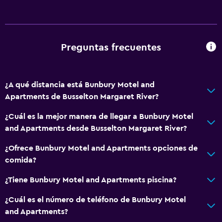
Papeleras
Cocina
Preguntas frecuentes
Copas
Tetera eléctrica
¿A qué distancia está Bunbury Motel and
Microondas
Apartments de Busselton Margaret River?
Utensilios de cocina
¿Cuál es la mejor manera de llegar a Bunbury Motel
Cocina
and Apartments desde Busselton Margaret River?
Tetera
¿Ofrece Bunbury Motel and Apartments opciones de
Tostadora
comida?
Nevera
¿Tiene Bunbury Motel and Apartments piscina?
Comedor
¿Cuál es el número de teléfono de Bunbury Motel
Cocina
and Apartments?
Cocineta