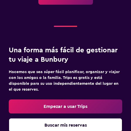
Mesa de comedor
Actividades
Acceso a la playa
Una forma más fácil de gestionar
Servicios y facilidades
tu viaje a Bunbury
Servicio de habitaciones
Hacemos que sea súper fácil planificar, organizar y viajar
Ideal para familias
con los amigos o la familia. Trips es gratis y está
disponible para su uso independientemente del lugar en
Cuna/cama nido disponibles
el que reserves.
Empezar a usar Trips
Buscar mis reservas