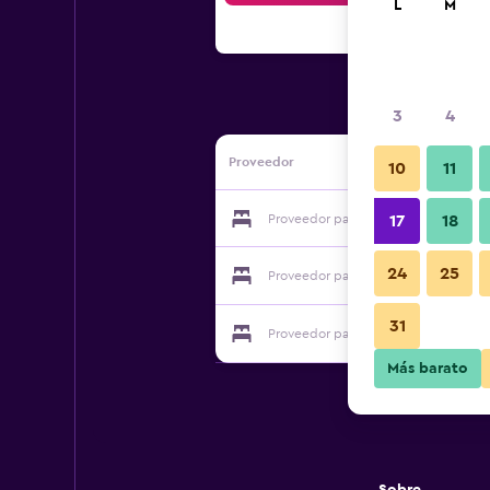
L
M
3
4
Proveedor
10
11
Proveedor para Villa Cosy
17
18
24
25
Proveedor para Villa Cosy
31
Proveedor para Villa Cosy
Más barato
Sobre