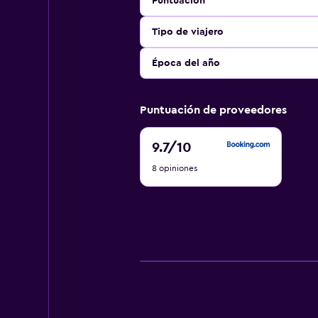
Puntuación
Tipo de viajero
Época del año
Puntuación de proveedores
9.7
9.7
/10
de
8 opiniones
10