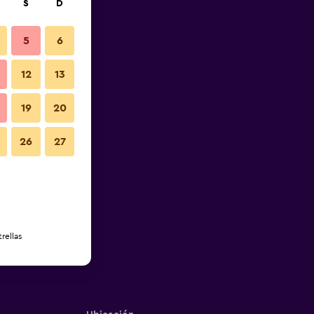
S
D
5
6
12
13
19
20
26
27
rellas