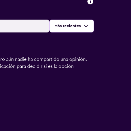
Ordenar por
:
Más recientes
ero aún nadie ha compartido una opinión.
bicación para decidir si es la opción