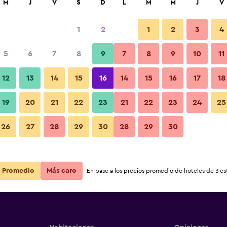
M
J
V
S
D
L
M
M
J
V
1
2
1
2
3
4
5
6
7
8
9
7
8
9
10
11
12
13
14
15
16
14
15
16
17
18
Ver precios
19
20
21
22
23
21
22
23
24
25
26
27
28
29
30
28
29
30
Ver precios
Ver precios
Promedio
Más caro
En base a los precios promedio de hoteles de 3 est