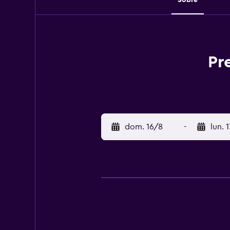
Pr
dom. 16/8
-
lun. 