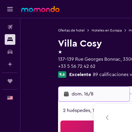
Vuelos
Ofertas de hotel
Hoteles en Europa
Ho
Alojamientos
Villa Cosy
1 estrella
Autos
137-139 Rue Georges Bonnac, 330
Planifica con IA
+33 5 56 72 42 62
Excelente
89 calificaciones 
9,6
Trips
dom. 16/8
-
Español
2 huéspedes, 1 habitación
Bus