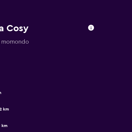
la Cosy
or momondo
m
.2 km
9 km