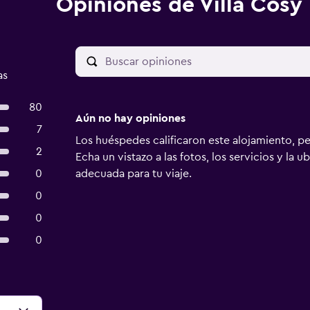
Opiniones de Villa Cosy
as
80
Aún no hay opiniones
7
Los huéspedes calificaron este alojamiento, p
2
Echa un vistazo a las fotos, los servicios y la u
0
adecuada para tu viaje.
0
0
0