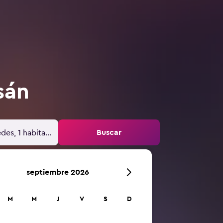
sán
Buscar
des, 1 habitación
septiembre 2026
M
M
J
V
S
D