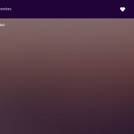
uentes
án)