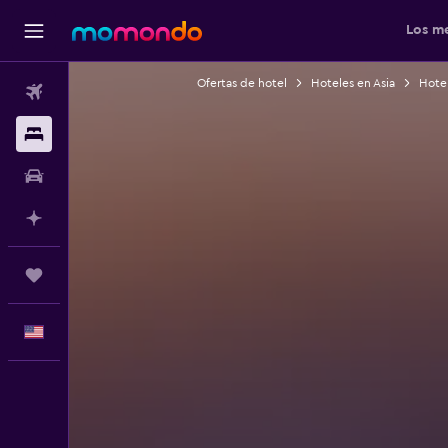
Los me
Ofertas de hotel
Hoteles en Asia
Hotel
Vuelos
Alojamientos
Autos
Planifica con IA
Trips
Español