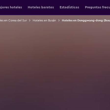
jores hoteles
Hoteles baratos
Estadísticas
Preguntas frec
es en Corea del Sur
Hoteles en Busán
Hoteles en Donggwang-dong (Bus