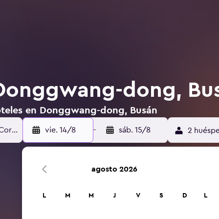
 Donggwang-dong, Bu
hoteles en Donggwang-dong, Busán
vie. 14/8
-
sáb. 15/8
2 huéspe
agosto 2026
L
M
M
J
V
S
D
L