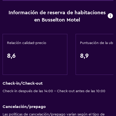
Alarma de humo
Información de reserva de habitaciones
Calefacción
en Busselton Motel
Gel de ducha
Aire acondicionado
Papeleras
Relación calidad-precio
Puntuación de la ubi
Acondicionador
8,6
8,9
Comedor
Copas
Tetera eléctrica
Check-in/Check-out
Microondas
Check-in después de las 14:00 - Check-out antes de las 10:00
Tetera
Nevera
Cancelación/prepago
Mesa de comedor
Las políticas de cancelación/prepago varían según el tipo de