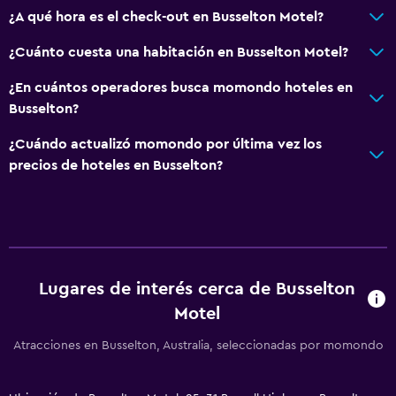
¿A qué hora es el check-out en Busselton Motel?
Accesibilidad y adecuación
¿Cuánto cuesta una habitación en Busselton Motel?
Para no fumadores
¿En cuántos operadores busca momondo hoteles en
Plantas superiores accesibles por escaleras
Busselton?
Áreas designadas para fumadores
¿Cuándo actualizó momondo por última vez los
Entrada privada
precios de hoteles en Busselton?
Actividades
Observación de ballenas
Visitas a bodegas
Lugares de interés cerca de Busselton
Acceso a la playa
Motel
Golf
Atracciones en Busselton, Australia, seleccionadas por momondo
General