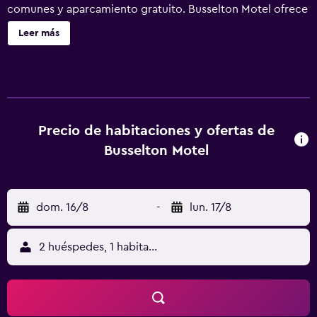
comunes y aparcamiento gratuito. Busselton Motel ofrece
39 alojamientos con aire acondicionado y artículos de
Leer más
higiene personal gratuitos. Este motel en Busselton ofrece
acceso a Internet wifi gratis. Los baños están equipados
con ducha.
Precio de habitaciones y ofertas de
Busselton Motel
dom. 16/8
-
lun. 17/8
2 huéspedes, 1 habitación