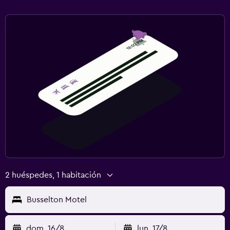
2 huéspedes, 1 habitación
Busselton Motel
dom. 16/8
lun. 17/8