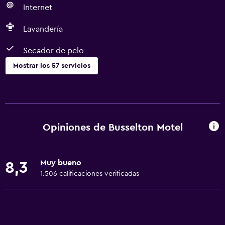
Internet
Lavandería
Secador de pelo
Mostrar los 57 servicios
Servicios básicos
Wifi gratis
Wifi disponible en todas las instalaciones
Opiniones de Busselton Motel
Internet
Ropa de cama
Muy bueno
8,3
Toallas
1.506 calificaciones verificadas
Extinguidor
Artículos de aseo gratis
Champú