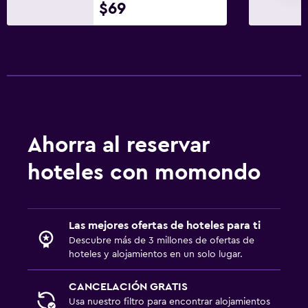
$69
TV de pantalla plana
TV
Aire libre
Parrilla
Área de picnic
Ahorra al reservar
Habitación
hoteles con momondo
Enchufe cerca de la cama
Armario o clóset
Las mejores ofertas de hoteles para ti
Lavandería
Descubre más de 3 millones de ofertas de
Lavandería
hoteles y alojamientos en un solo lugar.
CANCELACIÓN GRATIS
Zona de trabajo
Usa nuestro filtro para encontrar alojamientos