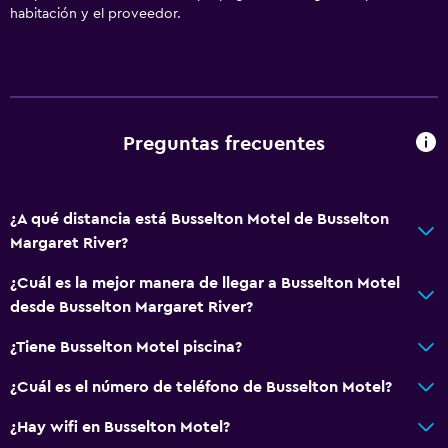
habitación y el proveedor.
Servicios y facilidades
Salas de conferencia
Instalaciones para reuniones
Minimercado en las instalaciones
Preguntas frecuentes
Mostrador de información turística
Acceso con llave
¿A qué distancia está Busselton Motel de Busselton
Check-out exprés
Margaret River?
Baño
¿Cuál es la mejor manera de llegar a Busselton Motel
desde Busselton Margaret River?
Ducha
Secador de pelo
¿Tiene Busselton Motel piscina?
Aseo
¿Cuál es el número de teléfono de Busselton Motel?
Papel higiénico
¿Hay wifi en Busselton Motel?
Baño privado