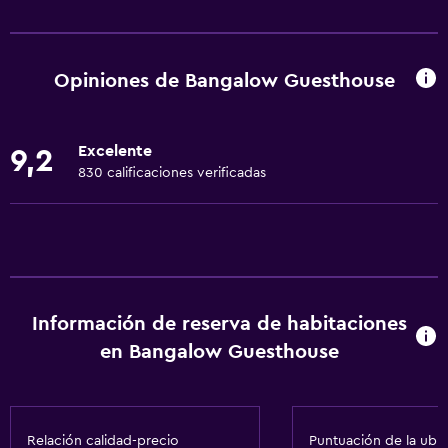
Servicios básicos
Wifi gratis
Wifi disponible en todas las instalaciones
Opiniones de Bangalow Guesthouse
Internet
Ropa de cama
Excelente
9,2
Toallas
830 calificaciones verificadas
Ventilador
Extinguidor
Artículos de aseo gratis
Champú
Información de reserva de habitaciones
Alarma de humo
en Bangalow Guesthouse
Calefacción
Gel de ducha
Aire acondicionado
Relación calidad-precio
Puntuación de la ubi