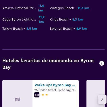
Para no fumadores
11,0
Arakwal National Park
Wategos Beach
11,6 km
Almohada sin plumas
km
Entrada privada
11,7
Cape Byron Lighthouse
Kings Beach
8,3 km
km
Tallow Beach
8,5 km
Belongil Beach
8,9 km
General
Vista al río
Zona de estar
Vista al jardín
Hoteles favoritos de momondo en Byron
Piso de parquet o madera noble
Bay
Sofá
Insonorización
Alfombrado
Wake Up! Byron Bay - Hostel
25 Childe Street, Byron Bay, NSW
2 estrellas
8,8
Aire libre
Terraza/patio