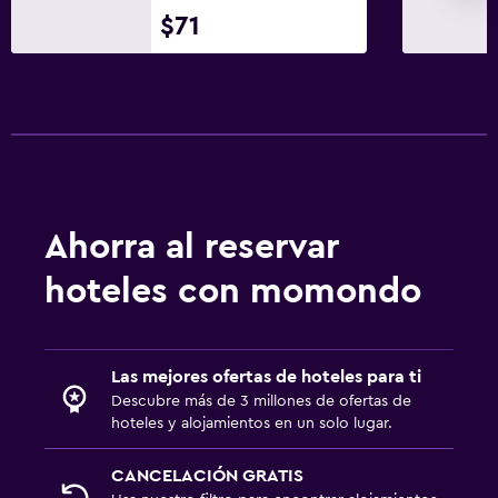
$71
Terraza
Comedor al aire libre
Muebles de exterior
Área de picnic
Jardín
Habitación
Ahorra al reservar
Enchufe cerca de la cama
hoteles con momondo
Despertador
Perchero
Armario o clóset
Las mejores ofertas de hoteles para ti
Descubre más de 3 millones de ofertas de
hoteles y alojamientos en un solo lugar.
Servicios y facilidades
Masaje de pies
CANCELACIÓN GRATIS