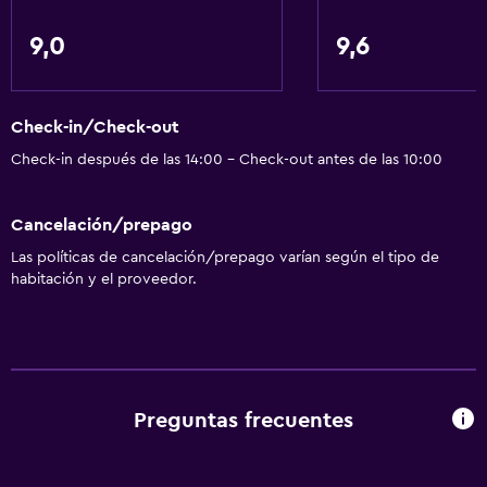
Toallas/ropa de cama (cargo adicional)
Papeleras
9,0
9,6
Acondicionador
Check-in/Check-out
Cocina
Check-in después de las 14:00 - Check-out antes de las 10:00
Copas
Tetera eléctrica
Cancelación/prepago
Cocina compartida
Las políticas de cancelación/prepago varían según el tipo de
Lavavajillas
habitación y el proveedor.
Horno
Utensilios de cocina
Cocina
Tetera/cafetera
Preguntas frecuentes
Tetera
Tostadora