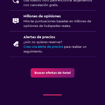
Usa nuestro filtro para encontrar alojamientos
Check-out exprés
con cancelación gratis.
Botella de agua
Recepción 24 horas
Millones de opiniones
Mira las puntuaciones basadas en millones de
opiniones de huéspedes reales.
Estacionamiento y transporte
Estacionamiento en la calle
Alertas de precios
¿Aún no quieres reservar?
Estacionamiento gratuito
Crea una alerta de precios
para realizar un
Estacionamiento privado
seguimiento.
Salud y seguridad
Limpieza diaria
Buscar ofertas de hotel
Cámaras CCTV en zonas comunes
Cámaras CCTV en el exterior
Lavandería