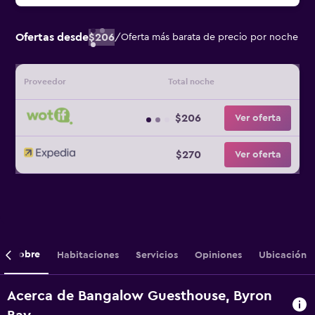
Ofertas desde
$206
/
Oferta más barata de precio por noche
Proveedor
Total noche
$206
Ver oferta
$270
Ver oferta
Sobre
Habitaciones
Servicios
Opiniones
Ubicación
Acerca de Bangalow Guesthouse, Byron