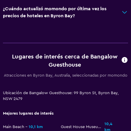
Sistema de entretenimiento
¿Cuándo actualizó momondo por última vez los
Radio
precios de hoteles en Byron Bay?
TV de pantalla plana
Sala de estar/TV compartida
TV por cable o vía satélite
Servicio de streaming
Lugares de interés cerca de Bangalow
TV
Guesthouse
Reproductor de DVD
Atracciones en Byron Bay, Australia, seleccionadas por momondo
Accesibilidad y adecuación
Ubicación de Bangalow Guesthouse: 99 Byron St, Byron Bay,
Unidad ubicada en la planta baja
NSW 2479
Unidad accesible para personas en silla de ruedas
Solo adultos
Mejores lugares de interés
Estacionamiento accesible
10,4
Main Beach
10,1 km
Guest House Museum
km