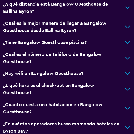
¿A qué distancia está Bangalow Guesthouse de
Nevera
Ballina Byron?
Cafetera
¿Cuál es la mejor manera de llegar a Bangalow
Cocina
Guesthouse desde Ballina Byron?
¿Tiene Bangalow Guesthouse piscina?
Baño
Ducha
¿Cuál es el número de teléfono de Bangalow
Guesthouse?
Gorro de baño
Tina de baño
¿Hay wifi en Bangalow Guesthouse?
Secador de pelo
¿A qué hora es el check-out en Bangalow
Aseo
Guesthouse?
Papel higiénico
¿Cuánto cuesta una habitación en Bangalow
Albornoz
Guesthouse?
Baño privado
¿En cuántos operadores busca momondo hoteles en
Byron Bay?