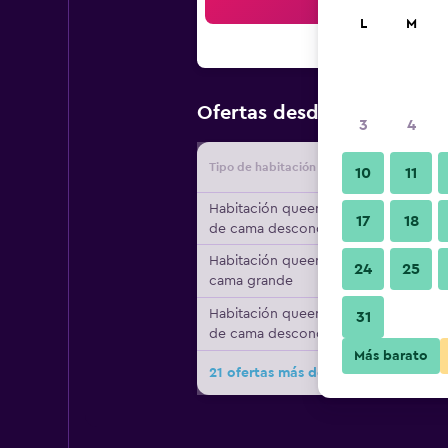
Bus
L
M
$66
Ofertas desde
/
Oferta má
3
4
Tipo de habitación
Proveedo
10
11
Habitación queen, tipo
17
18
de cama desconocido
Habitación queen, 1
24
25
cama grande
Habitación queen, tipo
31
de cama desconocido
Más barato
21 ofertas más de Yha Cape Byron