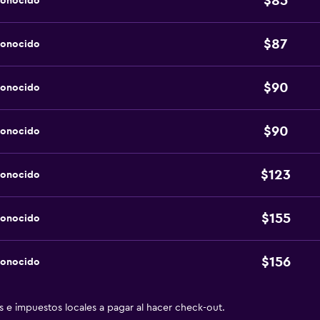
$85
conocido
$87
conocido
$90
conocido
$90
conocido
$123
conocido
$155
conocido
$156
conocido
as e impuestos locales a pagar al hacer check-out.