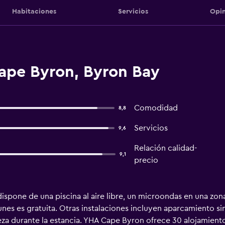
Habitaciones
Servicios
Opin
ape Byron, Byron Bay
Comodidad
8,8
Servicios
9,6
Relación calidad-
9,1
precio
ispone de una piscina al aire libre, un microondas en una z
nes es gratuita. Otras instalaciones incluyen aparcamiento sin 
ieza durante la estancia. YHA Cape Byron ofrece 30 alojamien