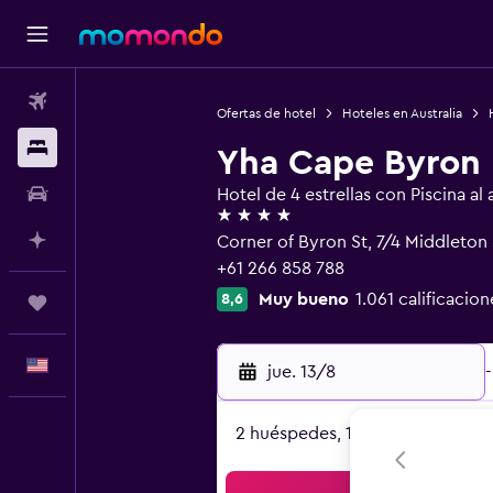
Vuelos
Ofertas de hotel
Hoteles en Australia
Alojamientos
Yha Cape Byron
Autos
Hotel de 4 estrellas con Piscina al a
4 estrellas
Planifica con IA
Corner of Byron St, 7/4 Middleton
+61 266 858 788
Muy bueno
1.061 calificacion
8,6
Trips
Español
jue. 13/8
-
2 huéspedes, 1 habitación