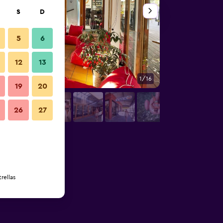
S
D
5
6
12
13
1/16
Otros
19
20
26
27
rellas