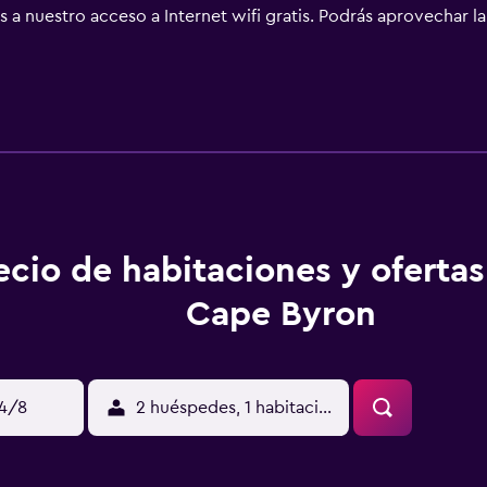
 a nuestro acceso a Internet wifi gratis. Podrás aprovechar 
tancia y es posible solicitar secador de pelo. Se ofrece servi
n este albergue incluyen una piscina al aire libre. Se pueden 
bajo en las instalaciones o cerca del alojamiento (es posible 
ecio de habitaciones y oferta
Cape Byron
14/8
2 huéspedes, 1 habitación