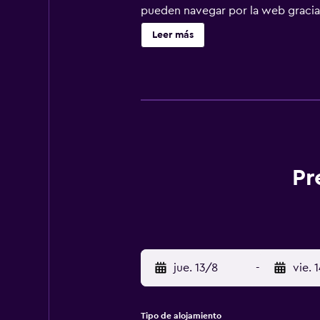
pueden navegar por la web gracias
servicio de limpieza una vez por es
Leer más
servicios de ocio y esparcimiento e
esparcimiento que se indican más a
Pr
jue. 13/8
-
vie. 
Tipo de alojamiento