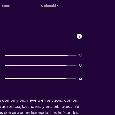
iones
Ubicación
8,8
8,6
8,6
ona común y una nevera en una zona común.
asistencia, lavandería y una biblioteca. Se
tos con aire acondicionado. Los huéspedes