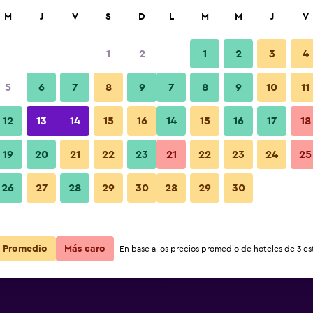
car
M
J
V
S
D
L
M
M
J
V
1
2
1
2
3
4
s barata de precio por noche
5
6
7
8
9
7
8
9
10
11
Lounge
r
Total noche
12
13
14
15
16
14
15
16
17
18
$66
Ver oferta
19
20
21
22
23
21
22
23
24
25
Fotos
26
27
28
29
30
28
29
30
$68
Ver oferta
$71
Ver oferta
Promedio
Más caro
En base a los precios promedio de hoteles de 3 est