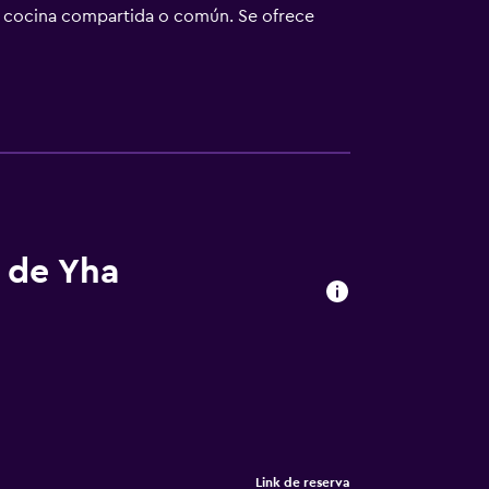
la cocina compartida o común. Se ofrece
cio de limpieza de forma limitada. Los
practicar las actividades de ocio y
que se aplique un recargo).
s de Yha
Link de reserva