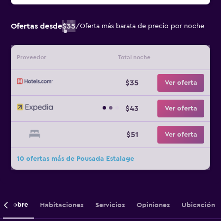
Ofertas desde
$35
/
Oferta más barata de precio por noche
Proveedor
Total noche
$35
Ver oferta
$43
Ver oferta
$51
Ver oferta
10 ofertas más de Pousada Estalage
Sobre
Habitaciones
Servicios
Opiniones
Ubicación