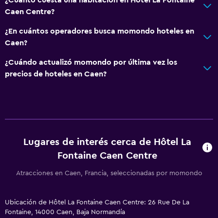
Sistema de entretenimiento
Caen Centre?
Radio
¿En cuántos operadores busca momondo hoteles en
TV de pantalla plana
Caen?
Biblioteca
¿Cuándo actualizó momondo por última vez los
Sala de estar/TV compartida
precios de hoteles en Caen?
TV
Accesibilidad y adecuación
Hipoalergénico
Lugares de interés cerca de Hôtel La
Estacionamiento accesible
Fontaine Caen Centre
Para no fumadores
Almohada sin plumas
Atracciones en Caen, Francia, seleccionadas por momondo
Plantas superiores accesibles por escaleras
Ubicación de Hôtel La Fontaine Caen Centre: 26 Rue De La
Fontaine, 14000 Caen, Baja Normandía
Habitación