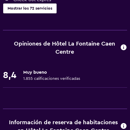
Mostrar los 72 servicios
Servicios básicos
Wifi gratis
Internet
Opiniones de Hôtel La Fontaine Caen
Ropa de cama
Centre
Toallas
Extinguidor
Muy bueno
8,4
Artículos de aseo gratis
1.855 calificaciones verificadas
Champú
Alarma de humo
Calefacción
Adaptador
Información de reserva de habitaciones
Gel de ducha