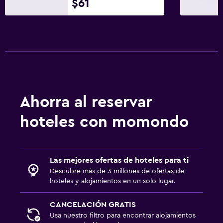
$61
Caja fuerte
Acceso con llave
Check-out exprés
Botella de agua
Check-in/check-out privado
Salud y seguridad
Ahorra al reservar
Limpieza diaria
hoteles con momondo
Botiquín de primeros auxilios
Cámaras CCTV en zonas comunes
Las mejores ofertas de hoteles para ti
Seguridad las 24 horas
Descubre más de 3 millones de ofertas de
hoteles y alojamientos en un solo lugar.
Estacionamiento y transporte
CANCELACIÓN GRATIS
Estacionamiento
Usa nuestro filtro para encontrar alojamientos
Traslado aeropuerto