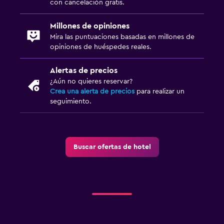
con cancelación gratis.
Servicio de traslado (cargo adicional)
Millones de opiniones
Mira las puntuaciones basadas en millones de
Zona de trabajo
opiniones de huéspedes reales.
Fax/fotocopiadora
Alertas de precios
Caja fuerte para laptops
¿Aún no quieres reservar?
Escritorio
Crea una alerta de precios
para realizar un
seguimiento.
Ideal para familias
Cuna/cama nido disponibles
Buscar ofertas de hotel
Libros, DVD, música para niños
Carriolas
Lavandería
Plancha para pantalones