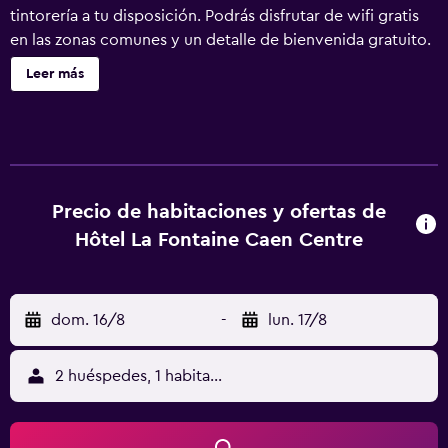
tintorería a tu disposición. Podrás disfrutar de wifi gratis
en las zonas comunes y un detalle de bienvenida gratuito.
También encontrarás lavandería, servicio de limusina o
Leer más
coche con chófer y una biblioteca. Hôtel La Fontaine Caen
Centre ofrece 13 alojamientos con caja fuerte (cabe un
portátil) y botella de agua gratuita. Todos los alojamientos
tienen decoraciones diferentes. Las camas tienen
colchones con una capa de acolchado adicional y están
vestidas con ropa de cama de alta calidad. Se ofrece una
Precio de habitaciones y ofertas de
televisión de pantalla plana de 80 cm con canales digitales
Hôtel La Fontaine Caen Centre
de suscripción. Los baños están equipados con ducha con
cabezal de ducha tipo lluvia, artículos de higiene personal
gratuitos y secador de pelo. Los huéspedes pueden
dom. 16/8
-
lun. 17/8
navegar por la web gracias a nuestro acceso a Internet
gratis (por cable y wifi). Los servicios para las personas de
negocios incluyen escritorio y teléfono. Se ofrece servicio
2 huéspedes, 1 habitación
de limpieza todos los días y es posible solicitar tabla de
planchar con plancha. Se pueden practicar las actividades