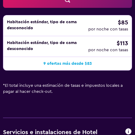
de ocio y esparcimiento que se indican más abajo en las
instalaciones o cerca del alojamiento (es posible que se
aplique un recargo).
$85
Habitación estándar, tipo de cama
desconocido
por noche con tasas
$113
Habitación estándar, tipo de cama
desconocido
por noche con tasas
9 ofertas más desde $83
*
El total incluye una estimación de tasas e impuestos locales a
pagar al hacer check-out.
Servicios e instalaciones de Hotel