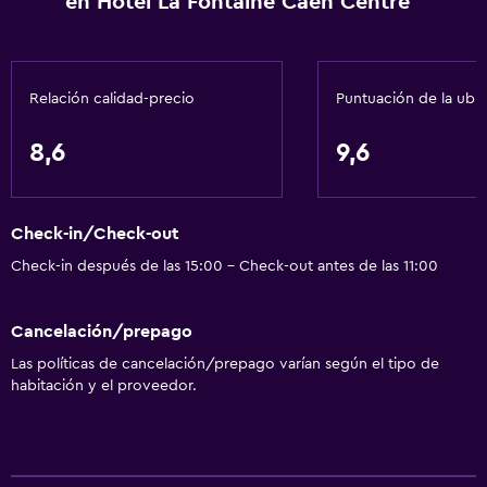
en Hôtel La Fontaine Caen Centre
Papeleras
General
Relación calidad-precio
Puntuación de la ubi
Vista a una calle tranquila
Habitaciones familiares
8,6
9,6
Piso de parquet o madera noble
Vista al patio interior
Check-in/Check-out
Sofá
Check-in después de las 15:00 - Check-out antes de las 11:00
Habitaciones insonorizadas
Insonorización
Cancelación/prepago
Piso de mosaico/mármol
Las políticas de cancelación/prepago varían según el tipo de
Espacio de almacenamiento
habitación y el proveedor.
Baño
Ducha