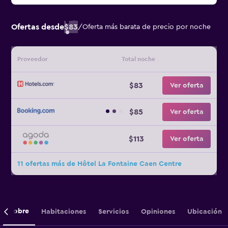
Ofertas desde
$83
/
Oferta más barata de precio por noche
Proveedor
Total noche
$83
Ver oferta
$85
Ver oferta
$113
Ver oferta
11 ofertas más de Hôtel La Fontaine Caen Centre
Sobre
Habitaciones
Servicios
Opiniones
Ubicación