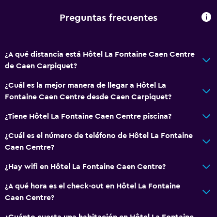
Secador de pelo
Preguntas frecuentes
Aseo
Papel higiénico
¿A qué distancia está Hôtel La Fontaine Caen Centre
Baño privado
de Caen Carpiquet?
Ducha italiana
¿Cuál es la mejor manera de llegar a Hôtel La
Fontaine Caen Centre desde Caen Carpiquet?
Comedor
¿Tiene Hôtel La Fontaine Caen Centre piscina?
Servicio de entrega de comida
Fruta
¿Cuál es el número de teléfono de Hôtel La Fontaine
Caen Centre?
Desayuno en la habitación
La comida se puede entregar en el alojamiento
¿Hay wifi en Hôtel La Fontaine Caen Centre?
Cafetera
¿A qué hora es el check-out en Hôtel La Fontaine
Máquina expendedora (botanas)
Caen Centre?
¿Cuánto cuesta una habitación en Hôtel La Fontaine