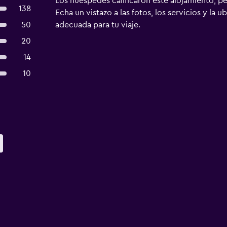
Los huéspedes calificaron este alojamiento, p
138
Echa un vistazo a las fotos, los servicios y la u
50
adecuada para tu viaje.
20
14
10