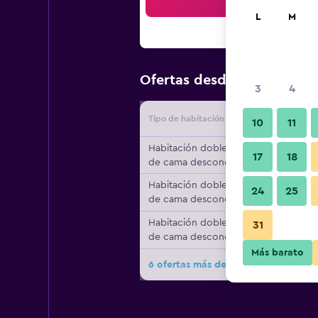
Bus
L
M
$80
Ofertas desde
/
Oferta má
3
4
Tipo de habitación
Proveedo
10
11
Habitación doble, tipo
17
18
de cama desconocido
Habitación doble, tipo
24
25
de cama desconocido
Habitación doble, tipo
31
de cama desconocido
Más barato
6 ofertas más de Villa Vicuna Hotel