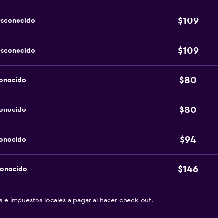
$109
esconocido
$109
esconocido
$80
conocido
$80
conocido
$94
conocido
$146
conocido
as e impuestos locales a pagar al hacer check-out.