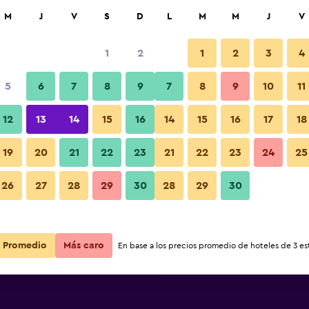
car
M
J
V
S
D
L
M
M
J
V
1
2
1
2
3
4
s barata de precio por noche
5
6
7
8
9
7
8
9
10
11
Patio
r
Total noche
12
13
14
15
16
14
15
16
17
18
$80
Ver oferta
19
20
21
22
23
21
22
23
24
25
26
27
28
29
30
28
29
30
$80
Ver oferta
Fotos
$94
Ver oferta
Promedio
Más caro
En base a los precios promedio de hoteles de 3 est
 Boutique Cafayate