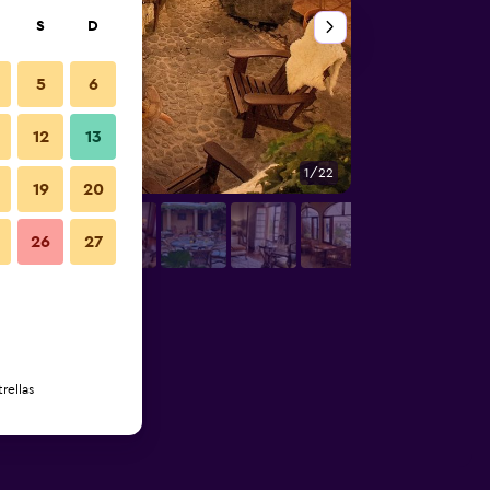
S
D
5
6
12
13
1/22
Otros
19
20
26
27
rellas