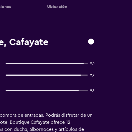
iones
Ubicación
e, Cafayate
9,5
9,2
8,9
a compra de entradas. Podrás disfrutar de un
Hotel Boutique Cafayate ofrece 12
os con ducha, albornoces y artículos de