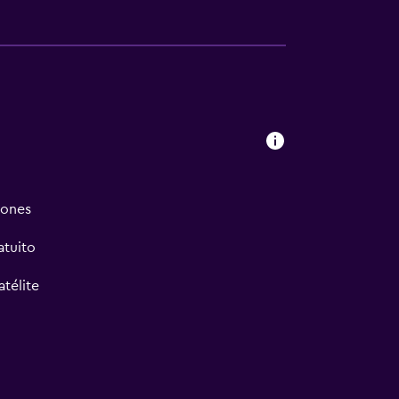
iones
atuito
atélite