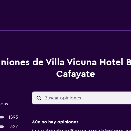
niones de Villa Vicuna Hotel 
Cafayate
adas
1593
Aún no hay opiniones
327