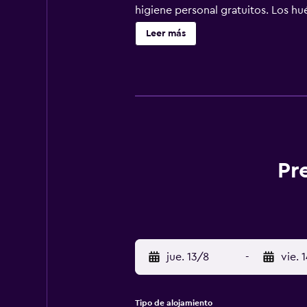
higiene personal gratuitos. Los hu
limpieza todos los días. Se pueden
Leer más
del alojamiento (es posible que se
Pr
jue. 13/8
-
vie. 
Tipo de alojamiento