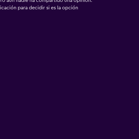
ero aún nadie ha compartido una opinión.
bicación para decidir si es la opción