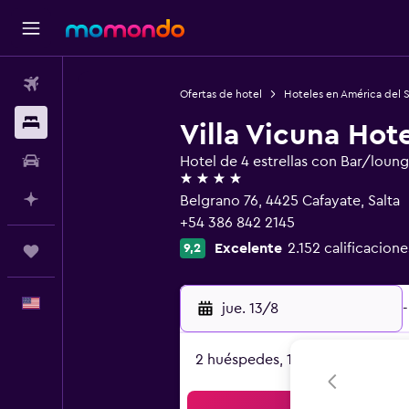
Vuelos
Ofertas de hotel
Hoteles en América del 
Alojamientos
Villa Vicuna Hot
Autos
Hotel de 4 estrellas con Bar/loun
4 estrellas
Planifica con IA
Belgrano 76, 4425 Cafayate, Salta
+54 386 842 2145
Excelente
2.152 calificacione
9,2
Trips
Español
jue. 13/8
-
2 huéspedes, 1 habitación