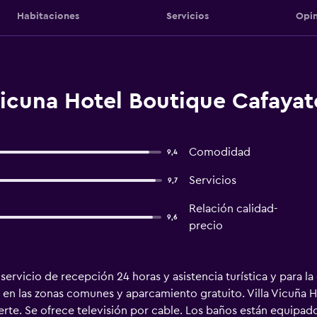
Habitaciones
Servicios
Opin
Vicuna Hotel Boutique Cafayat
Comodidad
9,4
Servicios
9,7
Relación calidad-
9,6
precio
servicio de recepción 24 horas y asistencia turística y para l
s en las zonas comunes y aparcamiento gratuito. Villa Vicuña 
erte. Se ofrece televisión por cable. Los baños están equipad