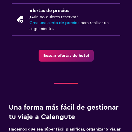
Piscina (para niños)
Alertas de precios
Comidas para niños
¿Aún no quieres reservar?
Crea una alerta de precios
para realizar un
seguimiento.
Estacionamiento y transporte
Traslado al aeropuerto (con cargos)
Estacionamiento gratuito
Buscar ofertas de hotel
Accesibilidad y adecuación
Habitaciones para no fumadores disponibles
Áreas designadas para fumadores
Habitación
Una forma más fácil de gestionar
Sofá cama
tu viaje a Calangute
Armario o clóset
Hacemos que sea súper fácil planificar, organizar y viajar