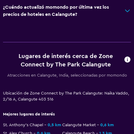
Espacio de almacenamiento
¿Cuándo actualizó momondo por última vez los
precios de hoteles en Calangute?
Baño
Ducha
Gorro de baño
Baño pequeño adicional
Lugares de interés cerca de Zone
Secador de pelo
Connect by The Park Calangute
Aseo
Atracciones en Calangute, India, seleccionadas por momondo
Papel higiénico
Baño privado
Ubicación de Zone Connect by The Park Calangute: Naika Vaddo,
2/16 A, Calangute 403 516
Aire libre
Mejores lugares de interés
Terraza/patio
Sillas de playa
St. Anthony's Chapel
0,5 km
Calangute Market
0,6 km
St. Alex Church
0,6 km
Calangute Beach
1,3 km
Parrilla