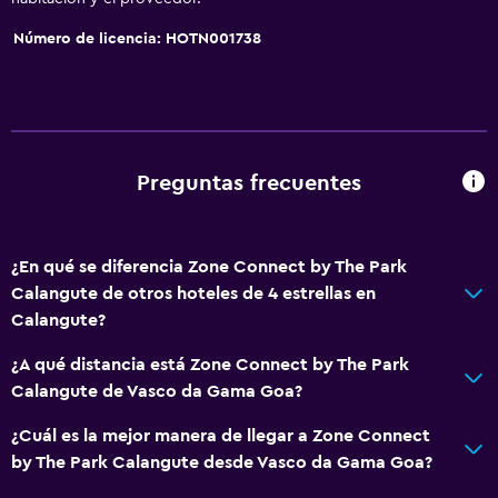
Mostrador de información turística
Número de licencia: HOTN001738
Check-out exprés
Botella de agua
Check-in/check-out privado
Recepción 24 horas
Preguntas frecuentes
Servicios básicos
¿En qué se diferencia Zone Connect by The Park
Wifi
Calangute de otros hoteles de 4 estrellas en
Toallas
Calangute?
Ventilador
¿A qué distancia está Zone Connect by The Park
Extinguidor
Calangute de Vasco da Gama Goa?
Artículos de aseo gratis
¿Cuál es la mejor manera de llegar a Zone Connect
Champú
by The Park Calangute desde Vasco da Gama Goa?
Alarma de humo