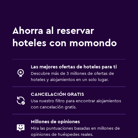
Piscina (cubierta)
Piscina al aire libre
Ahorra al reservar
Sistema de entretenimiento
hoteles con momondo
TV de pantalla plana
TV por cable o vía satélite
TV
Las mejores ofertas de hoteles para ti
Descubre más de 3 millones de ofertas de
Lavandería
hoteles y alojamientos en un solo lugar.
Lavandería
CANCELACIÓN GRATIS
Servicio de planchado
Usa nuestro filtro para encontrar alojamientos
con cancelación gratis.
Servicios de lavandería/tintorería
Millones de opiniones
Ideal para familias
Mira las puntuaciones basadas en millones de
opiniones de huéspedes reales.
Cuidado de niños o guardería