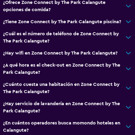
¿Ofrece Zone Connect by The Park Calangute
Aire acondicionado
opciones de comida?
Toallas/ropa de cama (cargo adicional)
¿Tiene Zone Connect by The Park Calangute piscina?
Papeleras
¿Cuál es el número de teléfono de Zone Connect by
Acondicionador
The Park Calangute?
General
¿Hay wifi en Zone Connect by The Park Calangute?
Habitaciones familiares
¿A qué hora es el check-out en Zone Connect by The
Zona de estar
Park Calangute?
Vista al patio interior
¿Cuánto cuesta una habitación en Zone Connect by
Posibilidad de habitaciones conectadas
The Park Calangute?
Sofá
¿Hay servicio de lavandería en Zone Connect by The
Teléfono
Park Calangute?
Piso de mosaico/mármol
¿En cuántos operadores busca momondo hoteles en
Vista a la piscina
Calangute?