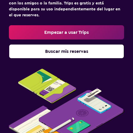
con los amigos o la familia. Trips es gratis y está
Actividades
disponible para su uso independientemente del lugar en
el que reserves.
Acceso a la playa
Mesa de billar
Empezar a usar Trips
Zona de trabajo
Buscar mis reservas
Escritorio