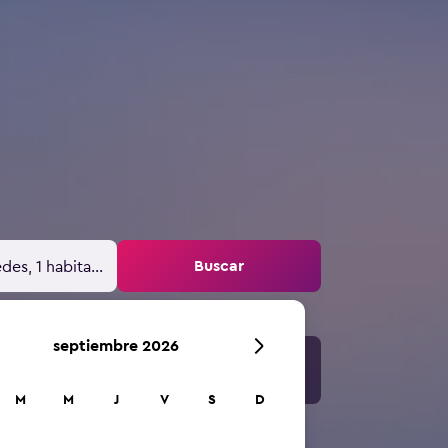
Buscar
des, 1 habitación
septiembre 2026
M
M
J
V
S
D