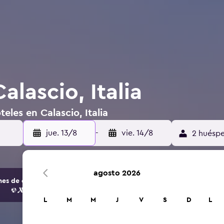
alascio, Italia
eles en Calascio, Italia
jue. 13/8
-
vie. 14/8
2 huéspe
agosto 2026
s de opciones de hoteles y alojamientos.
L
M
M
J
V
S
D
L