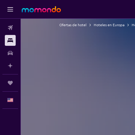
Ofertas de hotel
Hoteles en Europa
Ho
Vuelos
Alojamientos
Autos
Planifica con IA
Trips
Español