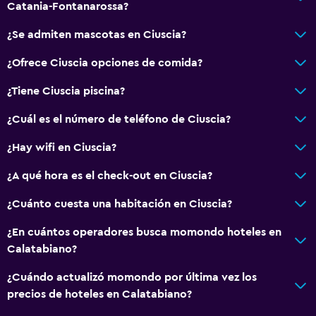
Catania-Fontanarossa?
Zona de estar
¿Se admiten mascotas en Ciuscia?
Vista al jardín
Vista al patio interior
¿Ofrece Ciuscia opciones de comida?
Vista a punto de interés
¿Tiene Ciuscia piscina?
Teléfono
¿Cuál es el número de teléfono de Ciuscia?
Vista a la montaña
¿Hay wifi en Ciuscia?
Piso de mosaico/mármol
Espacio de almacenamiento
¿A qué hora es el check-out en Ciuscia?
¿Cuánto cuesta una habitación en Ciuscia?
Accesibilidad y adecuación
¿En cuántos operadores busca momondo hoteles en
Mascotas permitidas bajo consulta (pueden aplicar cargos
Calatabiano?
extra)
Ducha adaptada para silla de ruedas
¿Cuándo actualizó momondo por última vez los
precios de hoteles en Calatabiano?
Silla para ducha