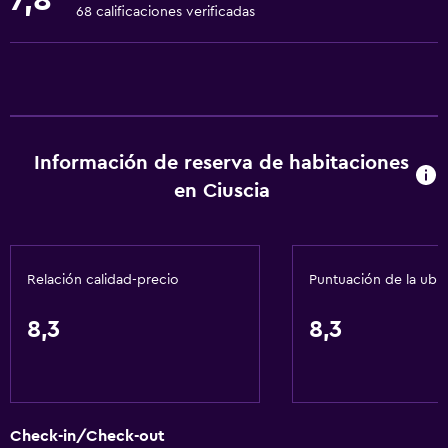
7,8
Toallas
68 calificaciones verificadas
Extinguidor
Artículos de aseo gratis
Champú
Alarma de humo
Información de reserva de habitaciones
Calefacción
en Ciuscia
Gel de ducha
Aire acondicionado
Toallas/ropa de cama (cargo adicional)
Relación calidad-precio
Puntuación de la ubi
Papeleras
8,3
8,3
Cocina
Copas
Tetera eléctrica
Check-in/Check-out
Cocina compartida