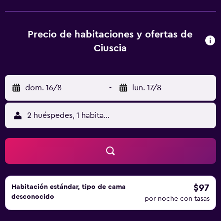
está a 12 km del alojamiento, y Piazza Duomo está a 43 km.
El aeropuerto (Aeropuerto de Catania - Fontanarossa) está
a 50 km.
Precio de habitaciones y ofertas de
Ciuscia
dom. 16/8
-
lun. 17/8
2 huéspedes, 1 habitación
$97
Habitación estándar, tipo de cama
desconocido
por noche con tasas