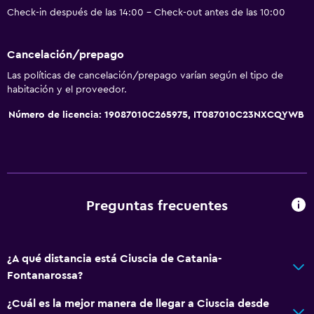
Check-in después de las 14:00 - Check-out antes de las 10:00
Horno
Microondas
Cancelación/prepago
Utensilios de cocina
Las políticas de cancelación/prepago varían según el tipo de
Cocina
habitación y el proveedor.
Tetera/cafetera
Número de licencia: 19087010C265975, IT087010C23NXCQYWB
Tostadora
Nevera
Comedor
Cocina
Preguntas frecuentes
Cocineta
¿A qué distancia está Ciuscia de Catania-
General
Fontanarossa?
Vista a una calle tranquila
¿Cuál es la mejor manera de llegar a Ciuscia desde
Habitaciones familiares