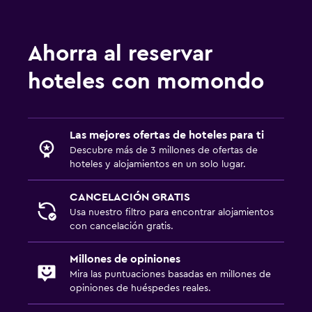
Habitación
Cama plegable
Ahorra al reservar
Enchufe cerca de la cama
hoteles con momondo
Perchero
Armario o clóset
Las mejores ofertas de hoteles para ti
Servicios y facilidades
Descubre más de 3 millones de ofertas de
Servicio de habitaciones
hoteles y alojamientos en un solo lugar.
Acceso con llave
CANCELACIÓN GRATIS
Masaje de pies
Usa nuestro filtro para encontrar alojamientos
con cancelación gratis.
Botella de agua
Millones de opiniones
Aire libre
Mira las puntuaciones basadas en millones de
opiniones de huéspedes reales.
Terraza