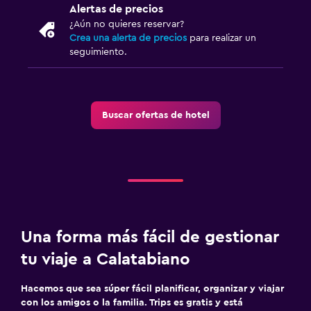
Comedor al aire libre
Alertas de precios
Muebles de exterior
¿Aún no quieres reservar?
Crea una alerta de precios
para realizar un
seguimiento.
Lavandería
Lavandería
Plancha y tabla de planchar
Buscar ofertas de hotel
Tendedero
Comedor
Minibar
Fruta
Una forma más fácil de gestionar
Mesa de comedor
tu viaje a Calatabiano
Sistema de entretenimiento
Hacemos que sea súper fácil planificar, organizar y viajar
TV de pantalla plana
con los amigos o la familia. Trips es gratis y está