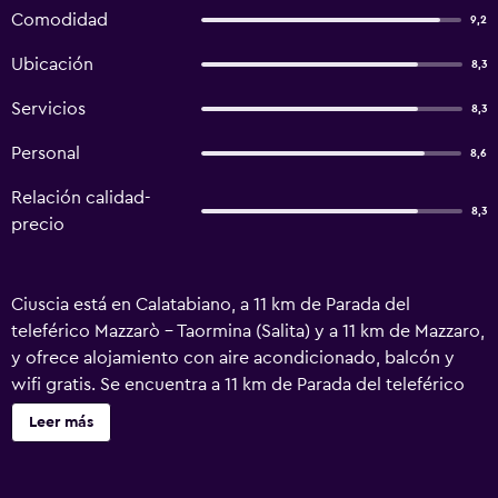
Comodidad
9,2
Ubicación
8,3
Servicios
8,3
Personal
8,6
Relación calidad-
8,3
precio
Ciuscia está en Calatabiano, a 11 km de Parada del
teleférico Mazzarò - Taormina (Salita) y a 11 km de Mazzaro,
y ofrece alojamiento con aire acondicionado, balcón y
wifi gratis. Se encuentra a 11 km de Parada del teleférico
Mazzaró - Taormina y dispone de cocina compartida. El
Leer más
bed and breakfast dispone de TV de pantalla plana. La
cocina tiene nevera, horno y microondas, y hay bidet,
artículos de aseo gratuitos y secador de pelo. Isla Bella