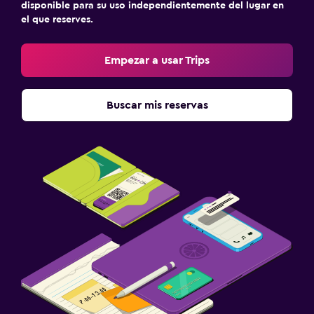
disponible para su uso independientemente del lugar en
TV
el que reserves.
Actividades
Empezar a usar Trips
Senderismo
Submarinismo
Buscar mis reservas
Salud y seguridad
Botiquín de primeros auxilios
Cámaras CCTV en el exterior
Estacionamiento y transporte
Traslado aeropuerto
Zona de trabajo
Escritorio