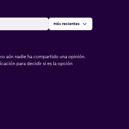
Ordenar por
:
Más recientes
ero aún nadie ha compartido una opinión.
bicación para decidir si es la opción