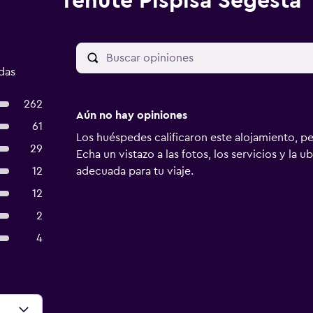
Tenute Pispisa Segesta
das
262
Aún no hay opiniones
61
Los huéspedes calificaron este alojamiento, p
29
Echa un vistazo a las fotos, los servicios y la u
12
adecuada para tu viaje.
12
2
4