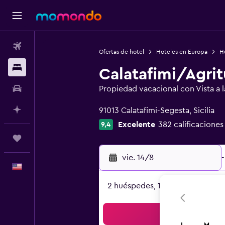
Vuelos
Ofertas de hotel
Hoteles en Europa
Ho
Alojamientos
Calatafimi/Agrit
Autos
Propiedad vacacional con Vista a 
Categoría 0
Planifica con IA
91013 Calatafimi-Segesta, Sicilia
Excelente
382 calificaciones
9,4
Trips
vie. 14/8
-
Español
2 huéspedes, 1 habitación
Bus