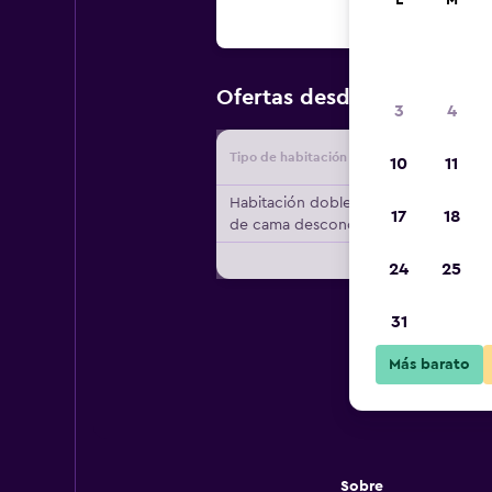
L
M
$118
Ofertas desde
/
Oferta má
3
4
Tipo de habitación
Proveedo
10
11
Habitación doble, tipo
17
18
de cama desconocido
24
25
31
Más barato
Sobre