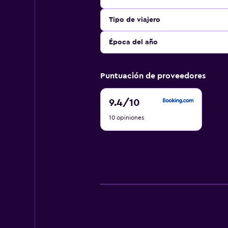
Tipo de viajero
Época del año
Puntuación de proveedores
9.4
9.4
/10
de
10 opiniones
10