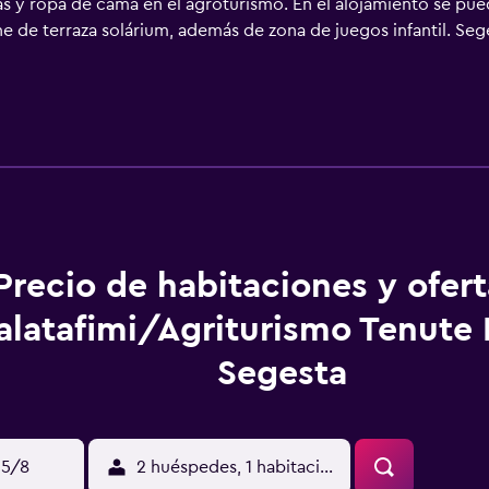
las y ropa de cama en el agroturismo. En el alojamiento se pue
ne de terraza solárium, además de zona de juegos infantil. Seg
El aeropuerto (Aeropuerto de Trapani) está a 38 km.
Precio de habitaciones y ofer
alatafimi/Agriturismo Tenute 
Segesta
15/8
2 huéspedes, 1 habitación