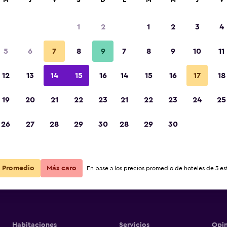
M
J
V
S
D
L
M
M
J
V
1
2
1
2
3
4
s barata de precio por noche
5
6
7
8
9
7
8
9
10
11
r
Total noche
12
13
14
15
16
14
15
16
17
18
$118
Ver oferta
19
20
21
22
23
21
22
23
24
25
26
27
28
29
30
28
29
30
Promedio
Más caro
En base a los precios promedio de hoteles de 3 est
Habitaciones
Servicios
Opin