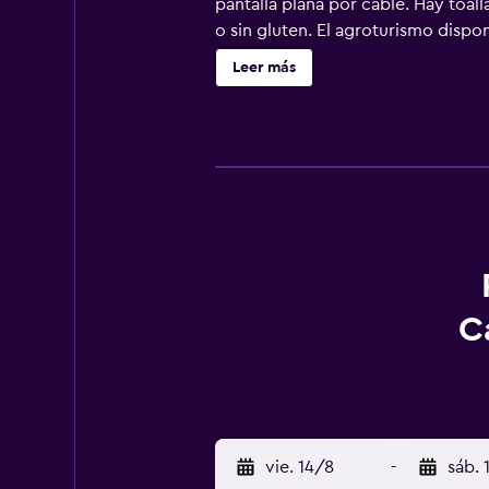
pantalla plana por cable. Hay toal
o sin gluten. El agroturismo dispo
termales de Segesta está a 14 km. 
Leer más
C
vie. 14/8
-
sáb. 