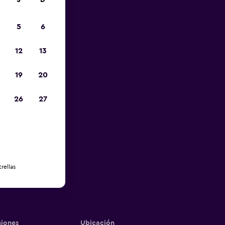
S
D
5
6
12
13
19
20
26
27
rellas
iones
Ubicación