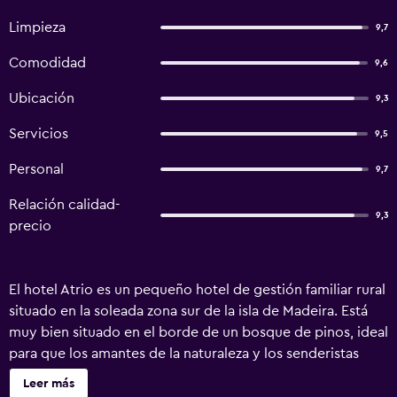
Limpieza
9,7
Comodidad
9,6
Ubicación
9,3
Servicios
9,5
Personal
9,7
Relación calidad-
9,3
precio
El hotel Atrio es un pequeño hotel de gestión familiar rural
situado en la soleada zona sur de la isla de Madeira. Está
muy bien situado en el borde de un bosque de pinos, ideal
para que los amantes de la naturaleza y los senderistas
descansen del ajetreo y el bullicio de la ciudad de Funchal.
Leer más
Hay un jardín. Las 22 habitaciones están decoradas de