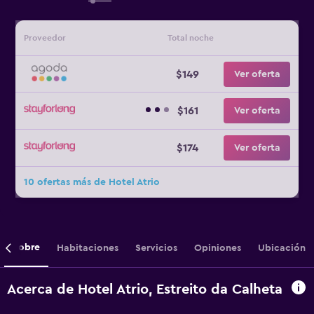
Proveedor
Total noche
$149
Ver oferta
$161
Ver oferta
$174
Ver oferta
10 ofertas más de Hotel Atrio
Sobre
Habitaciones
Servicios
Opiniones
Ubicación
Acerca de Hotel Atrio, Estreito da Calheta