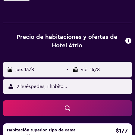
forma individual y disponen de terraza o balcón con vistas
maravillosas. Todas incluyen TV de pantalla plana con
canales vía satélite. Todas las habitaciones están equipadas
con baño privado con bañera o ducha. Se proporcionan
albornoces y secador de pelo. El precio incluye un
Precio de habitaciones y ofertas de
abundante y variado desayuno buffet. A su llegada, se
Hotel Atrio
proporciona de forma gratuita una botella de agua mineral
y frutas. El restaurante está abierto todos los días de 13:00
a 22:00 y ofrece una amplia gama de platos caseros,
jue. 13/8
-
vie. 14/8
incluidos platos vegetarianos. La primera comida incluye
un cóctel de bienvenida de Madeira Poncha o un vino de
Madeira. También hay una piscina climatizada al aire libre,
2 huéspedes, 1 habitación
una biblioteca y un bar con chimenea. El hotel dispone de
un ordenador y de conexión WiFi gratuita. Funchal se
encuentra a 28 km del Atrio, mientras que Sao Vicente
está a 14 km. El aeropuerto de Madeira se encuentra a 39
km del establecimiento.
$177
Habitación superior, tipo de cama