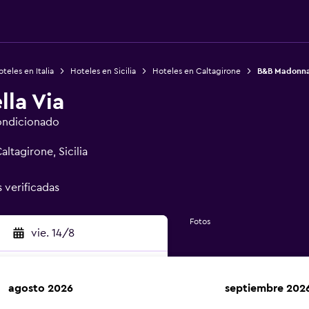
teles en Italia
Hoteles en Sicilia
Hoteles en Caltagirone
B&B Madonna 
la Via
ondicionado
ltagirone, Sicilia
s verificadas
Fotos
vie. 14/8
agosto 2026
septiembre 202