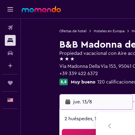
Vuelos
Ofertas de hotel
Hoteles en Europa
Ho
Alojamientos
B&B Madonna del
Autos
Propiedad vacacional con Aire ac
3 estrellas
Planifica con IA
Via Madonna Della Via 155, 95041 Ca
+39 339 422 6372
Muy bueno
120 calificacione
8,8
Trips
Español
jue. 13/8
-
2 huéspedes, 1 habitación