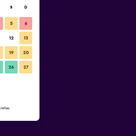
S
D
5
6
12
13
19
20
26
27
rellas