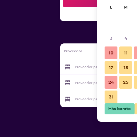
Bus
L
M
3
4
Proveedor
10
11
Proveedor para B&B Madonna della V
17
18
24
25
Proveedor para B&B Madonna della V
31
Proveedor para B&B Madonna della V
Más barato