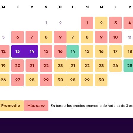
car
M
J
V
S
D
L
M
M
J
V
1
2
1
2
3
4
5
6
7
8
9
7
8
9
10
11
12
13
14
15
16
14
15
16
17
18
Ver precios
ia
19
20
21
22
23
21
22
23
24
25
26
27
28
29
30
28
29
30
Ver precios
ia
Ver precios
ia
Promedio
Más caro
En base a los precios promedio de hoteles de 3 est