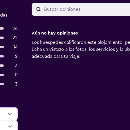
adas
76
Aún no hay opiniones
22
Los huéspedes calificaron este alojamiento, p
14
Echa un vistazo a las fotos, los servicios y la u
2
adecuada para tu viaje.
3
0
3