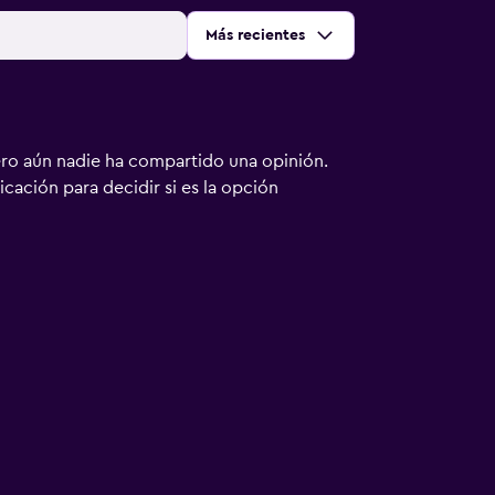
Ordenar por
:
Más recientes
ero aún nadie ha compartido una opinión.
bicación para decidir si es la opción