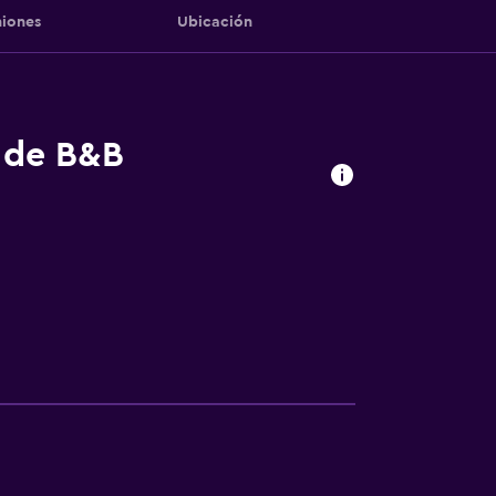
iones
Ubicación
s de B&B