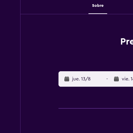
Sobre
Pr
jue. 13/8
-
vie. 