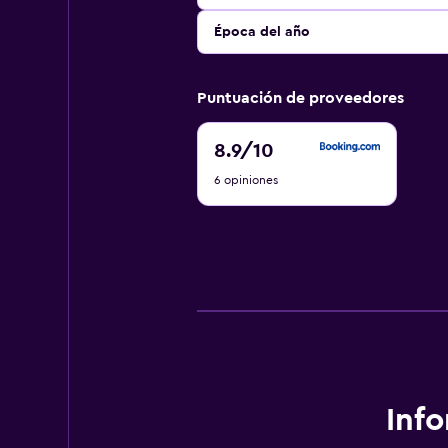
Época del año
Puntuación de proveedores
8.9
8.9
/10
de
6 opiniones
10
Inf