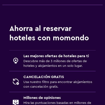
Aire libre
Área de picnic
Jardín
Ahorra al reservar
Lavandería
hoteles con momondo
Lavandería
Plancha y tabla de planchar
Las mejores ofertas de hoteles para ti
Zona de trabajo
Descubre más de 3 millones de ofertas de
hoteles y alojamientos en un solo lugar.
Fax/fotocopiadora
Escritorio
CANCELACIÓN GRATIS
Usa nuestro filtro para encontrar alojamientos
con cancelación gratis.
Baño
Secador de pelo
Millones de opiniones
Mira las puntuaciones basadas en millones de