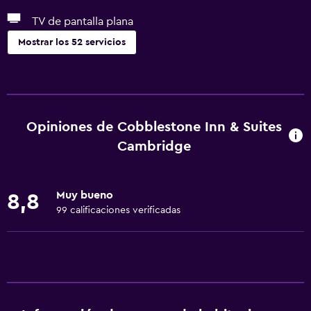
TV de pantalla plana
Mostrar los 52 servicios
Servicios y facilidades
Centro de negocios
Servicio de despertador
Opiniones de Cobblestone Inn & Suites
Caja fuerte
Cambridge
Minimercado en las instalaciones
Servicio de habitaciones
Muy bueno
8,8
Check-out exprés
99 calificaciones verificadas
Check-in/check-out privado
Recepción 24 horas
Servicios básicos