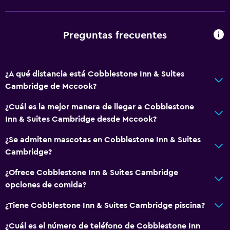
Máquina expendedora (bebidas)
Máquina expendedora (botanas)
Preguntas frecuentes
Sistema de entretenimiento
¿A qué distancia está Cobblestone Inn & Suites
TV de pantalla plana
Cambridge de Mccook?
Biblioteca
¿Cuál es la mejor manera de llegar a Cobblestone
Sala de estar/TV compartida
Inn & Suites Cambridge desde Mccook?
TV por cable o vía satélite
¿Se admiten mascotas en Cobblestone Inn & Suites
Reproductor de DVD
Cambridge?
Accesibilidad y adecuación
¿Ofrece Cobblestone Inn & Suites Cambridge
opciones de comida?
Mascotas permitidas bajo consulta (pueden aplicar cargos
extra)
¿Tiene Cobblestone Inn & Suites Cambridge piscina?
Accesibilidad
¿Cuál es el número de teléfono de Cobblestone Inn