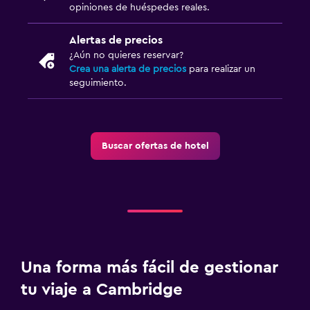
Habitación
opiniones de huéspedes reales.
Despertador
Alertas de precios
¿Aún no quieres reservar?
Actividades
Crea una alerta de precios
para realizar un
seguimiento.
Golf
General
Buscar ofertas de hotel
Posibilidad de habitaciones conectadas
Ideal para familias
Cuna/cama nido disponibles
Gimnasio
Una forma más fácil de gestionar
Gimnasio
tu viaje a Cambridge