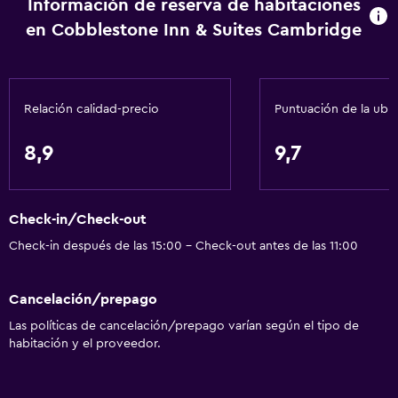
Wifi gratis
Información de reserva de habitaciones
en Cobblestone Inn & Suites Cambridge
Wifi disponible en todas las instalaciones
Internet
Extinguidor
Relación calidad-precio
Puntuación de la ubi
Artículos de aseo gratis
Alarma de humo
8,9
9,7
Calefacción
Aire acondicionado
Check-in/Check-out
Check-in después de las 15:00 - Check-out antes de las 11:00
Comedor
Microondas
Cancelación/prepago
Bar/lounge
Las políticas de cancelación/prepago varían según el tipo de
Tetera/cafetera
habitación y el proveedor.
Nevera
Cafetera