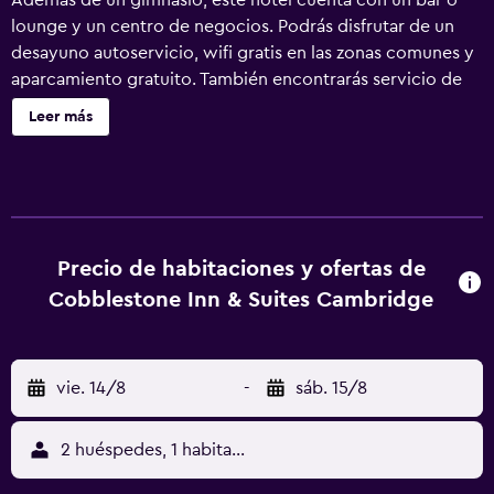
Además de un gimnasio, este hotel cuenta con un bar o
lounge y un centro de negocios. Podrás disfrutar de un
desayuno autoservicio, wifi gratis en las zonas comunes y
aparcamiento gratuito. También encontrarás servicio de
tintorería, lavandería y servicio de recepción 24 horas.
Leer más
Cobblestone Inn & Suites - Cambridge ofrece 31
alojamientos con aire acondicionado, reproductor de
DVD y cafetera y tetera. Las camas tienen colchones con
una capa de acolchado adicional y están vestidas con
ropa de cama de alta calidad. Se ofrece una televisión de
pantalla plana con canales por cable. Se ofrece frigorífico
Precio de habitaciones y ofertas de
y microondas. Los huéspedes pueden navegar por la web
Cobblestone Inn & Suites Cambridge
gracias a nuestro acceso a Internet wifi gratis. Los
servicios para las personas de negocios incluyen
escritorio y teléfono; se ofrecen llamadas locales gratuitas
vie. 14/8
-
sáb. 15/8
(pueden existir restricciones). Las habitaciones también
incluyen secador de pelo y tabla de planchar con plancha.
Se ofrece servicio de limpieza todos los días. Los servicios
2 huéspedes, 1 habitación
de ocio y esparcimiento en este hotel incluyen gimnasio.