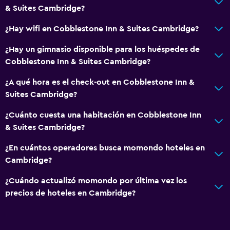
Estacionamiento accesible
& Suites Cambridge?
Para no fumadores
¿Hay wifi en Cobblestone Inn & Suites Cambridge?
Áreas designadas para fumadores
¿Hay un gimnasio disponible para los huéspedes de
Cobblestone Inn & Suites Cambridge?
Estacionamiento y transporte
Carga de vehículos eléctricos
¿A qué hora es el check-out en Cobblestone Inn &
Suites Cambridge?
Estacionamiento en la calle
Estacionamiento gratuito
¿Cuánto cuesta una habitación en Cobblestone Inn
& Suites Cambridge?
Estacionamiento privado
¿En cuántos operadores busca momondo hoteles en
Salud y seguridad
Cambridge?
Limpieza diaria
¿Cuándo actualizó momondo por última vez los
Botiquín de primeros auxilios
precios de hoteles en Cambridge?
Caja fuerte