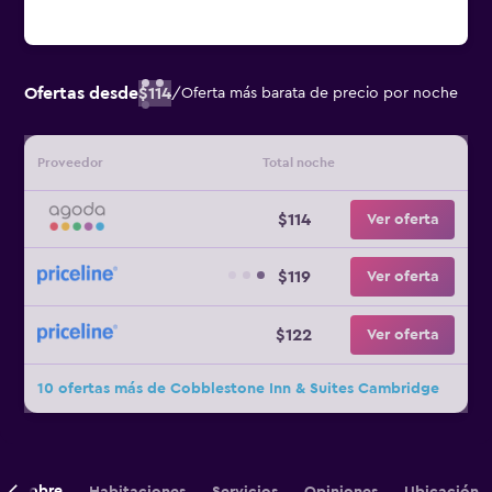
Ofertas desde
$114
/
Oferta más barata de precio por noche
Proveedor
Total noche
$114
Ver oferta
$119
Ver oferta
$122
Ver oferta
10 ofertas más de Cobblestone Inn & Suites Cambridge
Sobre
Habitaciones
Servicios
Opiniones
Ubicación