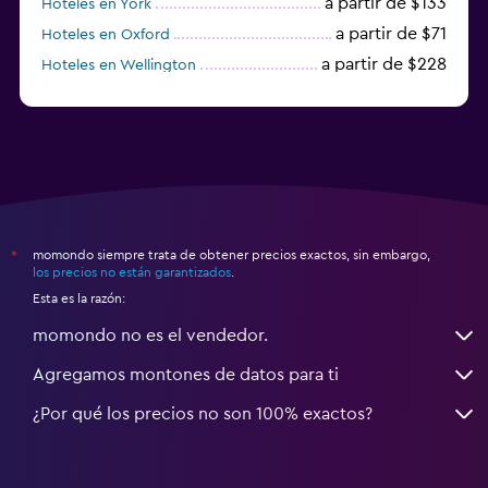
a partir de $133
Hoteles en York
a partir de $71
Hoteles en Oxford
a partir de $228
Hoteles en Wellington
a partir de $231
Hoteles en Appleby-in-Westmorland
momondo siempre trata de obtener precios exactos, sin embargo,
*
los precios no están garantizados
.
Esta es la razón:
momondo no es el vendedor.
Agregamos montones de datos para ti
¿Por qué los precios no son 100% exactos?