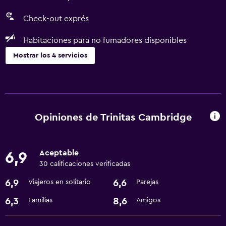
Check-out exprés
Habitaciones para no fumadores disponibles
Mostrar los 4 servicios
Accesibilidad y adecuación
Habitaciones para no fumadores disponibles
Opiniones de Trinitas Cambridge
Baño
Secador de pelo
Aceptable
6,9
30 calificaciones verificadas
Servicios y facilidades
6,9
6,6
Viajeros en solitario
Parejas
Check-out exprés
6,3
8,6
Familias
Amigos
Servicios básicos