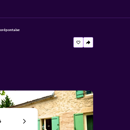
Dorépontaise
6