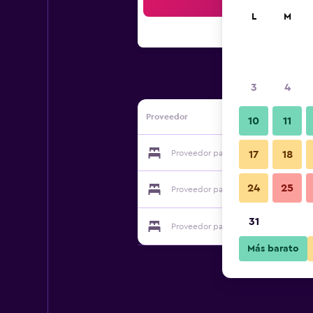
Bus
L
M
3
4
Proveedor
10
11
Proveedor para La Dorépontaise
17
18
24
25
Proveedor para La Dorépontaise
31
Proveedor para La Dorépontaise
Más barato