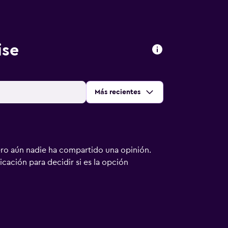
ise
Ordenar por
:
Más recientes
ero aún nadie ha compartido una opinión.
bicación para decidir si es la opción