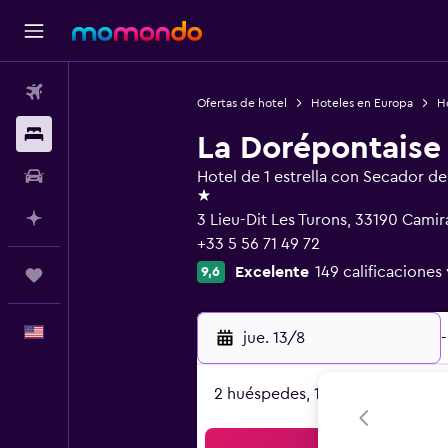
Vuelos
Ofertas de hotel
Hoteles en Europa
Ho
Alojamientos
La Dorépontaise
Autos
Hotel de 1 estrella con Secador de
1 estrella
Planifica con IA
3 Lieu-Dit Les Turons, 33190 Camir
+33 5 56 71 49 72
Excelente
149 calificaciones 
9,6
Trips
Español
jue. 13/8
-
2 huéspedes, 1 habitación