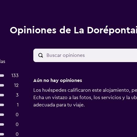
Opiniones de La Doréponta
das
133
Aún no hay opiniones
12
Los huéspedes calificaron este alojamiento, p
3
Echa un vistazo a las fotos, los servicios y la u
1
adecuada para tu viaje.
0
0
0