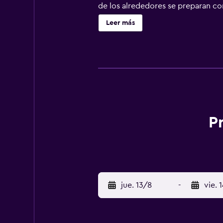
de los alrededores se preparan co
necesario para que disfrutes de un
Leer más
y un microondas.
P
jue. 13/8
-
vie. 