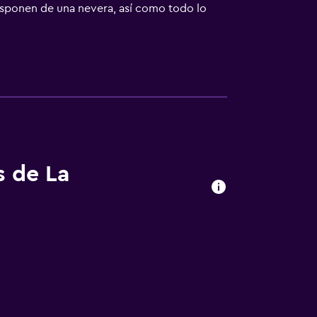
disponen de una nevera, así como todo lo
iones también se incluyen un secador de pelo
s de La