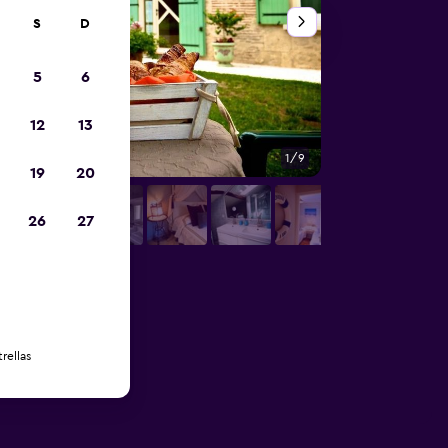
S
D
5
6
12
13
1/9
Habitación
19
20
26
27
rellas