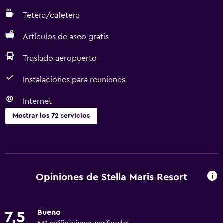
Tetera/cafetera
Artículos de aseo gratis
Traslado aeropuerto
Instalaciones para reuniones
Internet
Mostrar los 72 servicios
Baño
Ducha
Gorro de baño
Opiniones de Stella Maris Resort
Bidé
Bañera de hidromasaje
Bueno
7,5
Secador de pelo