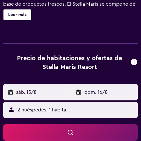
base de productos frescos. El Stella Maris se compone de
un grupo de edificios históricos, donde se pueden
Leer más
encontrar la habitaciones, la mayoría de ellas con vistas al
mar. Uno de los edificios fue un antiguo monasterio del
siglo XVIII y todavía conserva algunos elementos
originales. El restaurante tiene vistas al mar y está abierto
para el desayuno, el almuerzo y la cena y el desayuno está
disponible hasta las 12:30. El personal también puede
Precio de habitaciones y ofertas de
organizar traslados al aeropuerto, paseos en taxi acuático,
Stella Maris Resort
excursiones en barco privado o excursiones diarias. Al
establecimiento se puede llegar en barco o en taxi
acuático desde el puerto de Camogli, así como a pie por
sáb. 15/8
-
dom. 16/8
una ruta con vistas panorámicas que comienza en San
Rocco, a 40 minutos a pie.
2 huéspedes, 1 habitación