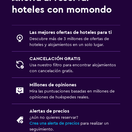
Perchero
hoteles con momondo
Armario o clóset
Sistema de entretenimiento
Las mejores ofertas de hoteles para ti
Descubre más de 3 millones de ofertas de
Radio
hoteles y alojamientos en un solo lugar.
Sala de estar/TV compartida
CANCELACIÓN GRATIS
Usa nuestro filtro para encontrar alojamientos
Aire libre
con cancelación gratis.
Terraza/patio
Jardín
Millones de opiniones
Mira las puntuaciones basadas en millones de
opiniones de huéspedes reales.
Zona de trabajo
Fax/fotocopiadora
Alertas de precios
¿Aún no quieres reservar?
Escritorio
Crea una alerta de precios
para realizar un
seguimiento.