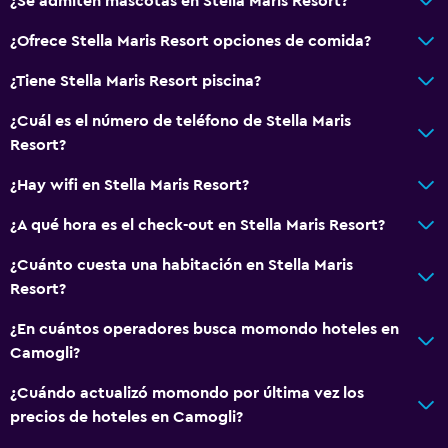
¿Se admiten mascotas en Stella Maris Resort?
Instalaciones para reuniones
¿Ofrece Stella Maris Resort opciones de comida?
Servicio de habitaciones
¿Tiene Stella Maris Resort piscina?
Acceso con llave
¿Cuál es el número de teléfono de Stella Maris
Botella de agua
Resort?
Capilla/templo
¿Hay wifi en Stella Maris Resort?
Recepción 24 horas
¿A qué hora es el check-out en Stella Maris Resort?
Piscina y spa
¿Cuánto cuesta una habitación en Stella Maris
Piscina privada
Resort?
Masajes
¿En cuántos operadores busca momondo hoteles en
Bañera de hidromasaje
Camogli?
Sauna
¿Cuándo actualizó momondo por última vez los
Toallas para piscina
precios de hoteles en Camogli?
Piscina con vista