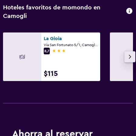
Solárium
Hoteles favoritos de momondo en
Piso de mosaico/mármol
Camogli
Accesibilidad y adecuación
La Gioia
Habitaciones para no fumadores disponibles
Via San Fortunato 5/1, Camogli, Genoa
Mascotas permitidas bajo consulta (pueden aplicar cargos
3 estrellas
8,7
extra)
Hipoalergénico
$115
Almohada sin plumas
Entrada privada
Habitación
Enchufe cerca de la cama
Despertador
Sofá cama
Ahorra al reservar