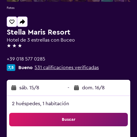
Fotos
Stella Maris Resort
Hotel de 3 estrellas con Buceo
3 estrellas
+39 018 577 0285
Bueno
531 calificaciones verificadas
7,5
sáb. 15/8
-
dom. 16/8
2 huéspedes, 1 habitación
Buscar