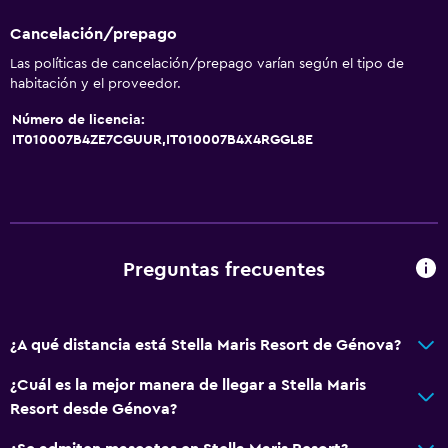
Aire acondicionado
Cancelación/prepago
Papeleras
Las políticas de cancelación/prepago varían según el tipo de
habitación y el proveedor.
Comedor
Número de licencia:
Tetera eléctrica
IT010007B4ZE7CGUUR,IT010007B4X4RGGL8E
Minibar
Almuerzos para llevar
Menús para dietas especiales (bajo petición)
Restaurante
Preguntas frecuentes
Bar/lounge
Desayuno en la habitación
¿A qué distancia está Stella Maris Resort de Génova?
Tetera/cafetera
¿Cuál es la mejor manera de llegar a Stella Maris
Resort desde Génova?
Servicios y facilidades
Caja fuerte