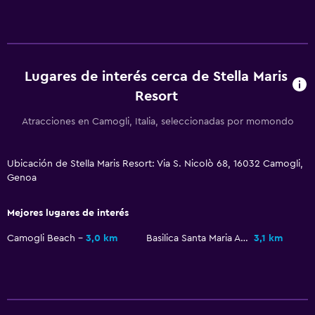
Actividades
Senderismo
Lugares de interés cerca de Stella Maris
Pesca
Resort
Canotaje
Atracciones en Camogli, Italia, seleccionadas por momondo
Submarinismo
Buceo
Ubicación de Stella Maris Resort: Via S. Nicolò 68, 16032 Camogli,
Buceo
Genoa
General
Mejores lugares de interés
Habitaciones familiares
Camogli Beach
3,0 km
Basilica Santa Maria Assunta
3,1 km
Vista al mar
Piso de parquet o madera noble
Pantuflas