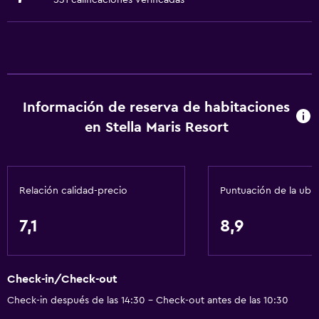
531 calificaciones verificadas
Aseo
Papel higiénico
Cepillo de dientes
Albornoz
Información de reserva de habitaciones
Baño privado
en Stella Maris Resort
Servicios básicos
Wifi gratis
Relación calidad-precio
Puntuación de la ubi
Internet
Extinguidor
7,1
8,9
Artículos de aseo gratis
Champú
Check-in/Check-out
Calefacción
Check-in después de las 14:30 - Check-out antes de las 10:30
Gel de ducha