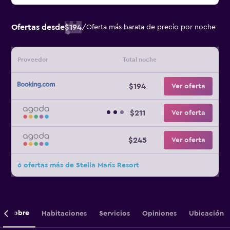
Ofertas desde
$194
/
Oferta más barata de precio por noche
Proveedor
Total noche
$194
Ver oferta
$211
Ver oferta
$245
Ver oferta
6 ofertas más de Stella Maris Resort
Sobre
Habitaciones
Servicios
Opiniones
Ubicación