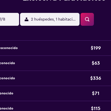
17/8
2 huéspedes, 1 habitación
$199
esconocido
$63
sconocido
$336
sconocido
$71
conocido
$115
conocido