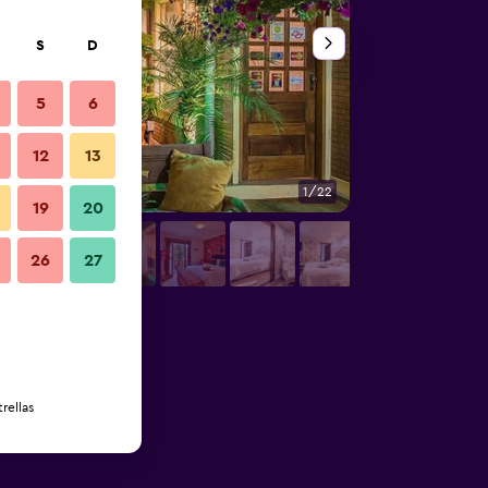
S
D
5
6
12
13
1/22
Habitación
19
20
26
27
rellas