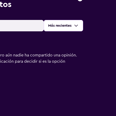
tos
Ordenar por
:
Más recientes
ero aún nadie ha compartido una opinión.
bicación para decidir si es la opción