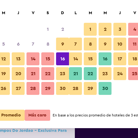
car
M
J
V
S
D
L
M
M
J
V
1
2
1
2
3
4
s barata de precio por noche
5
6
7
8
9
7
8
9
10
11
Vista del exterior
r
Total noche
12
13
14
15
16
14
15
16
17
18
19
20
21
22
23
21
22
23
24
25
$50
Ver oferta
Fotos
26
27
28
29
30
28
29
30
$63
Ver oferta
Promedio
$71
Más caro
Ver oferta
En base a los precios promedio de hoteles de 3 est
mpos Do Jordao - Exclusiva Para