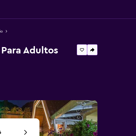
ão
 Para Adultos
6