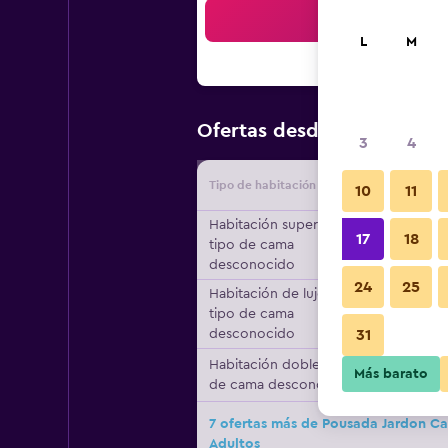
Bus
L
M
$50
Ofertas desde
/
Oferta má
3
4
Tipo de habitación
Proveedo
10
11
Habitación superior,
17
18
tipo de cama
desconocido
24
25
Habitación de lujo,
tipo de cama
desconocido
31
Habitación doble, tipo
Más barato
de cama desconocido
7 ofertas más de Pousada Jardon Ca
Adultos