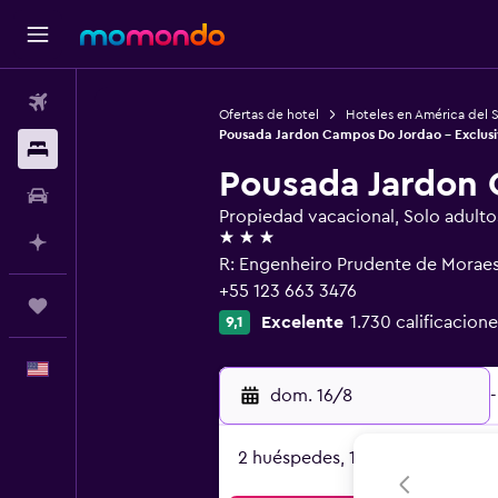
Vuelos
Ofertas de hotel
Hoteles en América del 
Pousada Jardon Campos Do Jordao - Exclusi
Alojamientos
Pousada Jardon 
Autos
Propiedad vacacional, Solo adulto
3 estrellas
Planifica con IA
R: Engenheiro Prudente de Morae
+55 123 663 3476
Trips
Excelente
1.730 calificacione
9,1
Español
dom. 16/8
-
2 huéspedes, 1 habitación