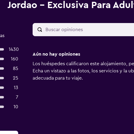
Jordao - Exclusiva Para Adul
as
1430
Aún no hay opiniones
160
Los huéspedes calificaron este alojamiento, p
85
Echa un vistazo a las fotos, los servicios y la u
25
adecuada para tu viaje.
13
7
10