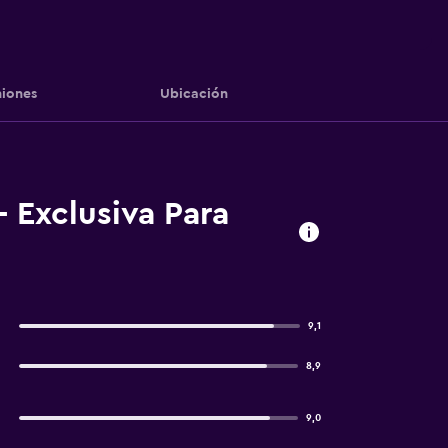
iones
Ubicación
 Exclusiva Para
9,1
8,9
9,0