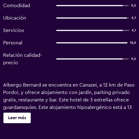
Comodidad
9,2
Ubicación
9,7
Servicios
9,1
Personal
10,0
Relación calidad-
9,2
precio
Albergo Bernard se encuentra en Canazei, a 12 km de Paso
Pordoi, y ofrece alojamiento con jardín, parking privado
gratis, restaurante y bar. Este hotel de 3 estrellas ofrece
guardaesquíes. Este alojamiento hipoalergénico está a 13
km de Paso de Sella. En el hotel, cada habitación incluye
Leer más
armario. Las habitaciones del alojamiento tienen wifi gratis
y baño privado con bidet y artículos de aseo gratuitos.
Algunas de las habitaciones tienen balcón. Las