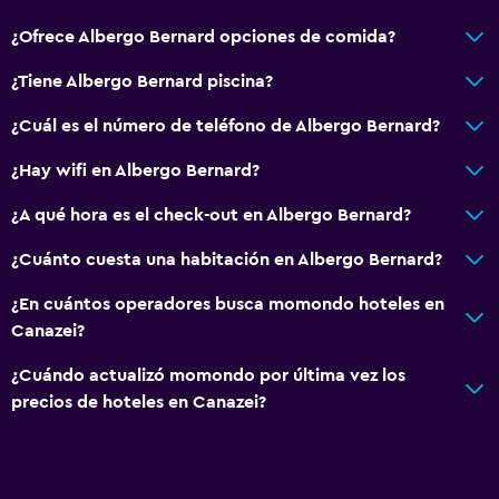
Bar/lounge
¿Ofrece Albergo Bernard opciones de comida?
¿Tiene Albergo Bernard piscina?
Servicios y facilidades
¿Cuál es el número de teléfono de Albergo Bernard?
Servicio de despertador
Caja fuerte
¿Hay wifi en Albergo Bernard?
¿A qué hora es el check-out en Albergo Bernard?
Sistema de entretenimiento
¿Cuánto cuesta una habitación en Albergo Bernard?
TV
¿En cuántos operadores busca momondo hoteles en
Habitación
Canazei?
Armario o clóset
¿Cuándo actualizó momondo por última vez los
precios de hoteles en Canazei?
Zona de trabajo
Escritorio