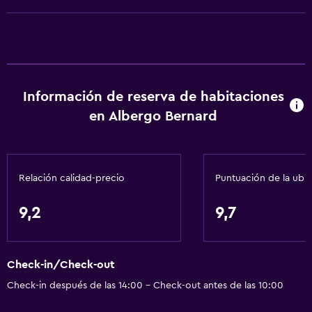
Servicios básicos
Wifi gratis
Wifi disponible en todas las instalaciones
Internet
Información de reserva de habitaciones
Artículos de aseo gratis
en Albergo Bernard
Calefacción
Accesibilidad y adecuación
Relación calidad-precio
Puntuación de la ubi
Para no fumadores
9,2
9,7
Accesibilidad
Ascensor
Hipoalergénico
Check-in/Check-out
Check-in después de las 14:00 - Check-out antes de las 10:00
General