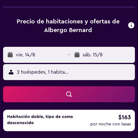
habitaciones del alojamiento están equipadas con TV y
secador de pelo. La clientela puede practicar actividades
en Canazei y alrededores, como esquí. Saslong está a 13
Precio de habitaciones y ofertas de
km del alojamiento, y Lago de Carezza está a 23 km. El
Albergo Bernard
aeropuerto (Aeropuerto de Bolzano) está a 52 km.
vie. 14/8
-
sáb. 15/8
2 huéspedes, 1 habitación
$163
Habitación doble, tipo de cama
desconocido
por noche con tasas