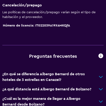
Habitaciones familiares
Cancelación/prepago
Teléfono
Las políticas de cancelación/prepago varían según el tipo de
habitación y el proveedor.
Vista a la montaña
Número de licencia: IT022039A19X4MKQFA
Bodega de esquí
Estacionamiento y transporte
Estacionamiento gratuito
Estacionamiento privado
Preguntas frecuentes
Aire libre
¿En qué se diferencia Albergo Bernard de otros
Terraza
hoteles de 3 estrellas en Canazei?
Jardín
¿A qué distancia está Albergo Bernard de Bolzano?
Comedor
¿Cuál es la mejor manera de llegar a Albergo
Bernard desde Bolzano?
Restaurante