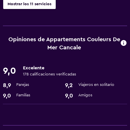
Mostrar los 11 servicios
Servicios básicos
Wifi gratis
Calefacción
Opiniones de Appartements Couleurs De
Artículos de aseo gratis
Mer Cancale
Actividades
Excelente
9,0
Senderismo
178 calificaciones verificadas
Acceso a la playa
8,9
9,2
Parejas
Viajeros en solitario
9,0
9,0
Familias
Amigos
Sistema de entretenimiento
TV de pantalla plana
Baño