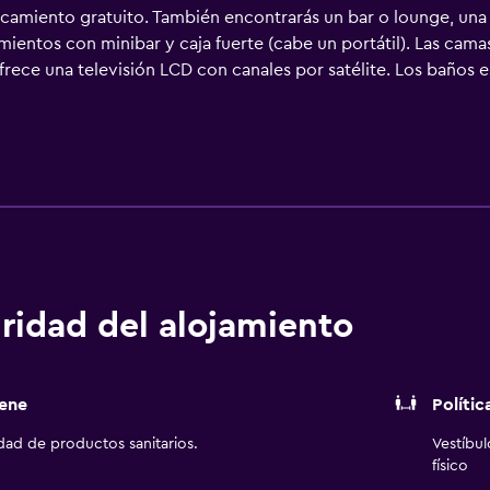
rcamiento gratuito. También encontrarás un bar o lounge, una
ientos con minibar y caja fuerte (cabe un portátil). Las cam
ofrece una televisión LCD con canales por satélite. Los baños
 y cabezal de ducha tipo lluvia. También disponen de alborno
r cable y wifi gratis. Entre las comodidades especialmente p
llas de oficina y teléfono. Las habitaciones también incluyen 
os los días. Los servicios de ocio y esparcimiento en este hote
ridad del alojamiento
ene
Polític
idad de productos sanitarios.
Vestíbu
físico