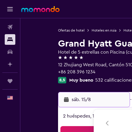
Vuelos
Ofertas de hotel
Hoteles en Asia
Hote
Alojamientos
Grand Hyatt Gu
Autos
Hotel de 5 estrellas con Piscina (c
5 estrellas
Planifica con IA
12 Zhujiang West Road, Cantón 51
+86 208 396 1234
Muy bueno
532 calificacione
8,5
Trips
Español
sáb. 15/8
-
2 huéspedes, 1 habitación