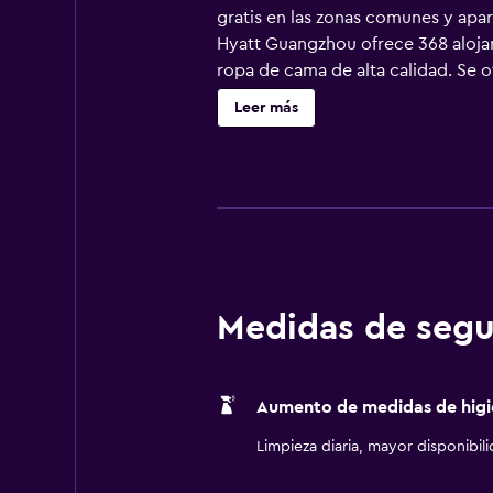
gratis en las zonas comunes y apa
Hyatt Guangzhou ofrece 368 alojam
ropa de cama de alta calidad. Se 
independientes con bañera profunda
Leer más
Cantón ofrece acceso a Internet po
negocios se incluyen escritorio, si
Se ofrece servicio de limpieza tod
gimnasio abierto las 24 horas.
Medidas de segu
Aumento de medidas de higi
Limpieza diaria, mayor disponibil