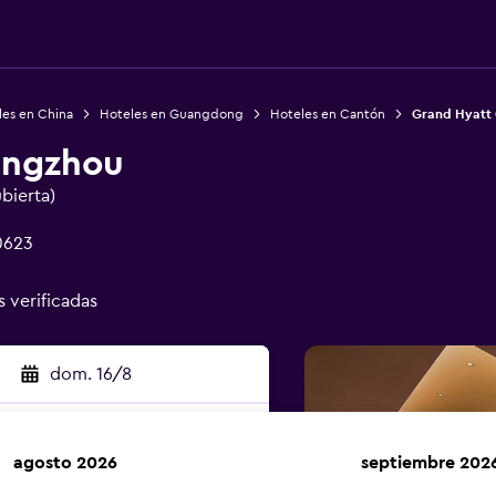
les en China
Hoteles en Guangdong
Hoteles en Cantón
Grand Hyatt
angzhou
ubierta)
0623
s verificadas
dom. 16/8
agosto 2026
septiembre 202