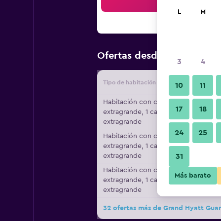
Bus
L
M
$91
Ofertas desde
/
Oferta más
3
4
Tipo de habitación
Proveedo
10
11
Habitación con cama
17
18
extragrande, 1 cama
extragrande
24
25
Habitación con cama
extragrande, 1 cama
extragrande
31
Habitación con cama
Más barato
extragrande, 1 cama
extragrande
32 ofertas más de Grand Hyatt Gua