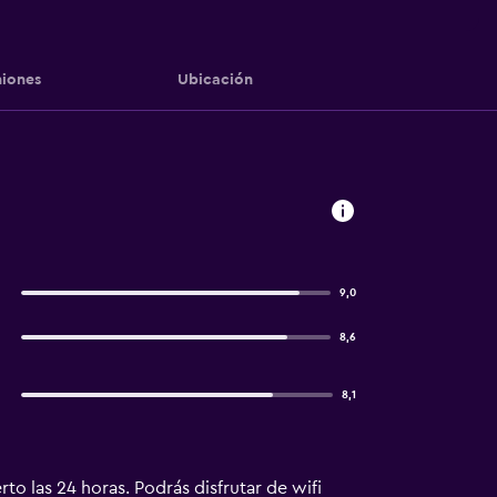
iones
Ubicación
9,0
8,6
8,1
to las 24 horas. Podrás disfrutar de wifi