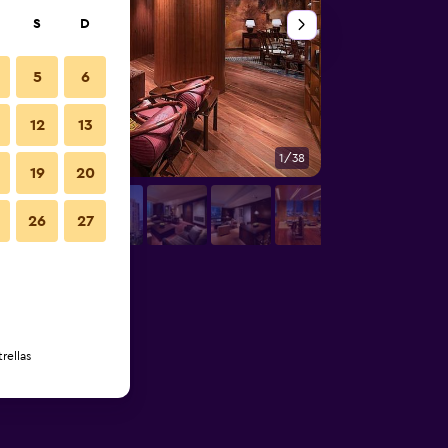
S
D
5
6
12
13
1/38
Spa
19
20
26
27
rellas