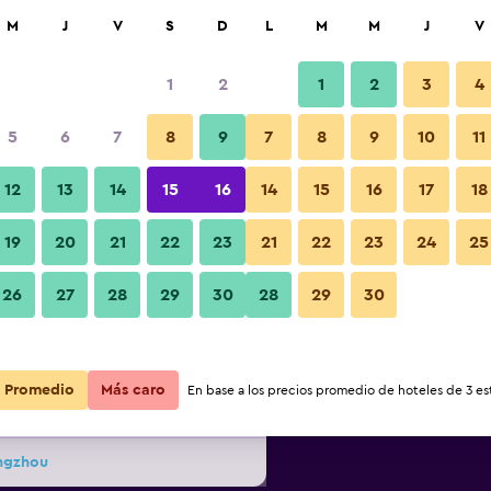
car
M
J
V
S
D
L
M
M
J
V
1
2
1
2
3
4
 barata de precio por noche
5
6
7
8
9
7
8
9
10
11
Lounge
r
Total noche
12
13
14
15
16
14
15
16
17
18
19
20
21
22
23
21
22
23
24
25
$91
Ver oferta
26
27
28
29
30
28
29
30
Fotos
$105
Ver oferta
Promedio
Más caro
En base a los precios promedio de hoteles de 3 est
$123
Ver oferta
ngzhou