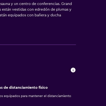
 sauna y un centro de conferencias. Grand
as están vestidas con edredón de plumas y
 están equipados con bañera y ducha
ces, zapatillas y bidé. Este hotel en
ensadas para las personas en viaje de
botella de agua gratuita y secador de pelo.
l incluyen una piscina cubierta, sauna y
as de distanciamiento físico
los equipados para mantener el distanciamiento