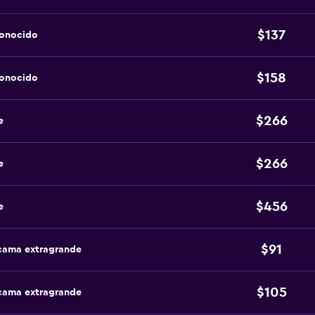
$137
conocido
$158
conocido
$266
e
$266
e
$456
e
$91
 cama extragrande
$105
 cama extragrande