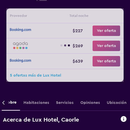
Proveedor
Total noche
$227
Ver oferta
$269
Ver oferta
$639
Ver oferta
5 ofertas más de Lux Hotel
Sobre
Habitaciones
Servicios
Opiniones
Ubicación
Acerca de Lux Hotel, Caorle