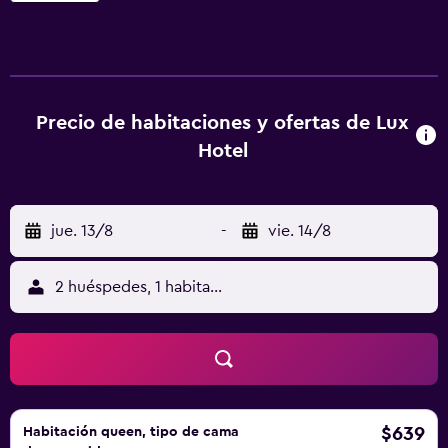
Algunas tienen vistas al mar Adriático. Para llegar a la playa
solo hay que cruzar 1 calle. El hotel proporciona
aparcamiento gratuito y se sitúa a menos de 1 hora en
coche de Lignano Sabbiadoro y de Venecia.
Precio de habitaciones y ofertas de Lux
Hotel
jue. 13/8
-
vie. 14/8
2 huéspedes, 1 habitación
$639
Habitación queen, tipo de cama