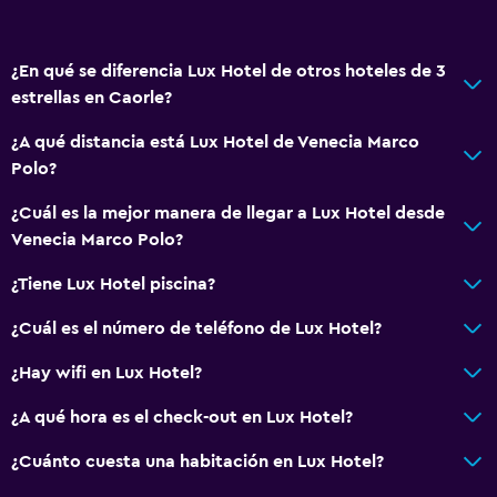
Secador de pelo
Aseo
¿En qué se diferencia Lux Hotel de otros hoteles de 3
Papel higiénico
estrellas en Caorle?
Baño privado
¿A qué distancia está Lux Hotel de Venecia Marco
Polo?
Sistema de entretenimiento
TV de pantalla plana
¿Cuál es la mejor manera de llegar a Lux Hotel desde
Venecia Marco Polo?
Sala de estar/TV compartida
TV por cable o vía satélite
¿Tiene Lux Hotel piscina?
TV
¿Cuál es el número de teléfono de Lux Hotel?
¿Hay wifi en Lux Hotel?
Accesibilidad y adecuación
Ascensor
¿A qué hora es el check-out en Lux Hotel?
Ascensor disponible
¿Cuánto cuesta una habitación en Lux Hotel?
Para no fumadores