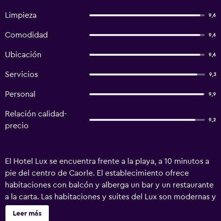
Limpieza
9,6
Comodidad
9,6
Ubicación
9,6
Servicios
9,3
Personal
9,9
Relación calidad-
9,2
precio
El Hotel Lux se encuentra frente a la playa, a 10 minutos a
pie del centro de Caorle. El establecimiento ofrece
habitaciones con balcón y alberga un bar y un restaurante
a la carta. Las habitaciones y suites del Lux son modernas y
cuentan con WiFi gratuita, aire acondicionado, TV de
Leer más
pantalla plana, nevera pequeña y suelo de baldosa.