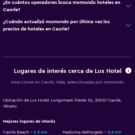
¿En cuántos operadores busca momondo hoteles en
Plantas superiores accesibles por ascensor
Caorle?
¿Cuándo actualizó momondo por última vez los
Aire libre
precios de hoteles en Caorle?
Terraza/patio
Terraza
Muebles de exterior
Playa privada
Lugares de interés cerca de Lux Hotel
Habitación
Atracciones en Caorle, Italia, seleccionadas por momondo
Enchufe cerca de la cama
Perchero
Ubicación de Lux Hotel: Lungomare Trieste 56, 30021 Caorle,
Véneto
Armario o clóset
Mejores lugares de interés
Comedor
Caorle Beach
0,8 km
Madonna dell'Angelo
0,8 km
Bar de tapas