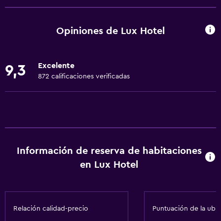
Wifi gratis
Wifi disponible en todas las instalaciones
Opiniones de Lux Hotel
Internet
Ropa de cama
Excelente
9,3
Toallas
872 calificaciones verificadas
Artículos de aseo gratis
Champú
Alarma de humo
Adaptador
Información de reserva de habitaciones
Gel de ducha
en Lux Hotel
Aire acondicionado
Papeleras
Relación calidad-precio
Puntuación de la ubi
General