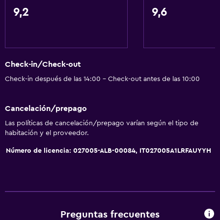
Vista a una calle tranquila
9,2
9,6
Habitaciones familiares
Vista al mar
Zona de estar
Check-in/Check-out
Piso de parquet o madera noble
Check-in después de las 14:00 - Check-out antes de las 10:00
Posibilidad de habitaciones conectadas
Sofá
Cancelación/prepago
Teléfono
Las políticas de cancelación/prepago varían según el tipo de
Piso de mosaico/mármol
habitación y el proveedor.
Vista a la ciudad
Número de licencia: 027005-ALB-00084, IT027005A1LRFAUYYH
Espacio de almacenamiento
Baño
Ducha
Preguntas frecuentes