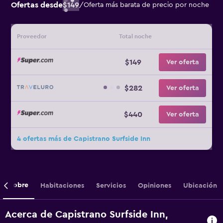
Ofertas desde
$149
/
Oferta más barata de precio por noche
Proveedor
Total noche
$149
Ver oferta
$282
Ver oferta
$440
Ver oferta
4 ofertas más de Capistrano Surfside Inn
Sobre
Habitaciones
Servicios
Opiniones
Ubicación
Acerca de Capistrano Surfside Inn,