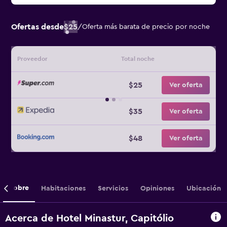
Ofertas desde
$25
/
Oferta más barata de precio por noche
Proveedor
Total noche
$25
Ver oferta
$35
Ver oferta
$48
Ver oferta
Sobre
Habitaciones
Servicios
Opiniones
Ubicación
Acerca de Hotel Minastur, Capitólio