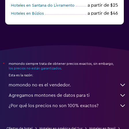
a partir de $25
Hoteles en Santana do Livramento
a partir de $46
Hoteles en Búzios
a partir de $43
Hoteles en Balneario Camboriú
momondo siempre trata de obtener precios exactos, sin embargo,
*
los precios no están garantizados
.
Esta es la razón:
momondo no es el vendedor.
Agregamos montones de datos para ti
¿Por qué los precios no son 100% exactos?
Ofertas de hotel
Hoteles en América del Sur
Hoteles en Brasil