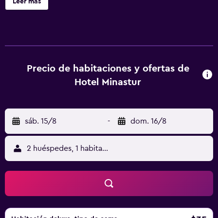
Leer más
para la compra de entradas. Hotel Minastur ofrece 25
alojamientos con aire acondicionado y artículos de
higiene personal gratuitos. Se ofrece una televisión LED en
todas las habitaciones. Los baños están equipados con
ducha. Los huéspedes pueden navegar por la web gracias
a nuestro acceso a Internet wifi gratis. Se ofrece servicio
Precio de habitaciones y ofertas de
de limpieza todos los días y es posible solicitar tabla de
Hotel Minastur
planchar con plancha.
sáb. 15/8
-
dom. 16/8
2 huéspedes, 1 habitación