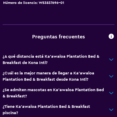
Número de licencia: W53837696-01
Base dock para smartphone
Baño
Aseo
Preguntas frecuentes
Baño compartido
Albornoz
Baño privado
¿A qué distancia está Ka'awaloa Plantation Bed &
Breakfast de Kona Intl?
Aire libre
¿Cuál es la mejor manera de llegar a Ka'awaloa
Terraza/patio
Plantation Bed & Breakfast desde Kona Intl?
Parrilla
¿Se admiten mascotas en Ka'awaloa Plantation Bed
Playa privada
& Breakfast?
Jardín
¿Tiene Ka'awaloa Plantation Bed & Breakfast
piscina?
Cocina