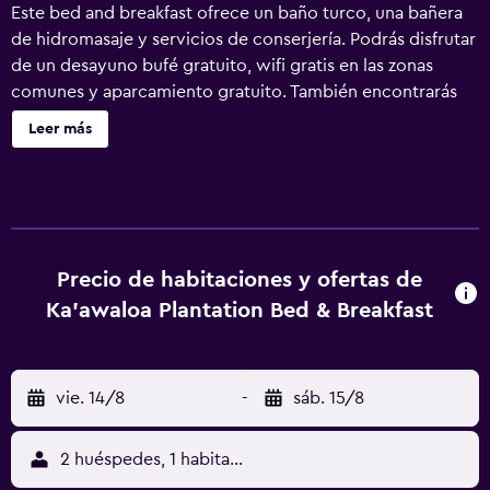
Este bed and breakfast ofrece un baño turco, una bañera
de hidromasaje y servicios de conserjería. Podrás disfrutar
de un desayuno bufé gratuito, wifi gratis en las zonas
comunes y aparcamiento gratuito. También encontrarás
lavandería, asistencia turística y para la compra de
Leer más
entradas y un jardín. Se incluye un servicio de limpieza
limitado. Ka'awaloa Plantation Bed & Breakfast ofrece 3
alojamientos con chimenea y albornoces. Los huéspedes
pueden navegar por la web gracias a nuestro acceso a
Internet wifi gratis. Las habitaciones también incluyen
tabla de planchar con plancha y artículos de higiene
Precio de habitaciones y ofertas de
personal gratuitos. Se ofrece servicio de limpieza de
Ka'awaloa Plantation Bed & Breakfast
forma limitada. Los servicios de ocio y esparcimiento en
este bed and breakfast incluyen una bañera de
hidromasaje y baño turco. Se pueden practicar las
vie. 14/8
-
sáb. 15/8
actividades de ocio y esparcimiento que se indican más
abajo en las instalaciones o cerca del alojamiento (es
posible que se aplique un recargo).
2 huéspedes, 1 habitación