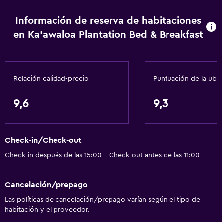
Vista a la montaña
Zona de estar
Información de reserva de habitaciones
en Ka'awaloa Plantation Bed & Breakfast
Piso de parquet o madera noble
Servicios básicos
Wifi gratis
Relación calidad-precio
Puntuación de la ubi
Wifi disponible en todas las instalaciones
9,6
9,3
Internet
Ventilador
Check-in/Check-out
Artículos de aseo gratis
Check-in después de las 15:00 - Check-out antes de las 11:00
Sistema de entretenimiento
Cancelación/prepago
Radio
Las políticas de cancelación/prepago varían según el tipo de
Reproductor de CD
habitación y el proveedor.
TV