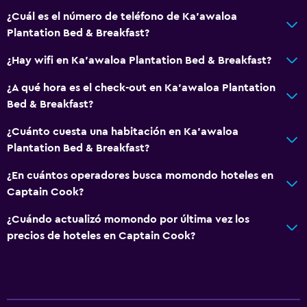
¿Cuál es el número de teléfono de Ka'awaloa
Microondas
Plantation Bed & Breakfast?
Cocina
¿Hay wifi en Ka'awaloa Plantation Bed & Breakfast?
Cocineta
¿A qué hora es el check-out en Ka'awaloa Plantation
Accesibilidad y adecuación
Bed & Breakfast?
Habitaciones para no fumadores disponibles
¿Cuánto cuesta una habitación en Ka'awaloa
Mascotas permitidas bajo consulta (pueden aplicar cargos
Plantation Bed & Breakfast?
extra)
¿En cuántos operadores busca momondo hoteles en
Áreas designadas para fumadores
Captain Cook?
¿Cuándo actualizó momondo por última vez los
Piscina y spa
precios de hoteles en Captain Cook?
Bañera de hidromasaje
Estacionamiento y transporte
Estacionamiento gratuito