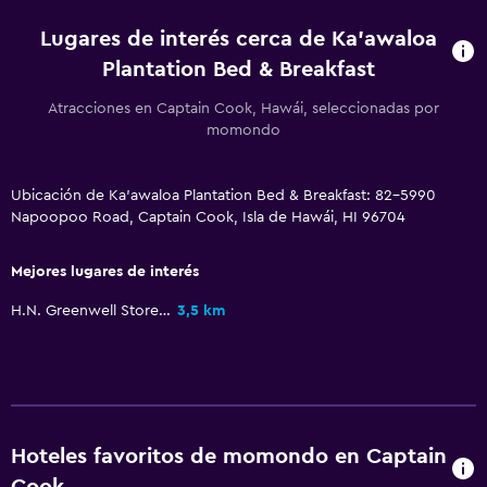
Lugares de interés cerca de Ka'awaloa
Lavandería
Plantation Bed & Breakfast
Plancha y tabla de planchar
Atracciones en Captain Cook, Hawái, seleccionadas por
momondo
Zona de trabajo
Escritorio
Ubicación de Ka'awaloa Plantation Bed & Breakfast: 82-5990
Napoopoo Road, Captain Cook, Isla de Hawái, HI 96704
Mejores lugares de interés
H.N. Greenwell Store Museum
3,5 km
Hoteles favoritos de momondo en Captain
Cook