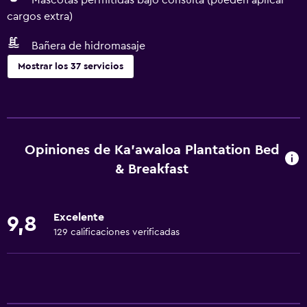
Mascotas permitidas bajo consulta (pueden aplicar
cargos extra)
Bañera de hidromasaje
Mostrar los 37 servicios
Actividades
Paseos a caballo
Tienda de regalos
Opiniones de Ka'awaloa Plantation Bed
Senderismo
& Breakfast
Acceso a la playa
Buceo
Excelente
9,8
129 calificaciones verificadas
General
Chimenea
Vista al mar