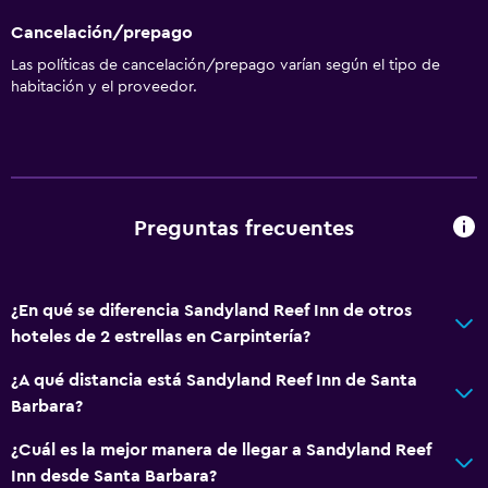
Wifi disponible en todas las instalaciones
Cancelación/prepago
Internet
Las políticas de cancelación/prepago varían según el tipo de
Ropa de cama
habitación y el proveedor.
Toallas
Extinguidor
Artículos de aseo gratis
Champú
Preguntas frecuentes
Alarma de humo
Calefacción
¿En qué se diferencia Sandyland Reef Inn de otros
Gel de ducha
hoteles de 2 estrellas en Carpintería?
Aire acondicionado
¿A qué distancia está Sandyland Reef Inn de Santa
Papeleras
Barbara?
Baño
¿Cuál es la mejor manera de llegar a Sandyland Reef
Inn desde Santa Barbara?
Inodoro adaptado