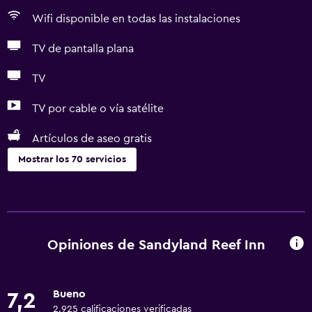
Wifi disponible en todas las instalaciones
TV de pantalla plana
TV
TV por cable o vía satélite
Artículos de aseo gratis
Mostrar los 70 servicios
Accesibilidad y adecuación
Unidad ubicada en la planta baja
Unidad accesible para personas en silla de ruedas
Opiniones de Sandyland Reef Inn
Mascotas permitidas bajo consulta (pueden aplicar cargos
extra)
Bueno
7,2
Accesibilidad
2.925 calificaciones verificadas