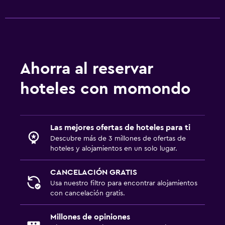
Piscina y spa
Bañera de hidromasaje
Piscina al aire libre
Ahorra al reservar
Aire libre
hoteles con momondo
Parrilla
Área de picnic
Las mejores ofertas de hoteles para ti
Lavandería
Descubre más de 3 millones de ofertas de
hoteles y alojamientos en un solo lugar.
Lavandería
Servicios de lavandería/tintorería
CANCELACIÓN GRATIS
Usa nuestro filtro para encontrar alojamientos
con cancelación gratis.
Zona de trabajo
Fax/fotocopiadora
Millones de opiniones