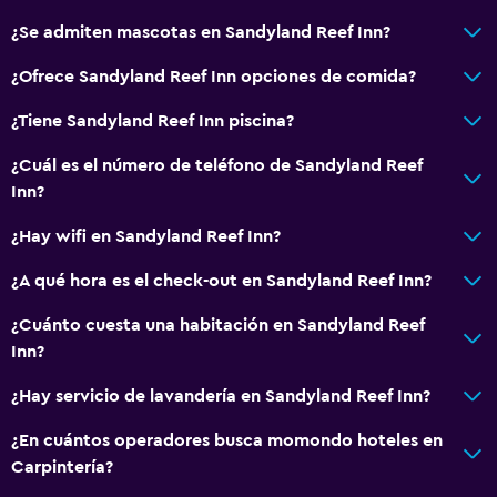
Ducha
¿Se admiten mascotas en Sandyland Reef Inn?
Baño pequeño adicional
¿Ofrece Sandyland Reef Inn opciones de comida?
Tina de baño
¿Tiene Sandyland Reef Inn piscina?
Aseo
¿Cuál es el número de teléfono de Sandyland Reef
Papel higiénico
Inn?
Baño privado
¿Hay wifi en Sandyland Reef Inn?
Ducha italiana
¿A qué hora es el check-out en Sandyland Reef Inn?
General
¿Cuánto cuesta una habitación en Sandyland Reef
Ventana
Inn?
Vista a una calle tranquila
¿Hay servicio de lavandería en Sandyland Reef Inn?
Zona de estar
¿En cuántos operadores busca momondo hoteles en
Sofá
Carpintería?
Teléfono