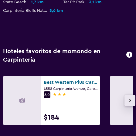
State Beach
1,7 km
Tar Pit Park
3,1 km
Microondas
Carpinteria Bluffs Nature Preserve
3,6 km
Nevera
Máquina expendedora (bebidas)
Máquina expendedora (botanas)
Hoteles favoritos de momondo en
Estacionamiento y transporte
Carpintería
Estacionamiento en la calle
Estacionamiento gratuito
Best Western Plus Carpinteria Inn
Estacionamiento privado
4558 Carpinteria Avenue, Carpintería, CA
3 estrellas
8,0
Habitación
Camas extralargas (+2 m)
$184
Sofá cama
Perchero