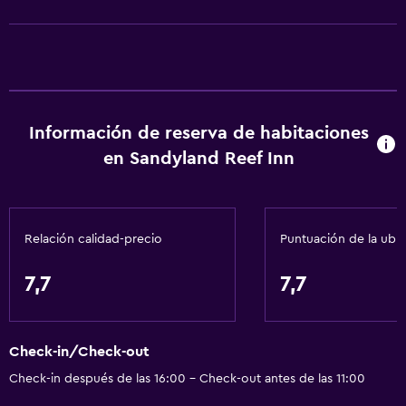
Ducha adaptada para silla de ruedas
Silla para ducha
Estacionamiento accesible
Tina de baño adaptada
Para no fumadores
Información de reserva de habitaciones
Fregadero bajo
en Sandyland Reef Inn
Almohada sin plumas
Inodoro con barras de apoyo
Relación calidad-precio
Puntuación de la ubi
Plantas superiores accesibles por escaleras
Áreas designadas para fumadores
7,7
7,7
Entrada privada
Servicios básicos
Check-in/Check-out
Wifi gratis
Check-in después de las 16:00 - Check-out antes de las 11:00