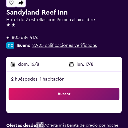
Sandyland Reef Inn
Hotel de 2 estrellas con Piscina al aire libre
2 estrellas
+1 805 684 4176
Bueno
2.925 calificaciones verificadas
7,2
dom. 16/8
-
lun. 17/8
2 huéspedes, 1 habitación
Buscar
Ofertas desde
$85
/
Oferta más barata de precio por noche