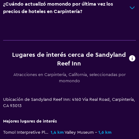
¿Cuándo actualizó momondo por última vez los
precios de hoteles en Carpintería?
Servicios y facilidades
Centro de negocios
Servicio de despertador
Servicio de habitaciones
Acceso con tarjeta
Lugares de interés cerca de Sandyland
Reef Inn
Recepción 24 horas
Atracciones en Carpintería, California, seleccionadas por
Sistema de entretenimiento
momondo
Radio
Ubicación de Sandyland Reef Inn: 4160 Via Real Road, Carpintería,
TV de pantalla plana
CA 93013
TV por cable o vía satélite
TV
Mejores lugares de interés
Tomol Interpretive Play Area
1,4 km
Valley Museum
1,6 km
Comedor