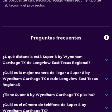
Las políticas de cancelación/prepago varían según el tipo de
Escritorio
habitación y el proveedor.
Salud y seguridad
Limpieza diaria
Preguntas frecuentes
¿A qué distancia está Super 8 by Wyndham
Carthage TX de Longview East Texas Regional?
¿Cuál es la mejor manera de llegar a Super 8 by
Wyndham Carthage TX desde Longview East Texas
Regional?
¿Tiene Super 8 by Wyndham Carthage TX piscina?
¿Cuál es el número de teléfono de Super 8 by
Wyndham Carthage TX?