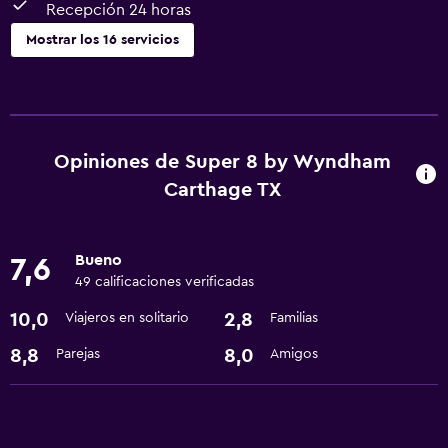
Recepción 24 horas
Mostrar los 16 servicios
Servicios básicos
Wifi gratis
Internet
Opiniones de Super 8 by Wyndham
Aire acondicionado
Carthage TX
Artículos de aseo gratis
Bueno
7,6
Comedor
49 calificaciones verificadas
Cafetera
10,0
2,8
Viajeros en solitario
Familias
Microondas
8,8
8,0
Parejas
Amigos
Nevera
Servicios y facilidades