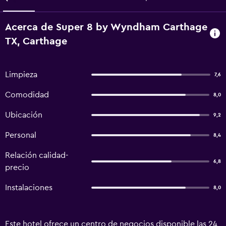
Acerca de Super 8 by Wyndham Carthage
TX, Carthage
Limpieza
7,6
Comodidad
8,0
Ubicación
9,2
Personal
8,4
Relación calidad-
6,8
precio
Instalaciones
8,0
Este hotel ofrece un centro de negocios disponible las 24