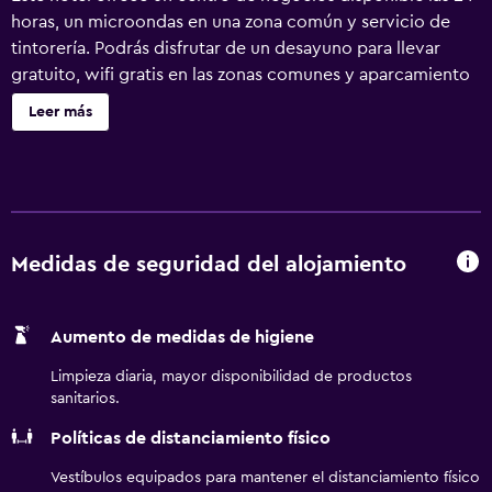
horas, un microondas en una zona común y servicio de
tintorería. Podrás disfrutar de un desayuno para llevar
gratuito, wifi gratis en las zonas comunes y aparcamiento
gratuito. También encontrarás lavandería, servicio de
Leer más
recepción 24 horas y una sala de ordenadores. Super 8 by
Wyndham Carthage TX ofrece 41 alojamientos con aire
acondicionado, con acceso por pasillos exteriores y
cafetera y tetera y secador de pelo. Cada alojamiento
tiene un mobiliario y decoración diferentes. Se ofrece
televisión por satélite con canales de suscripción. Se
Medidas de seguridad del alojamiento
ofrece frigorífico y microondas. Los baños están
equipados con bañera o ducha y artículos de higiene
Aumento de medidas de higiene
personal gratuitos. Este hotel en Cartago ofrece acceso a
Internet wifi gratis. Los servicios para las personas de
Limpieza diaria, mayor disponibilidad de productos
negocios incluyen escritorio y sillas de oficina, además de
sanitarios.
teléfono; se ofrecen llamadas locales gratuitas (pueden
Políticas de distanciamiento físico
existir restricciones). Las habitaciones también incluyen
tabla de planchar con plancha y cortinas opacas. Se
Vestíbulos equipados para mantener el distanciamiento físico