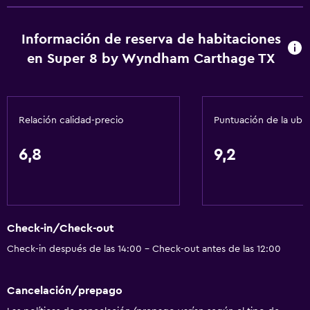
Cajero automático/banco
Centro de negocios
Información de reserva de habitaciones
Recepción 24 horas
en Super 8 by Wyndham Carthage TX
Lavandería
Plancha y tabla de planchar
Relación calidad-precio
Puntuación de la ubi
Lavandería
6,8
9,2
Sistema de entretenimiento
TV por cable o vía satélite
Check-in/Check-out
Baño
Check-in después de las 14:00 - Check-out antes de las 12:00
Secador de pelo
Cancelación/prepago
Zona de trabajo