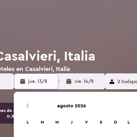
asalvieri, Italia
eles en Casalvieri, Italia
jue. 13/8
-
vie. 14/8
2 huéspe
agosto 2026
s de opciones de hoteles y alojamientos.
L
M
M
J
V
S
D
L