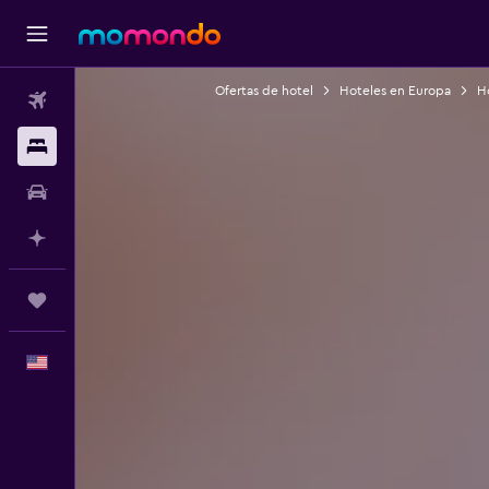
Ofertas de hotel
Hoteles en Europa
Ho
Vuelos
Alojamientos
Autos
Planifica con IA
Trips
Español