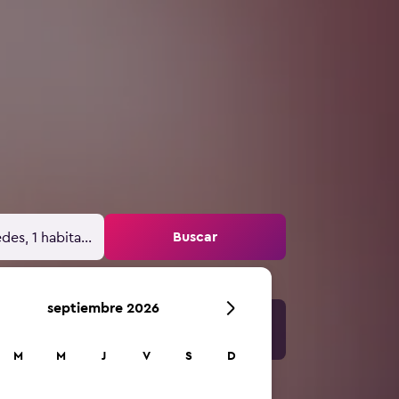
Buscar
des, 1 habitación
septiembre 2026
M
M
J
V
S
D