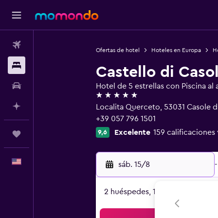
Vuelos
Ofertas de hotel
Hoteles en Europa
Ho
Alojamientos
Castello di Caso
Autos
Hotel de 5 estrellas con Piscina al a
5 estrellas
Planifica con IA
Localita Querceto, 53031 Casole d
+39 057 796 1501
Excelente
159 calificaciones 
9,6
Trips
Español
sáb. 15/8
-
2 huéspedes, 1 habitación