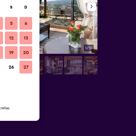
S
D
5
6
12
13
1/51
Spa
19
20
26
27
rellas