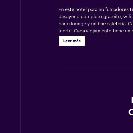
En este hotel para no fumadores ten
desayuno completo gratuito, wifi 
bar o lounge y un bar-cafetería. C
fuerte. Cada alojamiento tiene un 
plumas y ropa de cama de alta cali
Leer más
equipados con ducha y bañera comb
pueden navegar por la web gracias
personas en viaje de negocios se in
y cafetera y tetera. Se ofrece serv
deportivo en la habitación. En el 
incluyen baño turco y gimnasio. Se
o cerca del alojamiento (es posibl
C