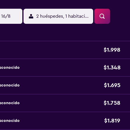
 16/8
2 huéspedes, 1 habitación
$1.998
$1.348
esconocido
$1.695
esconocido
$1.758
esconocido
$1.819
esconocido