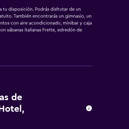
a tu disposición. Podrás disfrutar de un
atuito. También encontrarás un gimnasio, un
entos con aire acondicionado, minibar y caja
con sábanas italianas Frette, edredón de
ión y películas de pago. Los baños están
llas y secador de pelo. Los huéspedes
des especialmente pensadas para las
nes también incluyen botella de agua gratuita
 de tenis al aire libre y equipamiento
Otros servicios de ocio y esparcimiento
 se indican más abajo en las instalaciones
tas de
Hotel,