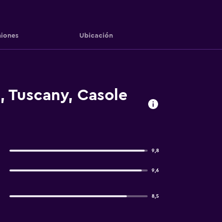
iones
Ubicación
, Tuscany, Casole
9,8
9,6
8,5