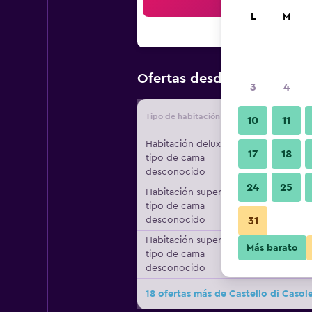
Bus
L
M
$1.146
Ofertas desde
/
Oferta 
3
4
Tipo de habitación
Proveedo
10
11
Habitación deluxe,
17
18
tipo de cama
desconocido
24
25
Habitación superior,
tipo de cama
desconocido
31
Habitación superior,
Más barato
tipo de cama
desconocido
18 ofertas más de Castello di Casol