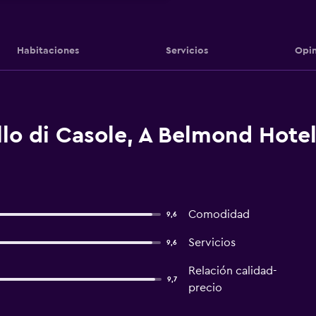
Habitaciones
Servicios
Opin
lo di Casole, A Belmond Hotel
Comodidad
9,6
Servicios
9,6
Relación calidad-
9,7
precio