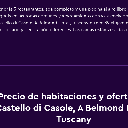
drás 3 restaurantes, spa completo y una piscina al aire libre 
gratis en las zonas comunes y aparcamiento con asistencia gr
astello di Casole, A Belmond Hotel, Tuscany ofrece 39 alojami
mobiliario y decoración diferentes. Las camas están vestidas 
dad. Se ofrece televisión por satélite con canales de suscripc
inadas con cabezal de ducha tipo lluvia, albornoces, zapati
 a nuestro acceso a Internet wifi gratis. Entre las comodida
cluyen escritorio, sillas de oficina y teléfono. Las habitacio
icio de limpieza todos los días. Este hotel dispone de una pista
alojamiento hay piscina al aire libre y bañera de hidromasaje. 
 pueden practicar las actividades de ocio y esparcimiento que
e que se aplique un recargo).
Precio de habitaciones y ofer
astello di Casole, A Belmond 
Tuscany