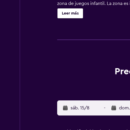
zona de juegos infantil. La zona es
Salerno - Costa d'Amalfi) está a 49
Leer más
Pre
sáb. 15/8
-
dom.