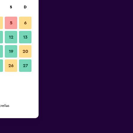
S
D
5
6
12
13
19
20
26
27
rellas