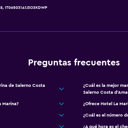
08, IT065031A1J3O3KDWP
Accesibilidad y adecuac
Habitaciones para no fu
aciones
Mascotas permitidas bajo
Accesibilidad
Estacionamiento accesib
Preguntas frecuentes
Áreas designadas para 
Entrada privada
rina de Salerno Costa
¿Cuál es la mejor ma
Salerno Costa d'Amal
a Marina?
¿Ofrece Hotel La Ma
Ideal para familias
¿Cuál es el número d
Cuidado de niños o guar
Comidas para niños
¿A qué hora es el ch