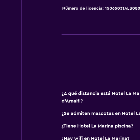
Espacio de almacenamiento
Número de licencia: 15065031ALB08
Servicios básicos
Wifi gratis
Wifi disponible en todas las instal
Internet
Extinguidor
Artículos de aseo gratis
Alarma de humo
Calefacción
¿A qué distancia está Hotel La Ma
Aire acondicionado
d'Amalfi?
¿Se admiten mascotas en Hotel L
Salud y seguridad
¿Tiene Hotel La Marina piscina?
Limpieza diaria
Botiquín de primeros auxilios
¿Hay wifi en Hotel La Marina?