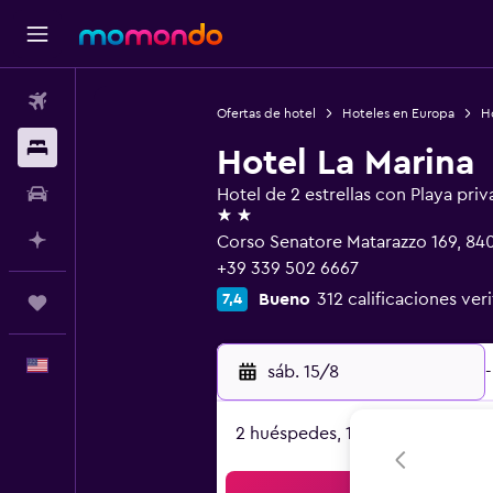
Vuelos
Ofertas de hotel
Hoteles en Europa
Ho
Alojamientos
Hotel La Marina
Autos
Hotel de 2 estrellas con Playa priv
2 estrellas
Planifica con IA
Corso Senatore Matarazzo 169, 840
+39 339 502 6667
Bueno
312 calificaciones ver
7,4
Trips
Español
sáb. 15/8
-
2 huéspedes, 1 habitación