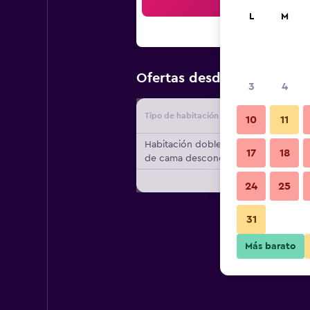
Bus
L
M
$105
Ofertas desde
/
Oferta m
3
4
Tipo de habitación
Proveedo
10
11
Habitación doble, tipo
17
18
de cama desconocido
24
25
31
Más barato