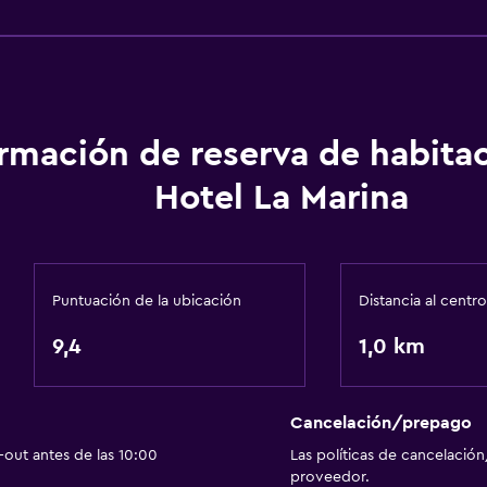
Check-in/check-out pri
icos
Recepción 24 horas
Comedor
ormación de reserva de habita
Servicio de entrega de 
Hotel La Marina
Minibar
Almuerzos para llevar
Menús para dietas especi
Puntuación de la ubicación
Distancia al centro
Bar de tapas
9,4
1,0 km
Restaurante
Bar/lounge
Desayuno en la habitaci
Cancelación/prepago
out antes de las 10:00
Las políticas de cancelación
Comedor
proveedor.