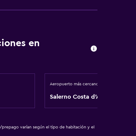
vado
ciones en
comida
ales (bajo petición)
Aeropuerto más cercano
Salerno Costa d'Amalfi
ón
/prepago varían según el tipo de habitación y el