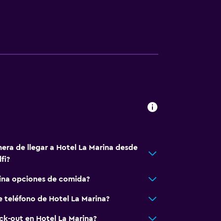
ión
madores disponibles
 consulta (pueden aplicar cargos extra)
le
fumadores
nera de llegar a Hotel La Marina desde
fi?
rina opciones de comida?
e teléfono de Hotel La Marina?
dería
eck-out en Hotel La Marina?