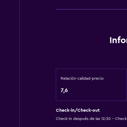
Salón de belleza
Instalaciones para deportes acuát
Sala de fiestas
General
Inf
Habitaciones familiares
Vista al mar
Sofá
Solárium
Relación calidad-precio
Habitaciones insonorizadas
7,6
Insonorización
Teléfono
Vista a la montaña
Check-in/Check-out
Check-in después de las 12:30 - Check-
Piso de mosaico/mármol