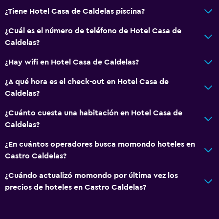
¿Tiene Hotel Casa de Caldelas piscina?
Internet
Ropa de cama
¿Cuál es el número de teléfono de Hotel Casa de
Caldelas?
Toallas
Artículos de aseo gratis
¿Hay wifi en Hotel Casa de Caldelas?
Champú
¿A qué hora es el check-out en Hotel Casa de
Calefacción
Caldelas?
Gel de ducha
¿Cuánto cuesta una habitación en Hotel Casa de
Aire acondicionado
Caldelas?
Papeleras
¿En cuántos operadores busca momondo hoteles en
Castro Caldelas?
Actividades
¿Cuándo actualizó momondo por última vez los
Tienda de regalos
precios de hoteles en Castro Caldelas?
Senderismo
Pesca