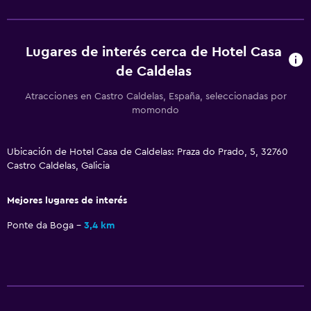
Ciclismo
Esquí
Lugares de interés cerca de Hotel Casa
Compras
de Caldelas
Sistema de entretenimiento
Atracciones en Castro Caldelas, España, seleccionadas por
momondo
Radio
TV de pantalla plana
Ubicación de Hotel Casa de Caldelas: Praza do Prado, 5, 32760
Sala de estar/TV compartida
Castro Caldelas, Galicia
TV por cable o vía satélite
Mejores lugares de interés
TV
Ponte da Boga
3,4 km
Baño
Ducha
Secador de pelo