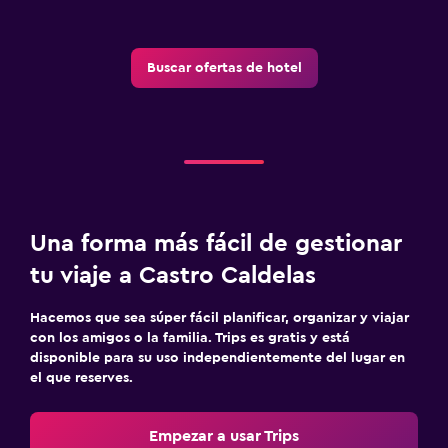
Botiquín de primeros auxilios
Caja fuerte
Buscar ofertas de hotel
Estacionamiento y transporte
Estacionamiento en la calle
Estacionamiento gratuito
Aire libre
Una forma más fácil de gestionar
Terraza
tu viaje a Castro Caldelas
Hacemos que sea súper fácil planificar, organizar y viajar
Zona de trabajo
con los amigos o la familia. Trips es gratis y está
Escritorio
disponible para su uso independientemente del lugar en
el que reserves.
Ideal para familias
Empezar a usar Trips
Cuna/cama nido disponibles