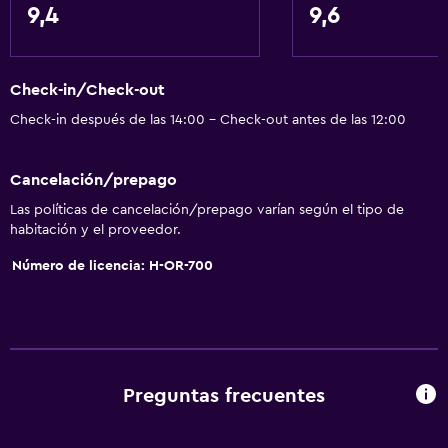
Ventana
9,4
9,6
Vista a una calle tranquila
Habitaciones familiares
Check-in/Check-out
Zona de estar
Check-in después de las 14:00 - Check-out antes de las 12:00
Piso de parquet o madera noble
Sofá
Cancelación/prepago
Insonorización
Las políticas de cancelación/prepago varían según el tipo de
Vista a punto de interés
habitación y el proveedor.
Teléfono
Número de licencia: H-OR-700
Vista a la ciudad
Espacio de almacenamiento
Servicios básicos
Preguntas frecuentes
Wifi gratis
Wifi disponible en todas las instalaciones