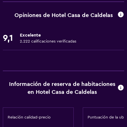
Copas
Tetera eléctrica
Opiniones de Hotel Casa de Caldelas
Lavavajillas
Horno
Excelente
9,1
Microondas
2.222 calificaciones verificadas
Utensilios de cocina
Cocina
Nevera
Cafetera
Información de reserva de habitaciones
Comedor
en Hotel Casa de Caldelas
Cocina
Cocineta
Relación calidad-precio
Puntuación de la ubi
General