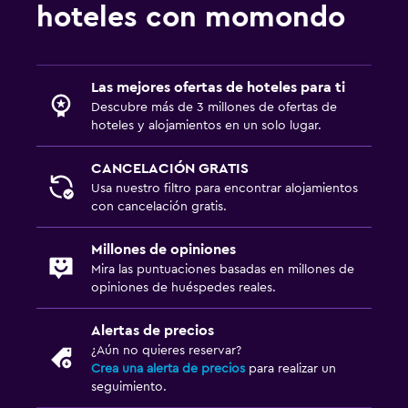
hoteles con momondo
Entrada privada
Habitación
Las mejores ofertas de hoteles para ti
Almohada de plumas
Descubre más de 3 millones de ofertas de
Enchufe cerca de la cama
hoteles y alojamientos en un solo lugar.
Sofá cama
CANCELACIÓN GRATIS
Armario o clóset
Usa nuestro filtro para encontrar alojamientos
con cancelación gratis.
Comedor
Millones de opiniones
Minibar
Mira las puntuaciones basadas en millones de
opiniones de huéspedes reales.
Menús para dietas especiales (bajo petición)
Mesa de comedor
Alertas de precios
¿Aún no quieres reservar?
Crea una alerta de precios
para realizar un
Salud y seguridad
seguimiento.
Limpieza diaria