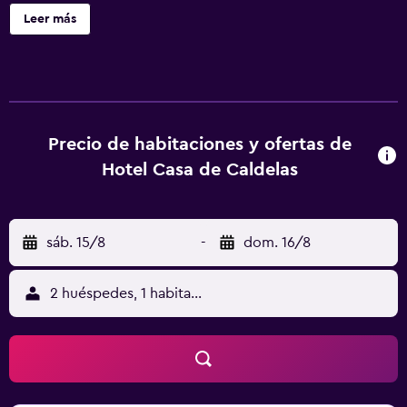
instalaciones incluyen una caja fuerte en la recepción.
Leer más
Hotel Casa de Caldelas ofrece 8 alojamientos con aire
acondicionado, minibar y botella de agua gratuita. Estos
alojamientos con mobiliario y decoración diferentes
disponen de escritorio. Las camas están vestidas con ropa
de cama de alta calidad. Se ofrece una televisión de
pantalla plana con canales por satélite. Los baños están
Precio de habitaciones y ofertas de
equipados con ducha y secador de pelo. Los huéspedes
Hotel Casa de Caldelas
pueden navegar por la web gracias a nuestro acceso a
Internet wifi gratis. Se ofrece servicio de limpieza todos
los días. Se pueden practicar las actividades de ocio y
sáb. 15/8
-
dom. 16/8
esparcimiento que se indican más abajo en las
instalaciones o cerca del alojamiento (es posible que se
aplique un recargo).
2 huéspedes, 1 habitación