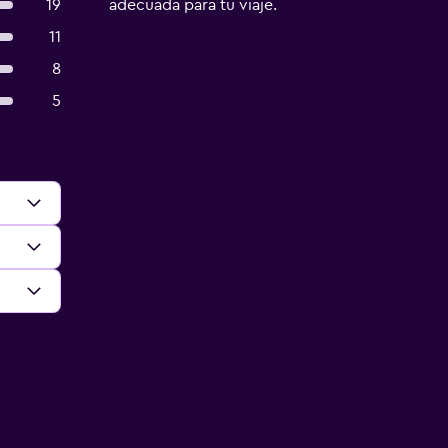
19
adecuada para tu viaje.
11
8
5