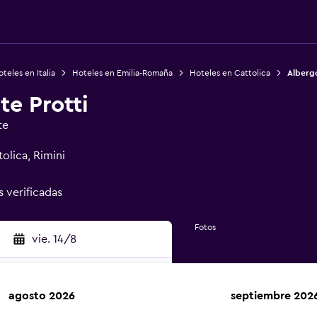
teles en Italia
Hoteles en Emilia-Romaña
Hoteles en Cattolica
Albergo
te Protti
te
olica, Rimini
s verificadas
Fotos
vie. 14/8
agosto 2026
septiembre 202