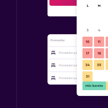
Bus
L
M
3
4
Proveedor
10
11
Proveedor para Albergo Ristorante Pr
17
18
24
25
Proveedor para Albergo Ristorante Pr
31
Proveedor para Albergo Ristorante Pr
Más barato