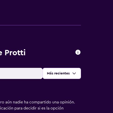
 Protti
Ordenar por
:
Más recientes
ero aún nadie ha compartido una opinión.
bicación para decidir si es la opción