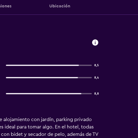
iones
Ubicación
8,5
8,4
8,8
ce alojamiento con jardín, parking privado
 es ideal para tomar algo. En el hotel, todas
o con bidet y secador de pelo, además de TV