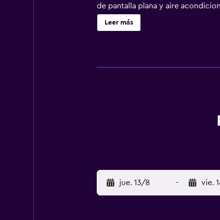
de pantalla plana y aire acondicio
Albergo Ristorante Protti se sirve 
Leer más
(Aeropuerto internacional Federico 
jue. 13/8
-
vie. 