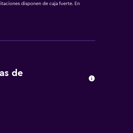
itaciones disponen de caja fuerte. En
nto, y Oltremare está a 12 km. El aeropuerto
tas de