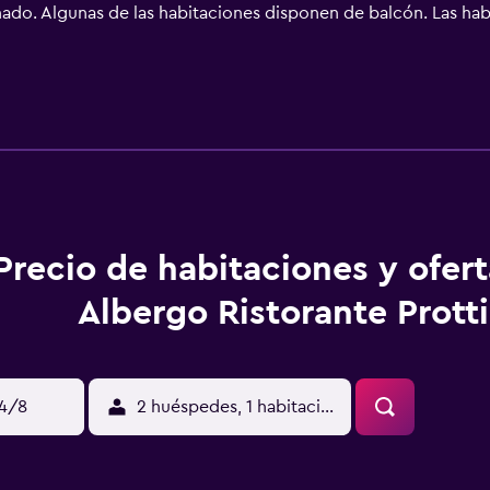
nado. Algunas de las habitaciones disponen de balcón. Las hab
un desayuno buffet. Viale Ceccarini está a 7,8 km del alojamie
Fellini) está a 11 km.
Precio de habitaciones y ofer
Albergo Ristorante Protti
14/8
2 huéspedes, 1 habitación