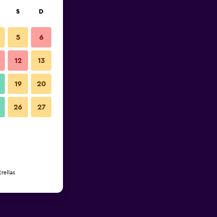
S
D
5
6
12
13
19
20
26
27
rellas