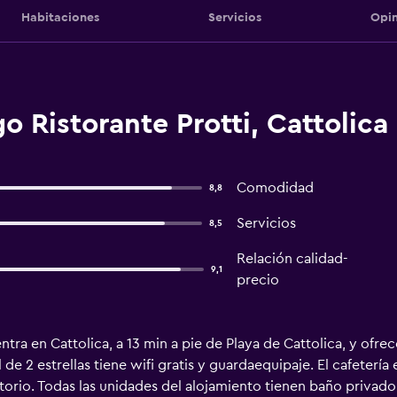
Habitaciones
Servicios
Opin
o Ristorante Protti, Cattolica
Comodidad
8,8
Servicios
8,5
Relación calidad-
9,1
precio
tra en Cattolica, a 13 min a pie de Playa de Cattolica, y ofre
l de 2 estrellas tiene wifi gratis y guardaequipaje. El cafetería
itorio. Todas las unidades del alojamiento tienen baño privad