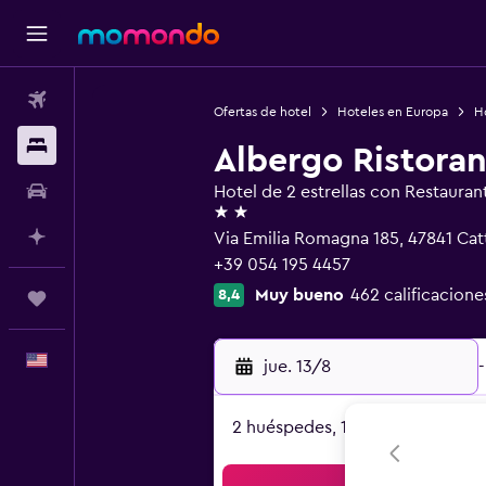
Vuelos
Ofertas de hotel
Hoteles en Europa
Ho
Alojamientos
Albergo Ristoran
Autos
Hotel de 2 estrellas con Restauran
2 estrellas
Planifica con IA
Via Emilia Romagna 185, 47841 Catt
+39 054 195 4457
Muy bueno
462 calificacione
8,4
Trips
Español
jue. 13/8
-
2 huéspedes, 1 habitación