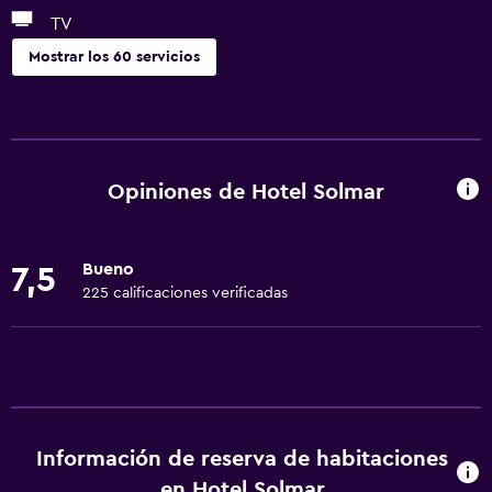
TV
Mostrar los 60 servicios
Servicios básicos
Wifi gratis
Wifi disponible en todas las instalaciones
Opiniones de Hotel Solmar
Internet
Toallas
Bueno
7,5
Ventilador
225 calificaciones verificadas
Extinguidor
Artículos de aseo gratis
Champú
Alarma de humo
Información de reserva de habitaciones
Gel de ducha
en Hotel Solmar