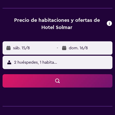
cruasanes, embutidos y zumos. El restaurante del hotel
sirve marisco y especialidades de carne. A 2 minutos a pie
hay una parada de autobús que enlaza con Riccione y la
estación de tren de Cattolica. Hay aparcamiento de pago
Precio de habitaciones y ofertas de
a 200 metros del hotel.
Hotel Solmar
sáb. 15/8
-
dom. 16/8
2 huéspedes, 1 habitación