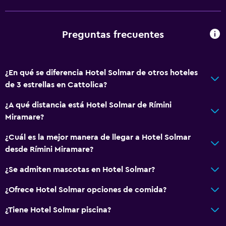
Bidé
Secador de pelo
Preguntas frecuentes
Aseo
Papel higiénico
Baño privado
¿En qué se diferencia Hotel Solmar de otros hoteles
de 3 estrellas en Cattolica?
Sistema de entretenimiento
¿A qué distancia está Hotel Solmar de Rímini
TV de pantalla plana
Miramare?
Sala de estar/TV compartida
¿Cuál es la mejor manera de llegar a Hotel Solmar
TV por cable o vía satélite
desde Rímini Miramare?
TV
¿Se admiten mascotas en Hotel Solmar?
¿Ofrece Hotel Solmar opciones de comida?
Aire libre
Terraza/patio
¿Tiene Hotel Solmar piscina?
Sillas de playa