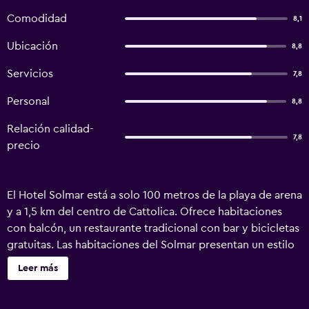
Comodidad
8,1
Ubicación
8,8
Servicios
7,8
Personal
8,8
Relación calidad-
7,8
precio
El Hotel Solmar está a solo 100 metros de la playa de arena
y a 1,5 km del centro de Cattolica. Ofrece habitaciones
con balcón, un restaurante tradicional con bar y bicicletas
gratuitas. Las habitaciones del Solmar presentan un estilo
clásico y cuentan con ventilador, caja fuerte y baño
Leer más
privado. Hay conexión Wi-Fi gratuita en las zonas
comunes. El desayuno buffet continental incluye