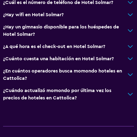
¿Cuál es el número de teléfono de Hotel Solmar?
Terraza
¿Hay wifi en Hotel Solmar?
Playa privada
¿Hay un gimnasio disponible para los huéspedes de
Hotel Solmar?
Comedor
Bar de tapas
¿A qué hora es el check-out en Hotel Solmar?
Restaurante
¿Cuánto cuesta una habitación en Hotel Solmar?
Bar/lounge
¿En cuántos operadores busca momondo hoteles en
Tetera/cafetera
Cattolica?
¿Cuándo actualizó momondo por última vez los
Ideal para familias
precios de hoteles en Cattolica?
Cuna/cama nido disponibles
Juguetes para piscina
Equipo infantil para zona de juegos al aire libre
Parque infantil