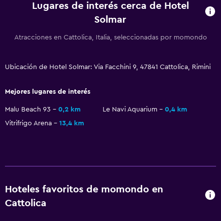
Lugares de interés cerca de Hotel
General
Solmar
Teléfono
Atracciones en Cattolica, Italia, seleccionadas por momondo
Piso de mosaico/mármol
Espacio de almacenamiento
Ubicación de Hotel Solmar: Via Facchini 9, 47841 Cattolica, Rimini
Servicios y facilidades
Mejores lugares de interés
Servicio de despertador
Malu Beach 93
0,2 km
Le Navi Aquarium
0,4 km
Caja fuerte
Vitrifrigo Arena
13,4 km
Acceso con llave
Piscina y spa
Bañera de hidromasaje
Hoteles favoritos de momondo en
Piscina al aire libre
Cattolica