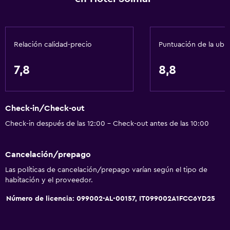
Aire acondicionado
Papeleras
Relación calidad-precio
Puntuación de la ubi
Accesibilidad y adecuación
Mascotas permitidas bajo consulta (pueden aplicar cargos
7,8
8,8
extra)
Ascensor
Ascensor disponible
Check-in/Check-out
Almohada hipoalergénica
Check-in después de las 12:00 - Check-out antes de las 10:00
Para no fumadores
Cancelación/prepago
Almohada sin plumas
Las políticas de cancelación/prepago varían según el tipo de
Plantas superiores accesibles por ascensor
habitación y el proveedor.
Número de licencia: 099002-AL-00157, IT099002A1FCC6YD25
Baño
Ducha