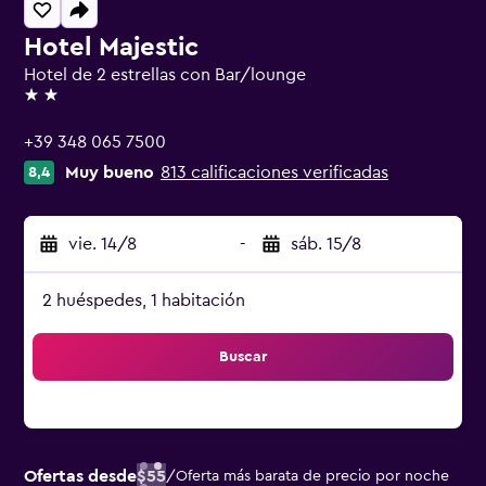
Hotel Majestic
Hotel de 2 estrellas con Bar/lounge
2 estrellas
+39 348 065 7500
Muy bueno
813 calificaciones verificadas
8,4
vie. 14/8
-
sáb. 15/8
2 huéspedes, 1 habitación
Buscar
Ofertas desde
$55
/
Oferta más barata de precio por noche