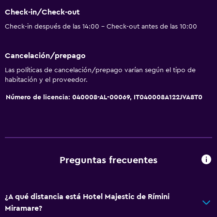
Check-in/Check-out
Servicios y facilidades
Check-in después de las 14:00 - Check-out antes de las 10:00
Caja fuerte
Servicio de habitaciones
Cancelación/prepago
Recepción 24 horas
Las políticas de cancelación/prepago varían según el tipo de
habitación y el proveedor.
Estacionamiento y transporte
Número de licencia: 040008-AL-00069, IT040008A122JVA8T0
Estacionamiento
Estacionamiento privado
Sistema de entretenimiento
Preguntas frecuentes
Sala de estar/TV compartida
TV
¿A qué distancia está Hotel Majestic de Rímini
Miramare?
Accesibilidad y adecuación