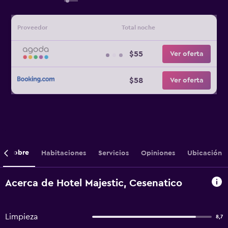
Proveedor
Total noche
$55
Ver oferta
$58
Ver oferta
Sobre
Habitaciones
Servicios
Opiniones
Ubicación
Acerca de Hotel Majestic, Cesenatico
Limpieza
8,7