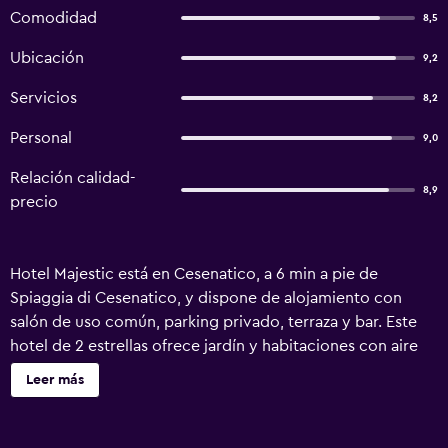
Comodidad
8,5
Ubicación
9,2
Servicios
8,2
Personal
9,0
Relación calidad-
8,9
precio
Hotel Majestic está en Cesenatico, a 6 min a pie de
Spiaggia di Cesenatico, y dispone de alojamiento con
salón de uso común, parking privado, terraza y bar. Este
hotel de 2 estrellas ofrece jardín y habitaciones con aire
acondicionado, wifi gratis y baño privado. Museo della
Leer más
Marineria está a 3,5 km del hotel y Estación Marítima
Bellaria Igea, a 7,4 km. En el hotel, las habitaciones tienen
un balcón con vistas al mar. Todas las habitaciones del