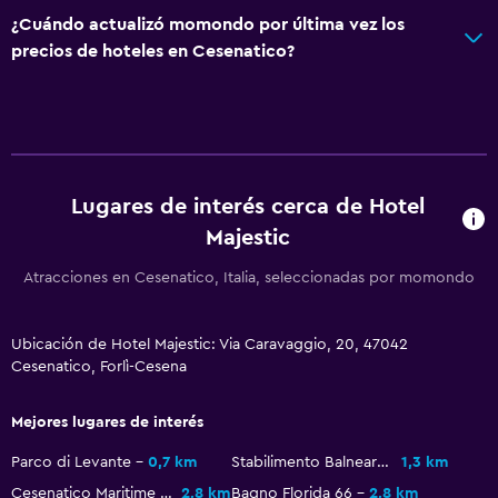
¿Cuándo actualizó momondo por última vez los
Salud y seguridad
precios de hoteles en Cesenatico?
Caja fuerte
Lugares de interés cerca de Hotel
Majestic
Atracciones en Cesenatico, Italia, seleccionadas por momondo
Ubicación de Hotel Majestic: Via Caravaggio, 20, 47042
Cesenatico, Forlì-Cesena
Mejores lugares de interés
Parco di Levante
0,7 km
Stabilimento Balneare Bagno Roberto 43
1,3 km
Cesenatico Maritime Museum
2,8 km
Bagno Florida 66
2,8 km