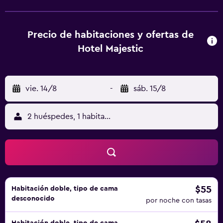
alojamiento están equipadas con TV y secador de pelo. El
personal de la recepción habla tanto italiano como polaco
y estará encantado de ayudar en cualquier momento.
Precio de habitaciones y ofertas de
Estación de Cervia está a 12 km del alojamiento, y Termas
Hotel Majestic
de Cervia está a 15 km. El aeropuerto (Aeropuerto
internacional Federico Fellini) está a 25 km.
vie. 14/8
-
sáb. 15/8
2 huéspedes, 1 habitación
$55
Habitación doble, tipo de cama
desconocido
por noche con tasas