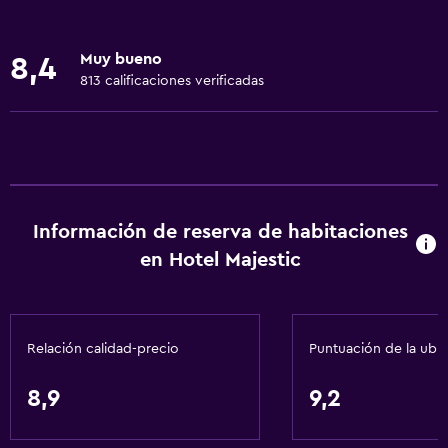
Papel higiénico
Ducha
Muy bueno
8,4
Baño privado
813 calificaciones verificadas
Servicios básicos
Wifi gratis
Internet
Extinguidor
Información de reserva de habitaciones
Aire acondicionado
en Hotel Majestic
Alarma de humo
Aire libre
Relación calidad-precio
Puntuación de la ubi
Terraza
8,9
9,2
Terraza/patio
Jardín