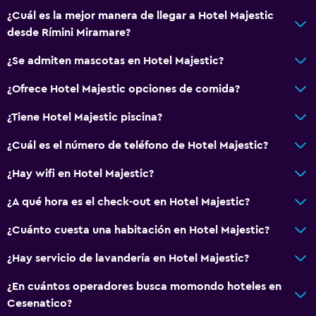
¿Cuál es la mejor manera de llegar a Hotel Majestic
Mascotas permitidas bajo consulta (pueden aplicar cargos
desde Rímini Miramare?
extra)
Ascensor
¿Se admiten mascotas en Hotel Majestic?
¿Ofrece Hotel Majestic opciones de comida?
Lavandería
¿Tiene Hotel Majestic piscina?
Servicios de lavandería/tintorería
¿Cuál es el número de teléfono de Hotel Majestic?
Habitación
¿Hay wifi en Hotel Majestic?
Enchufe cerca de la cama
¿A qué hora es el check-out en Hotel Majestic?
Comedor
¿Cuánto cuesta una habitación en Hotel Majestic?
Bar/lounge
¿Hay servicio de lavandería en Hotel Majestic?
General
¿En cuántos operadores busca momondo hoteles en
Cesenatico?
Vista al mar