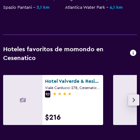
Spazio Pantani
3,1 km
Atlantica Water Park
4,1 km
Hoteles favoritos de momondo en
Cesenatico
Hotel Valverde & Residenza
Viale Carducci 278, Cesenatico, Forlì-Cesena
4 estrellas
9,1
$216