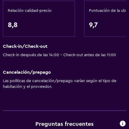
Comedor
Relación calidad-precio
Puntuación de la ubi
Copas
Tetera eléctrica
8,8
9,7
Minibar
Menús para dietas especiales (bajo petición)
Check-in/Check-out
Desayuno en la habitación
Check-in después de las 14:00 - Check-out antes de las 11:00
Tetera/cafetera
Nevera
Cancelación/prepago
Cafetera
Las políticas de cancelación/prepago varían según el tipo de
Comedor
habitación y el proveedor.
Servicios y facilidades
Servicio de despertador
Servicio de habitaciones
Preguntas frecuentes