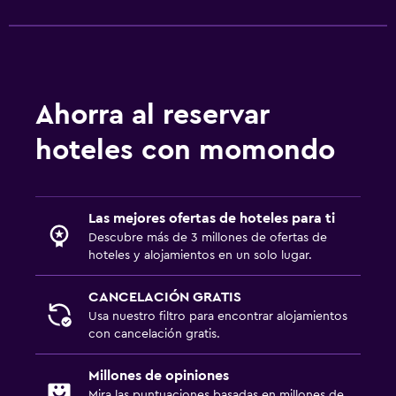
Habitación
Perchero
Armario o clóset
Lavandería
Ahorra al reservar
Lavandería
hoteles con momondo
Salud y seguridad
Limpieza diaria
Las mejores ofertas de hoteles para ti
Descubre más de 3 millones de ofertas de
hoteles y alojamientos en un solo lugar.
Ideal para familias
Cuna/cama nido disponibles
CANCELACIÓN GRATIS
Usa nuestro filtro para encontrar alojamientos
con cancelación gratis.
Millones de opiniones
Mira las puntuaciones basadas en millones de