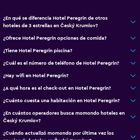
Mostrador de información turística
Acceso con llave
¿En qué se diferencia Hotel Peregrin de otros
Botella de agua
hoteles de 3 estrellas en Český Krumlov?
Check-in/check-out privado
¿Ofrece Hotel Peregrin opciones de comida?
Accesibilidad y adecuación
¿Tiene Hotel Peregrin piscina?
Accesibilidad
¿Cuál es el número de teléfono de Hotel Peregrin?
Almohada hipoalergénica
¿Hay wifi en Hotel Peregrin?
Para no fumadores
Plantas superiores accesibles por escaleras
¿A qué hora es el check-out en Hotel Peregrin?
Áreas designadas para fumadores
¿Cuánto cuesta una habitación en Hotel Peregrin?
¿En cuántos operadores busca momondo hoteles en
Baño
Český Krumlov?
Tina de baño
¿Cuándo actualizó momondo por última vez los
Secador de pelo