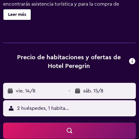
encontrarás asistencia turística y para la compra de
entradas, un jardín y una caja fuerte en la recepción. Hotel
Leer más
Peregrin ofrece 10 alojamientos con secador de pelo y
artículos de higiene personal gratuitos. Las camas tienen
colchones Select Comfort. Los huéspedes pueden
navegar por la web gracias a nuestro acceso a Internet
wifi gratis. Se ofrece servicio de limpieza todos los días.
Se pueden practicar las actividades de ocio y
Precio de habitaciones y ofertas de
esparcimiento que se indican más abajo en las
Hotel Peregrin
instalaciones o cerca del alojamiento (es posible que se
aplique un recargo).
vie. 14/8
-
sáb. 15/8
2 huéspedes, 1 habitación