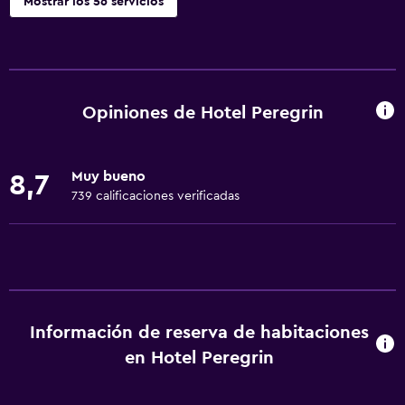
Mostrar los 56 servicios
Servicios básicos
Wifi gratis
Wifi disponible en todas las instalaciones
Opiniones de Hotel Peregrin
Internet
Ropa de cama
Muy bueno
8,7
Toallas
739 calificaciones verificadas
Extinguidor
Artículos de aseo gratis
Champú
Calefacción
Información de reserva de habitaciones
Gel de ducha
en Hotel Peregrin
Papeleras