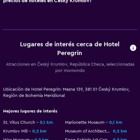
precios de hoteles en Český Krumlov?
Aseo
Papel higiénico
Baño privado
General
Lugares de interés cerca de Hotel
Peregrin
Vista al jardín
Vista a punto de interés
Atracciones en Český Krumlov, República Checa, seleccionadas
por momondo
Vista a la ciudad
Espacio de almacenamiento
Ubicación de Hotel Peregrin: Masna 139, 381 01 Český Krumlov,
Región de Bohemia Meridional
Sistema de entretenimiento
TV de pantalla plana
Mejores lugares de interés
Biblioteca
St. Vitus Church
0,1 km
Marionette Museum
0,1 km
TV
Krumlov Mill
0,2 km
Museum of Architecture and Craft
0,2 km
Wax Museum
0,2 km
Egon Schiele Art Centrum
0,2 km