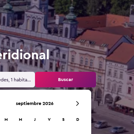
ridional
Buscar
des, 1 habitación
septiembre 2026
M
M
J
V
S
D