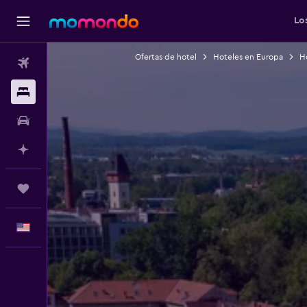
Lo
Ofertas de hotel
Hoteles en Europa
H
Vuelos
Alojamientos
Autos
Planifica con IA
Trips
Español