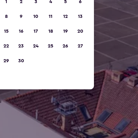
1
2
3
4
5
6
8
9
10
11
12
13
15
16
17
18
19
20
22
23
24
25
26
27
29
30