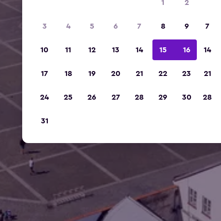
1
2
3
4
5
6
7
8
9
7
10
11
12
13
14
15
16
14
17
18
19
20
21
22
23
21
24
25
26
27
28
29
30
28
31