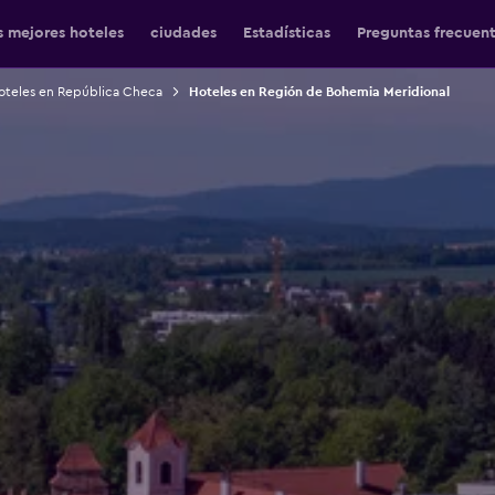
s mejores hoteles
ciudades
Estadísticas
Preguntas frecuen
oteles en República Checa
Hoteles en Región de Bohemia Meridional