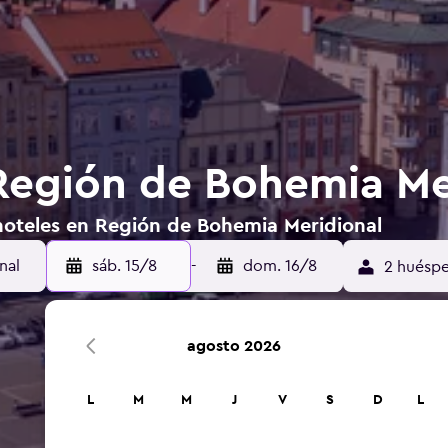
Región de Bohemia Me
hoteles en Región de Bohemia Meridional
sáb. 15/8
-
dom. 16/8
2 huéspe
agosto 2026
L
M
M
J
V
S
D
L